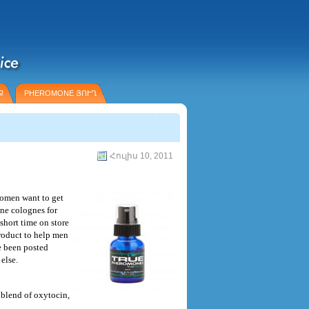
Ք
PHEROMONE ՅՈՒՂ
Հուլիս 10, 2011
women want to get
one colognes for
short time on store
product to help men
e been posted
else.
lend of oxytocin,