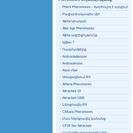
PherX Pheromones – Խորհուրդ է տրվում
Բացարձակապես Այո
Alpha Արական
Àlter ego Pheromones
Alpha ազդեցությունը
Ալֆա 7
Ռազմամթերք
Androstadienone
Androstenone
Aqua vitae
Առաջացնում-RX
Athena Pheromones
Attractant 10
Attractant 1000
Ներգրավել-RX
Chikara Pheromones
Մաս ներգրավել կանանց
CP28 Sex Attractant
Հավաքել տղամարդկանց