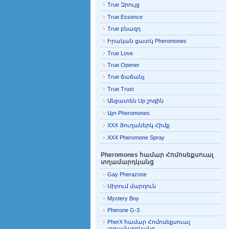
True Զրույց
True Essence
True բնազդ
Իրական ցատկ Pheromones
True Love
True Opener
True ճաճանչ
True Trust
Անջատեն Up շոգին
Այո Pheromones
XXX Յուղաներկ Հիմք
XXX Pheromone Spray
Pheromones համար Հոմոսեքսուալ
տղամարդկանց
Gay Pherazone
Սիրում մարդուն
Mystery Boy
Pherone G-3
PherX համար Հոմոսեքսուալ
տղամարդկանց