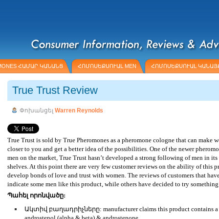
MONES ՀԱՄԱՐ ԿԱՆԱՆՑ
ՀՈՄՈՍԵՔՍՈՒԱԼ MEN
ՀՈՄՈՍԵՔՍՈՒԱԼ ԿԱՆԱՅ
True Trust Review
Փոխանցել
Warren Reynolds
True Trust is sold by True Pheromones as a pheromone cologne that can make 
closer to you and get a better idea of the possibilities. One of the newer pherom
men on the market, True Trust hasn’t developed a strong following of men in its 
shelves. At this point there are very few customer reviews on the ability of this 
develop bonds of love and trust with women. The reviews of customers that hav
indicate some men like this product, while others have decided to try something 
Պահել որոնվածը:
Ակտիվ բաղադրիչները: manufacturer claims this product contains a b
androstenol (alpha & beta) & androstenone