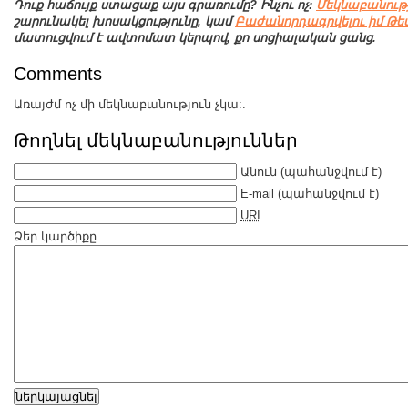
Դուք հաճույք ստացաք այս գրառումը? Ինչու ոչ:
Մեկնաբանությ
շարունակել խոսակցությունը, կամ
Բաժանորդագրվելու իմ Թե
մատուցվում է ավտոմատ կերպով, քո սոցիալական ցանց.
Comments
Առայժմ ոչ մի մեկնաբանություն չկա:.
Թողնել մեկնաբանություններ
Անուն
(պահանջվում է)
E-mail
(պահանջվում է)
URI
Ձեր կարծիքը