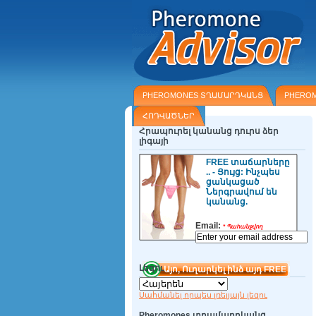
PHEROMONES ՏՂԱՄԱՐԴԿԱՆՑ
PHERO
ՀՈԴՎԱԾՆԵՐ
Հրապուրել կանանց դուրս ձեր
լիգայի
FREE տաճարները
.. - Ցույց: Ինչպես
ցանկացած
Ներգրավում են
կանանց.
Email:
*
Պահանջվող
Լեզու
Սահմանել որպես լռելյայն լեզու
Pheromones տղամարդկանց