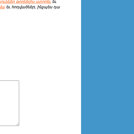
ուններ թողնելիս ստորեւ
եւ
մա
եւ հոդվածներ, ինչպես դա