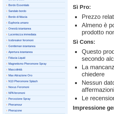
Bordo Essentials
Sì Pro:
Sandalo bordo
Prezzo rela
Bordo di fiducia
Euphoria umano
Almeno è poss
Onestà istantanea
prodotto no
Lucentezza immediata
Icebreaker feromoni
Sì Cons:
Gentleman istantanea
Questo prod
Apertura istantanea
secondo alc
Fiducia Liquid
Magnetismo Pheromone Spray
La mancanza 
Mascolinità
chiedere
Max Attrazione Oro
Nessun dato 
N10 Pheromone Splash
Nexus Feromoni
affermazioni
NPA feromoni
Le recension
Percezione Spray
Pheramour
Impressione ge
Pherazone