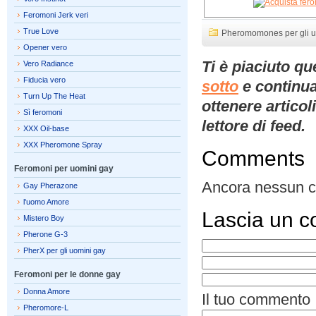
Feromoni Jerk veri
True Love
Pheromomones per gli u
Opener vero
Ti è piaciuto q
Vero Radiance
Fiducia vero
sotto
e continua
Turn Up The Heat
ottenere artico
Sì feromoni
lettore di feed.
XXX Oil-base
XXX Pheromone Spray
Comments
Feromoni per uomini gay
Ancora nessun 
Gay Pherazone
l'uomo Amore
Lascia un 
Mistero Boy
Pherone G-3
PherX per gli uomini gay
Feromoni per le donne gay
Donna Amore
Il tuo commento
Pheromore-L