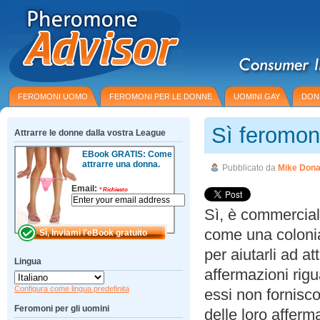
FEROMONI UOMO
FEROMONI PER LE DONNE
UOMINI GAY
DON
Sì feromon
Attrarre le donne dalla vostra League
EBook GRATIS: Come
attrarre una donna.
Pubblicato da
Mike Dona
Email:
*
Richiesto
Sì, è commercial
come una colonia
per aiutarli ad at
Lingua
affermazioni rigua
Configura come lingua predefinita
essi non fornisco
Feromoni per gli uomini
delle loro afferm