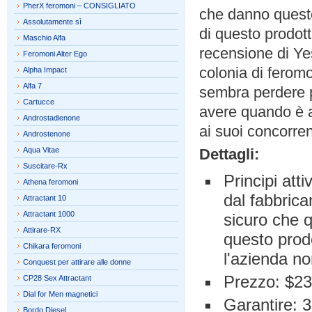
PherX feromoni – CONSIGLIATO
che danno questo
Assolutamente sì
di questo prodott
Maschio Alfa
recensione di Yes
Feromoni Alter Ego
colonia di ferom
Alpha Impact
Alfa 7
sembra perdere p
Cartucce
avere quando è a
Androstadienone
ai suoi concorren
Androstenone
Aqua Vitae
Dettagli:
Suscitare-Rx
Principi att
Athena feromoni
dal fabbrica
Attractant 10
Attractant 1000
sicuro che 
Attirare-RX
questo prod
Chikara feromoni
l'azienda n
Conquest per attirare alle donne
Prezzo: $23
CP28 Sex Attractant
Dial for Men magnetici
Garantire: 3
Bordo Diesel