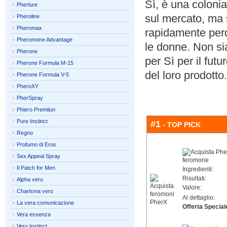
Sì, è una coloni
Pherlure
sul mercato, ma
Pheroline
Pheromax
rapidamente perde
Pheromone Advantage
le donne. Non s
Pherone
per Sì per il fut
Pherone Formula M-15
del loro prodotto.
Pherone Formula V-5
PheroXY
PherSpray
Phiero Premiiun
Pure Instinct
#1
- TOP PICK
Regno
Profumo di Eros
Sex Appeal Spray
Il Patch for Men
Ingredienti:
Risultati:
Alpha vero
Valore:
Charisma vero
Al dettaglio:
La vera comunicazione
Offerta Special
Vera essenza
Vero Instinct