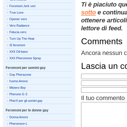
Ti è piaciuto q
Feromoni Jerk veri
sotto
e continua
True Love
ottenere artico
Opener vero
Vero Radiance
lettore di feed.
Fiducia vero
Comments
Turn Up The Heat
Sì feromoni
Ancora nessun 
XXX Oil-base
XXX Pheromone Spray
Lascia un 
Feromoni per uomini gay
Gay Pherazone
l'uomo Amore
Mistero Boy
Pherone G-3
Il tuo commento
PherX per gli uomini gay
Feromoni per le donne gay
Donna Amore
Pheromore-L