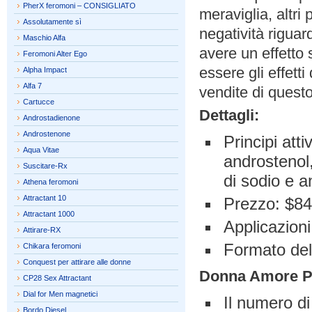
PherX feromoni – CONSIGLIATO
meraviglia, altri
Assolutamente sì
negatività riguar
Maschio Alfa
avere un effetto
Feromoni Alter Ego
essere gli effett
Alpha Impact
Alfa 7
vendite di quest
Cartucce
Dettagli:
Androstadienone
Androstenone
Principi att
Aqua Vitae
androstenol,
Suscitare-Rx
di sodio e 
Athena feromoni
Attractant 10
Prezzo: $84
Attractant 1000
Applicazioni
Attirare-RX
Formato del 
Chikara feromoni
Conquest per attirare alle donne
Donna Amore
P
CP28 Sex Attractant
Dial for Men magnetici
Il numero d
Bordo Diesel