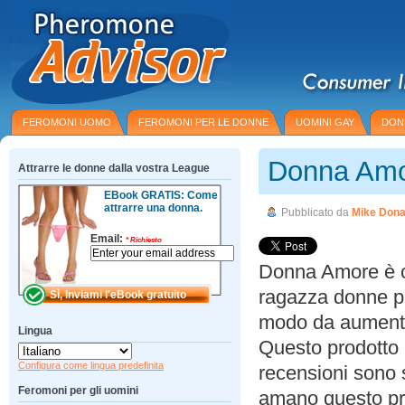
FEROMONI UOMO
FEROMONI PER LE DONNE
UOMINI GAY
DON
Donna Amo
Attrarre le donne dalla vostra League
EBook GRATIS: Come
attrarre una donna.
Pubblicato da
Mike Dona
Email:
*
Richiesto
Donna Amore è c
ragazza donne p
modo da aumentare
Lingua
Questo prodotto 
Configura come lingua predefinita
recensioni sono 
Feromoni per gli uomini
amano questo pr