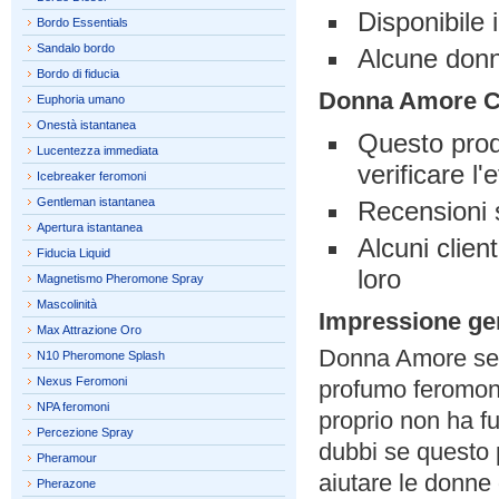
Disponibile i
Bordo Essentials
Sandalo bordo
Alcune donn
Bordo di fiducia
Donna Amore C
Euphoria umano
Onestà istantanea
Questo prodo
Lucentezza immediata
verificare l'
Icebreaker feromoni
Gentleman istantanea
Recensioni s
Apertura istantanea
Alcuni clien
Fiducia Liquid
loro
Magnetismo Pheromone Spray
Mascolinità
Impressione ge
Max Attrazione Oro
Donna Amore sem
N10 Pheromone Splash
Nexus Feromoni
profumo feromone
NPA feromoni
proprio non ha f
Percezione Spray
dubbi se questo 
Pheramour
aiutare le donne 
Pherazone