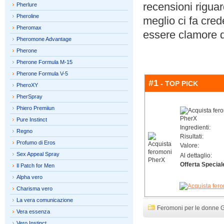
recensioni riguar
Pherlure
Pheroline
meglio ci fa cred
Pheromax
essere clamore d
Pheromone Advantage
Pherone
Pherone Formula M-15
Pherone Formula V-5
#1
- TOP PICK
PheroXY
PherSpray
Phiero Premiiun
Pure Instinct
Ingredienti:
Regno
Risultati:
Profumo di Eros
Valore:
Sex Appeal Spray
Al dettaglio:
Offerta Special
Il Patch for Men
Alpha vero
Charisma vero
La vera comunicazione
Feromoni per le donne 
Vera essenza
Vero Instinct