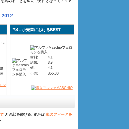
力を高めることを望んで男性となってアクア
012
#3
- 小売業におけるBEST
材料:
4.1
結果:
3.9
値:
4.1
95
小売:
$55.00
95
て
と会話を続ける, または
私のフィードを
.