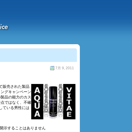
7月 9, 2011
して販売された製品
ィングキャンペーン
の製品の能力のカス
時点ではなく、不確
している男性には
を開示することはありません