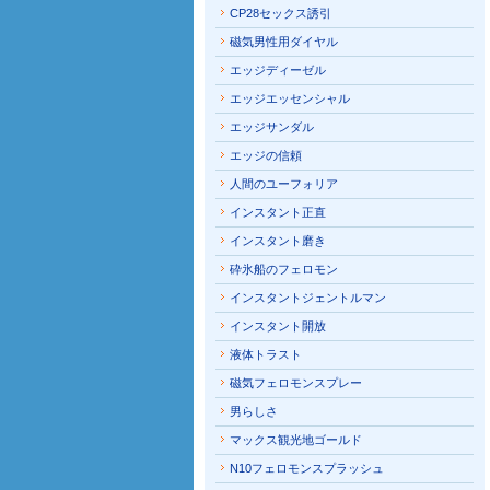
CP28セックス誘引
磁気男性用ダイヤル
エッジディーゼル
エッジエッセンシャル
エッジサンダル
エッジの信頼
人間のユーフォリア
インスタント正直
インスタント磨き
砕氷船のフェロモン
インスタントジェントルマン
インスタント開放
液体トラスト
磁気フェロモンスプレー
男らしさ
マックス観光地ゴールド
N10フェロモンスプラッシュ