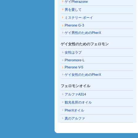
ゲイPherazone
男を愛して
ミステリー·ボーイ
Pherone G-3
ゲイ男性のためのPherX
ゲイ女性のためのフェロモン
女性はラブ
Pheromore-L
Pherone V-5
ゲイ女性のためのPherX
フェロモンオイル
アルファA314
観光名所のオイル
PherXオイル
真のアルファ