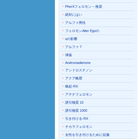
PherXフェロモン – 推奨
絶対にはい
アルファ男性
フェロモンAlter Egoの
αの影響
アルファ 7
弾薬
Androstadienone
アンドロステノン
アクア略歴
喚起-RX
アテナフェロモン
誘引物質 10
誘引物質 1000
引き付ける-RX
チカラフェロモン
女性を引き付けるために征服