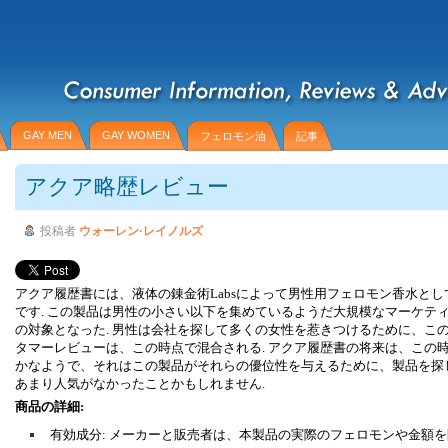
GAY MEN
GAY WOMEN
フェロモン油
記事
アクア略歴レビュー
投稿者
ウォーレン·レイノルズ
アクア履歴書には、液体の錬金術Labsによって男性用フェロモン香水と
です. この製品は男性の小さい以下を集めているようだ大規模なマーケテ
の対象となった. 男性は会社を探して多くの女性を惹きつけるために、こ
タマーレビューは、この時点で混合される. アクア履歴書の将来は、この
かなようで、それはこの製品がそれらの優位性を与えるために、製品を探
あまり人気がなかったことかもしれません.
商品の詳細:
有効成分: メーカーと販売者は、本製品の実際のフェロモンや金​​額