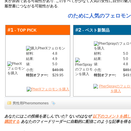
実が原因である可能性があり. このすべてが少なく人気の女性に自分の魅
履歴書につながる可能性がある.
のために人気のフェロモン 2
#1
#2
- TOP PICK
- ベスト新製品
材料:
4.8
材料:
5.0
結果:
4.9
結果:
5.0
値:
5.0
値:
4.8
小売:
$49.95
小売:
$89.
特別オファー:
$29.95
特別オファー:
$49.
男性用Pheromomones
あなたにはこの投稿を楽しんでいた? ないのはなぜ
以下のコメントを残し
購読する
あなたのフィードリーダーに自動的に配信このような記事を得る