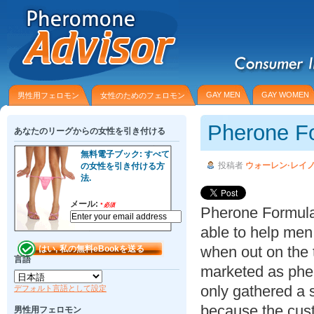
GAY MEN
GAY WOMEN
男性用フェロモン
女性のためのフェロモン
Pherone F
あなたのリーグからの女性を引き付ける
無料電子ブック: すべて
投稿者
ウォーレン·レイ
の女性を引き付ける方
法.
メール:
*
必須
Pherone Formula 
able to help me
when out on the
言語
marketed as pher
only gathered a s
デフォルト言語として設定
because the cust
男性用フェロモン