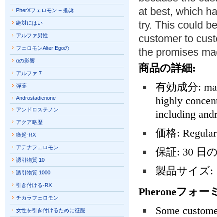
at best, which h
PherXフェロモン – 推奨
try. This could 
絶対にはい
アルファ男性
customer to custo
フェロモンAlter Egoの
the promises mad
αの影響
商品の詳細:
アルファ 7
有効成分: manufac
弾薬
highly concen
Androstadienone
アンドロステノン
including and
アクア略歴
価格: Regular
喚起-RX
アテナフェロモン
保証: 30 
誘引物質 10
製品サイズ: 
誘引物質 1000
引き付ける-RX
Pheroneフォー
チカラフェロモン
Some customer
女性を引き付けるために征服