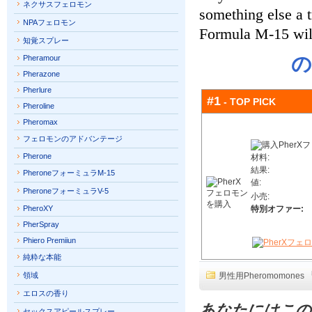
ネクサスフェロモン
something else a t
NPAフェロモン
Formula M-15 wil
知覚スプレー
の
Pheramour
Pherazone
Pherlure
#1
- TOP PICK
Pheroline
Pheromax
フェロモンのアドバンテージ
Pherone
材料:
結果:
PheroneフォーミュラM-15
値:
PheroneフォーミュラV-5
小売:
PheroXY
特別オファー:
PherSpray
Phiero Premiiun
純粋な本能
領域
男性用Pheromomones
エロスの香り
あなたにはこの
セックスアピールスプレー