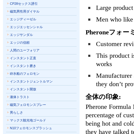
CP28セックス誘引
Large product 
磁気男性用ダイヤル
Men who like 
エッジディーゼル
エッジエッセンシャル
Pheroneフォー
エッジサンダル
Customer revi
エッジの信頼
人間のユーフォリア
This product is
インスタント正直
works
インスタント磨き
砕氷船のフェロモン
Manufacturer 
インスタントジェントルマン
they don’t pro
インスタント開放
全体の印象:
液体トラスト
磁気フェロモンスプレー
Pherone Formula M
男らしさ
percentage of cus
マックス観光地ゴールド
being hot and cold
N10フェロモンスプラッシュ
they have talked t