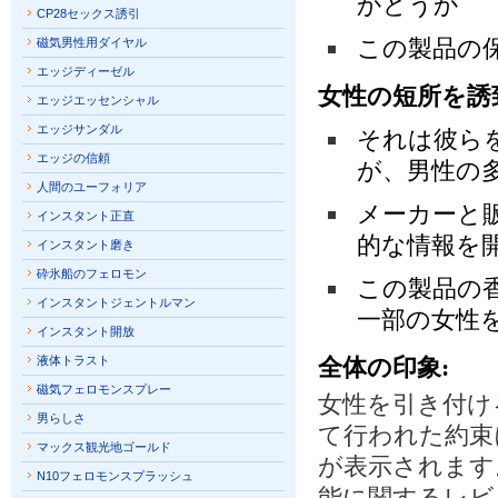
かどうか
CP28セックス誘引
この製品の
磁気男性用ダイヤル
エッジディーゼル
女性の短所を誘
エッジエッセンシャル
エッジサンダル
それは彼ら
エッジの信頼
が、男性の
人間のユーフォリア
メーカーと
インスタント正直
的な情報を
インスタント磨き
砕氷船のフェロモン
この製品の
インスタントジェントルマン
一部の女性
インスタント開放
液体トラスト
全体の印象:
磁気フェロモンスプレー
女性を引き付け
男らしさ
て行われた約束
マックス観光地ゴールド
が表示されます
N10フェロモンスプラッシュ
能に関するレビ