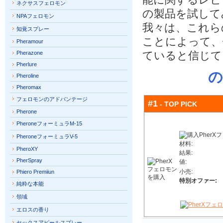
ネクサスフェロモン
の製品を試して
NPAフェロモン
我々は、これら
知覚スプレー
ことによって、
Pheramour
ていると信じて
Pherazone
Pherlure
の
Pheroline
Pheromax
フェロモンのアドバンテージ
#1
- TOP PICK
Pherone
PheroneフォーミュラM-15
PheroneフォーミュラV-5
材料:
PheroXY
結果:
PherSpray
値:
小売:
Phiero Premiiun
特別オファー:
純粋な本能
領域
エロスの香り
セックスアピールスプレー