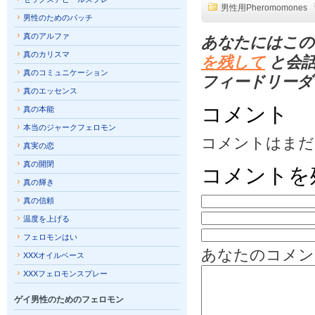
男性用Pheromomones
男性のためのパッチ
真のアルファ
あなたにはこの
真のカリスマ
を残して
と会話
真のコミュニケーション
フィードリーダ
真のエッセンス
コメント
真の本能
本当のジャークフェロモン
コメントはまだ
真実の恋
真の開閉
コメントを
真の輝き
真の信頼
温度を上げる
フェロモンはい
あなたのコメン
XXXオイルベース
XXXフェロモンスプレー
ゲイ男性のためのフェロモン