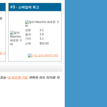
#3
- 소매업에 최고
성분:
4.1
결과:
3.9
가치:
4.1
소매:
$55.00
 또는
내 피드에 가입
귀하의 피드 리더로 ​​자