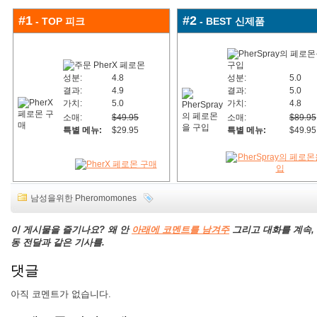
#1
#2
- TOP 피크
- BEST 신제품
성분:
4.8
성분:
5.0
결과:
4.9
결과:
5.0
가치:
5.0
가치:
4.8
소매:
$49.95
소매:
$89.95
특별 메뉴:
$29.95
특별 메뉴:
$49.95
남성을위한 Pheromomones
이 게시물을 즐기나요? 왜 안
아래에 코멘트를 남겨주
그리고 대화를 계속,
동 전달과 같은 기사를.
댓글
아직 코멘트가 없습니다.