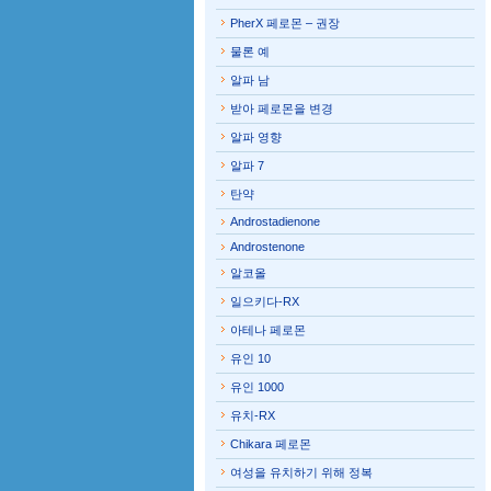
PherX 페로몬 – 권장
물론 예
알파 남
받아 페로몬을 변경
알파 영향
알파 7
탄약
Androstadienone
Androstenone
알코올
일으키다-RX
아테나 페로몬
유인 10
유인 1000
유치-RX
Chikara 페로몬
여성을 유치하기 위해 정복