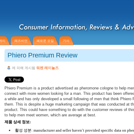
게이
레즈비언
페로몬 오일
기사
Phiero Premium Review
에 의해 게시됨
워렌 레이놀즈
Phiero Premium is a product advertised as pheromone cologne to help me
connect with more women looking for a man. This product has been offered
a while and has only developed a small following of men that think Phiero
them. This is despite a huge marketing campaign that was conducted at the
product. This could have something to do with the customer reviews of this
to help men meet women, which are average at best.
제품 상세 정보:
활성 성분: manufacturer and seller haven’t provided specific data on ph