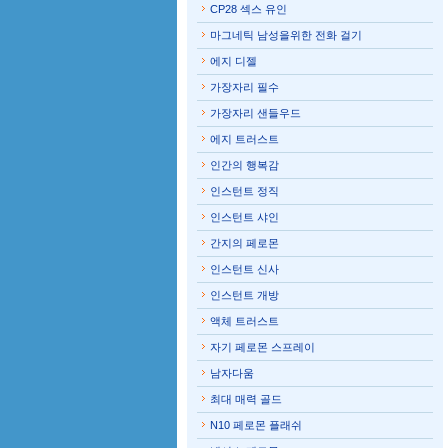
CP28 섹스 유인
마그네틱 남성을위한 전화 걸기
에지 디젤
가장자리 필수
가장자리 샌들우드
에지 트러스트
인간의 행복감
인스턴트 정직
인스턴트 샤인
간지의 페로몬
인스턴트 신사
인스턴트 개방
액체 트러스트
자기 페로몬 스프레이
남자다움
최대 매력 골드
N10 페로몬 플래쉬