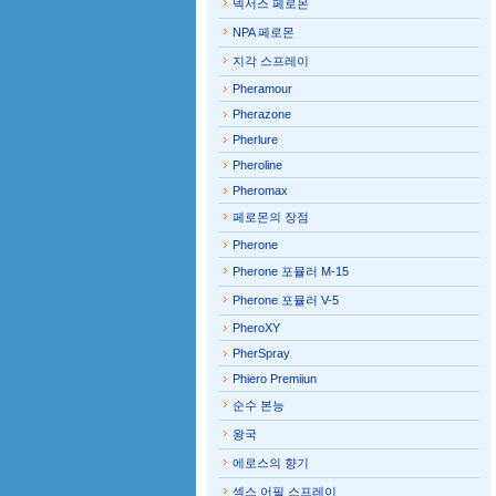
넥서스 페로몬
NPA 페로몬
지각 스프레이
Pheramour
Pherazone
Pherlure
Pheroline
Pheromax
페로몬의 장점
Pherone
Pherone 포뮬러 M-15
Pherone 포뮬러 V-5
PheroXY
PherSpray
Phiero Premiiun
순수 본능
왕국
에로스의 향기
섹스 어필 스프레이