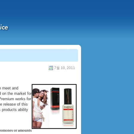
7월 10, 2011
n meet and
 on the market for
 Premium works for
 release of this
 products ability
eromones or amounts