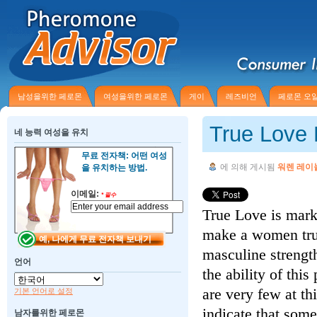
남성을위한 페로몬
여성을위한 페로몬
게이
레즈비언
페로몬 오
True Love
네 능력 여성을 유치
무료 전자책: 어떤 여성
에 의해 게시됨
워렌 레이
을 유치하는 방법.
이메일:
*
필수
True Love is mark
make a women trus
masculine strengt
언어
the ability of th
are very few at th
기본 언어로 설정
indicate that som
남자를위한 페로몬