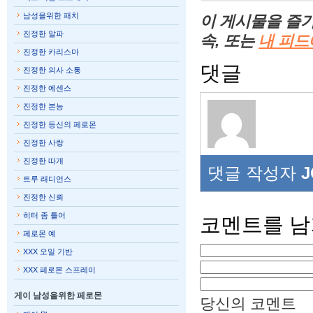
남성을위한 패치
이 게시물을 즐기
진정한 알파
속, 또는
내 피드
진정한 카리스마
댓글
진정한 의사 소통
진정한 에센스
진정한 본능
진정한 등신의 페로몬
진정한 사랑
진정한 따개
댓글 작성자
J
트루 래디언스
진정한 신뢰
히터 좀 틀어
코멘트를 
페로몬 예
XXX 오일 기반
XXX 페로몬 스프레이
게이 남성을위한 페로몬
당신의 코멘트