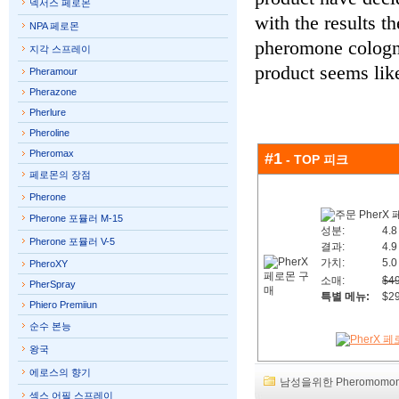
넥서스 페로몬
with the results t
NPA 페로몬
pheromone cologne
지각 스프레이
product seems like
Pheramour
Pherazone
Pherlure
Pheroline
Pheromax
#1
- TOP 피크
페로몬의 장점
Pherone
Pherone 포뮬러 M-15
성분:
4.8
Pherone 포뮬러 V-5
결과:
4.9
가치:
5.0
PheroXY
소매:
$49
PherSpray
특별 메뉴:
$29
Phiero Premiiun
순수 본능
왕국
에로스의 향기
남성을위한 Pheromomon
섹스 어필 스프레이