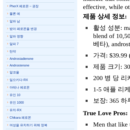
effective, while 
PherX 페로몬 – 권장
물론 예
제품 상세 정보:
알파 남
활성 성분: manufa
받아 페로몬을 변경
blend of 10,5
알파 영향
베타), androsta
알파 7
탄약
가격: $39.99
Androstadienone
제품 크기: 30
Androstenone
알코올
200 병 당 
일으키다-RX
아테나 페로몬
1-5 애플 
유인 10
보장: 365 
유인 1000
유치-RX
True Love Pros:
Chikara 페로몬
Men that like
여성을 유치하기 위해 정복