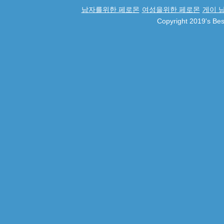
남자를위한 페로몬
여성을위한 페로몬
게이 
Copyright 2019's Be