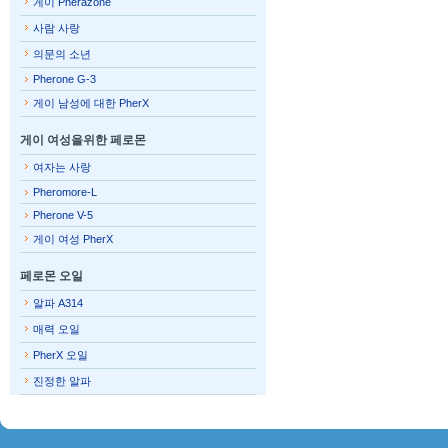
게이 Pherazone
사람 사랑
의문의 소년
Pherone G-3
게이 남성에 대한 PherX
게이 여성을위한 페로몬
여자는 사랑
Pheromore-L
Pherone V-5
게이 여성 PherX
페로몬 오일
알파 A314
매력 오일
PherX 오일
진정한 알파