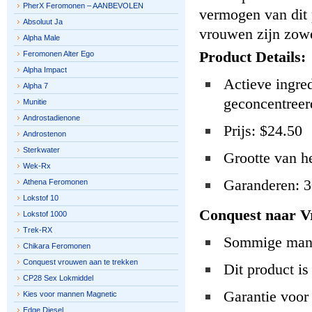
PherX Feromonen – AANBEVOLEN
vermogen van dit 
Absoluut Ja
vrouwen zijn zowe
Alpha Male
Product Details:
Feromonen Alter Ego
Alpha Impact
Actieve ingred
Alpha 7
geconcentreer
Munitie
Androstadienone
Prijs: $24.50
Androstenon
Sterkwater
Grootte van he
Wek-Rx
Garanderen: 3
Athena Feromonen
Lokstof 10
Conquest naar V
Lokstof 1000
Trek-RX
Sommige manne
Chikara Feromonen
Conquest vrouwen aan te trekken
Dit product is
CP28 Sex Lokmiddel
Garantie voor 
Kies voor mannen Magnetic
Edge Diesel