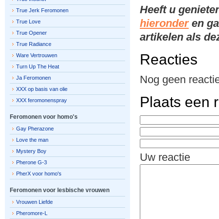
Heeft u geniete
True Jerk Feromonen
hieronder
en ga
True Love
True Opener
artikelen als d
True Radiance
Reacties
Ware Vertrouwen
Turn Up The Heat
Nog geen reactie
Ja Feromonen
XXX op basis van olie
Plaats een r
XXX feromonenspray
Feromonen voor homo's
Gay Pherazone
Love the man
Mystery Boy
Uw reactie
Pherone G-3
PherX voor homo's
Feromonen voor lesbische vrouwen
Vrouwen Liefde
Pheromore-L