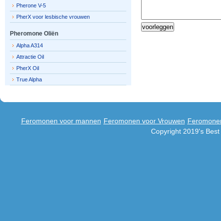
Pherone V-5
PherX voor lesbische vrouwen
Pheromone Oliën
Alpha A314
Attractie Oil
PherX Oil
True Alpha
Feromonen voor mannen
Feromonen voor Vrouwen
Feromonen
Copyright 2019's Bes