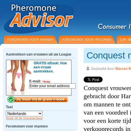
FEROMONEN VOOR MANNEN
FEROMONEN VOOR VROUWEN
GAY M
Conquest n
Aantrekken van vrouwen uit uw League
GRATIS eBook: Hoe
een vrouw
Geplaatst door
Warren R
aantrekken.
E-mail:
*
Nodig
Conquest vrouwen 
gebracht door Har
om mannen te ont
Taal
van een voordeel in
Maak dit de standaardtaal
voor een korte tij
Feromonen voor mannen
verkooprecords in