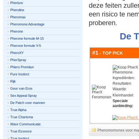
Pherlure
deze feiten zull
Pheroline
een ​​risico te n
Pheromax
proberen.
Pheromone Advantage
Pherone
De T
Pherone formule M-15
Pherone formule V-5
#1
- TOP PICK
PheroXY
PherSpray
Phiero Premiiun
Pure Instinct
Ingrediënten:
Rijk
Resultaten:
Geur van Eros
Waarde:
Kleinhandel:
Sex Appeal Spray
Speciale
De Patch voor mannen
aanbieding:
True Alpha
True Charisma
Ware Communicatie
Pheromomones voor m
True Essence
True Instinct