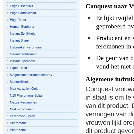
Conquest naar V
Edge Essentials
Edge Sandalwood
Er lijkt twijf
Edge Trust
geprobeerd ove
Human Euphoria
Instant Eerlijkheid
Producent en 
Instant Shine
feromonen in 
Icebreaker Feromonen
Instant Gentleman
De geur van d
Instant Openheid
vond het niet 
Liquid Trust
Magnetisme feromonenspray
Algemene indruk
Mannelijkheid
Conquest vrouwen
Max Attraction Gold
N10 Pheromone Splash
in staat is om t
Nexus Feromonen
van dit product.
NPA Feromonen
vermogen van di
Perception Spray
vrouwen lijkt e
Pheramour
dit product gevon
Pherazone