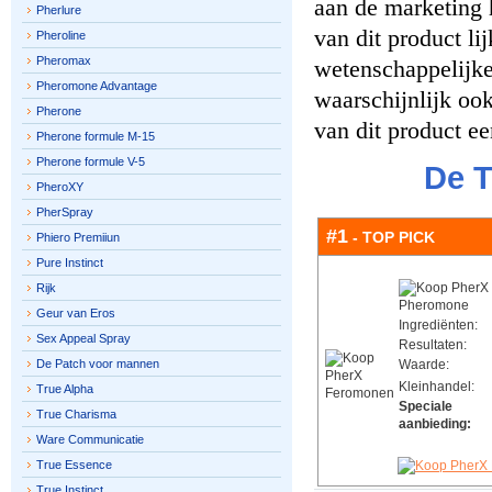
aan de marketing h
Pherlure
van dit product li
Pheroline
Pheromax
wetenschappelijke
Pheromone Advantage
waarschijnlijk oo
Pherone
van dit product ee
Pherone formule M-15
Pherone formule V-5
De T
PheroXY
PherSpray
#1
- TOP PICK
Phiero Premiiun
Pure Instinct
Rijk
Geur van Eros
Ingrediënten:
Sex Appeal Spray
Resultaten:
De Patch voor mannen
Waarde:
Kleinhandel:
True Alpha
Speciale
True Charisma
aanbieding:
Ware Communicatie
True Essence
True Instinct