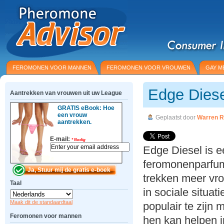
FEROMONEN VOOR MANNEN
FEROMONEN VOOR VROUWEN
GAY M
Edge Diese
Aantrekken van vrouwen uit uw League
GRATIS eBook: Hoe
een vrouw
Geplaatst door
Warren R
aantrekken.
E-mail:
*
Nodig
Edge Diesel is 
feromonenparfum
trekken meer vro
Taal
in sociale situat
Maak dit de standaardtaal
populair te zijn
Feromonen voor mannen
hen kan helpen i