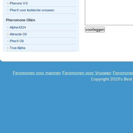
Pherone V-5
PherX voor lesbische vrouwen
Pheromone Oliën
Alpha A314
Attractie Oil
PherX Oil
True Alpha
Feromonen voor mannen
Feromonen voor Vrouwen
Feromonen
Copyright 2019's Bes