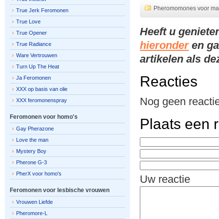
Pheromomones voor m
True Jerk Feromonen
True Love
Heeft u geniete
True Opener
hieronder
en ga
True Radiance
Ware Vertrouwen
artikelen als d
Turn Up The Heat
Reacties
Ja Feromonen
XXX op basis van olie
Nog geen reactie
XXX feromonenspray
Feromonen voor homo's
Plaats een r
Gay Pherazone
Love the man
Mystery Boy
Pherone G-3
PherX voor homo's
Uw reactie
Feromonen voor lesbische vrouwen
Vrouwen Liefde
Pheromore-L