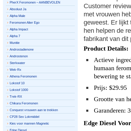
PherX Feromonen – AANBEVOLEN
Customer review
Absoluut Ja
met vrouwen heb
Alpha Male
geweest. Er lijkt
Feromonen Alter Ego
hen helpen de re
Alpha Impact
Alpha 7
fabrikant van dit
Munitie
Product Details:
Androstadienone
Androstenon
Actieve ingred
Sterkwater
humaan feromo
Wek-Rx
bewering te s
Athena Feromonen
Lokstof 10
Prijs: $29.95
Lokstof 1000
Trek-RX
Grootte van he
Chikara Feromonen
Garanderen: 3
Conquest vrouwen aan te trekken
CP28 Sex Lokmiddel
Edge Diesel Voor
Kies voor mannen Magnetic
Edge Diesel