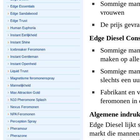
Sommige manne
Edge Essentials
vrouwen
Edge Sandalwood
Edge Trust
De prijs gevra
Human Euphoria
Instant Eerlijkheid
Edge Diesel Cons
Instant Shine
Sommige manne
Icebreaker Feromonen
Instant Gentleman
maken op alle
Instant Openheid
Sommige manne
Liquid Trust
slechts een uu
Magnetisme feromonenspray
Mannelijkheid
Fabrikant en 
Max Attraction Gold
feromonen in d
N10 Pheromone Splash
Nexus Feromonen
Algemene indruk
NPA Feromonen
Perception Spray
Edge Diesel lijkt 
Pheramour
markt die mannen h
Pherazone