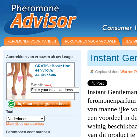
FEROMONEN VOOR MANNEN
FEROMONEN VOOR VROUWEN
GAY M
Instant Ge
Aantrekken van vrouwen uit uw League
GRATIS eBook: Hoe
een vrouw
Geplaatst door
Warren R
aantrekken.
E-mail:
*
Nodig
Instant Gentleman
feromonenparfum d
van mannelijke wa
Taal
een voordeel in de
Maak dit de standaardtaal
weinig beschikbaa
Feromonen voor mannen
van dit product t