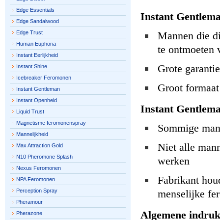
Edge Essentials
Instant Gentlema
Edge Sandalwood
Edge Trust
Mannen die di
Human Euphoria
te ontmoeten
Instant Eerlijkheid
Grote garantie
Instant Shine
Icebreaker Feromonen
Groot formaat 
Instant Gentleman
Instant Openheid
Instant Gentlem
Liquid Trust
Magnetisme feromonenspray
Sommige manne
Mannelijkheid
Niet alle man
Max Attraction Gold
N10 Pheromone Splash
werken
Nexus Feromonen
Fabrikant hou
NPA Feromonen
Perception Spray
menselijke fe
Pheramour
Algemene indruk
Pherazone