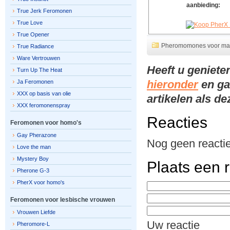
aanbieding:
True Jerk Feromonen
True Love
True Opener
Pheromomones voor m
True Radiance
Ware Vertrouwen
Heeft u geniete
Turn Up The Heat
hieronder
en ga
Ja Feromonen
XXX op basis van olie
artikelen als d
XXX feromonenspray
Reacties
Feromonen voor homo's
Gay Pherazone
Nog geen reactie
Love the man
Mystery Boy
Plaats een r
Pherone G-3
PherX voor homo's
Feromonen voor lesbische vrouwen
Vrouwen Liefde
Uw reactie
Pheromore-L