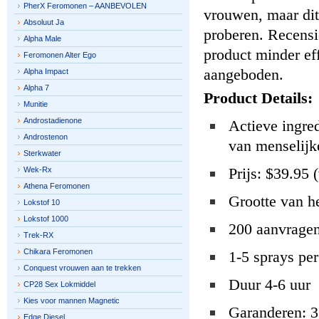
PherX Feromonen – AANBEVOLEN
vrouwen, maar dit
Absoluut Ja
proberen. Recensi
Alpha Male
product minder ef
Feromonen Alter Ego
aangeboden.
Alpha Impact
Alpha 7
Product Details:
Munitie
Androstadienone
Actieve ingred
Androstenon
van menselij
Sterkwater
Prijs: $39.95 
Wek-Rx
Athena Feromonen
Grootte van he
Lokstof 10
Lokstof 1000
200 aanvragen
Trek-RX
Chikara Feromonen
1-5 sprays per
Conquest vrouwen aan te trekken
Duur 4-6 uur
CP28 Sex Lokmiddel
Kies voor mannen Magnetic
Garanderen: 3
Edge Diesel