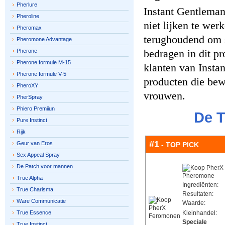
Pherlure
Instant Gentleman
Pheroline
niet lijken te wer
Pheromax
terughoudend om s
Pheromone Advantage
bedragen in dit pr
Pherone
Pherone formule M-15
klanten van Insta
Pherone formule V-5
producten die bew
PheroXY
vrouwen.
PherSpray
Phiero Premiiun
De T
Pure Instinct
Rijk
#1
Geur van Eros
- TOP PICK
Sex Appeal Spray
De Patch voor mannen
True Alpha
Ingrediënten:
True Charisma
Resultaten:
Ware Communicatie
Waarde:
True Essence
Kleinhandel:
Speciale
True Instinct