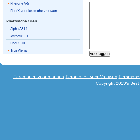
Pherone V-5
PherX voor lesbische vrouwen
Pheromone Oliën
Alpha A314
Attractie Oil
PherX Oil
True Alpha
Feromonen voor mannen
Feromonen voor Vrouwen
Feromonen
Copyright 2019's Bes