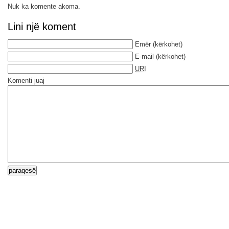
Nuk ka komente akoma.
Lini një koment
Emër
(kërkohet)
E-mail
(kërkohet)
URI
Komenti juaj