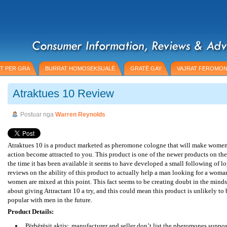
T PER GRA
BURRAT HOMOSEKSUALË
GRATË GAY
VAJRAT FEROMO
Atraktues 10 Review
Postuar nga
Warren Reynolds
Atraktues 10 is a product marketed as pheromone cologne that will make women l
action become attracted to you. This product is one of the newer products on th
the time it has been available it seems to have developed a small following of 
reviews on the ability of this product to actually help a man looking for a woma
women are mixed at this point. This fact seems to be creating doubt in the mind
about giving Attractant 10 a try, and this could mean this product is unlikely t
popular with men in the future.
Product Details:
Përbërësit aktiv: manufacturer and seller don’t list the pheromones suppos