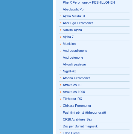
PherX Feromonet – KESHILLOHEN
Absolutisht Po
Alpha Mashkull
Alter Ego Feromonet
Ndikimi Alpha
Alpha 7
Municion
Androstadienone
Androstenone
Alkool i pastruar
Ngjall-Rx
Athena Feromonet
Atraktues 10
Atraktues 1000
Tërhequr-RX
Chikara Feromonet
Pushtimi për të tërhequr gratë
CP28 Atraktues Sex
Dial për Burrat magnetik
Edge Diesel