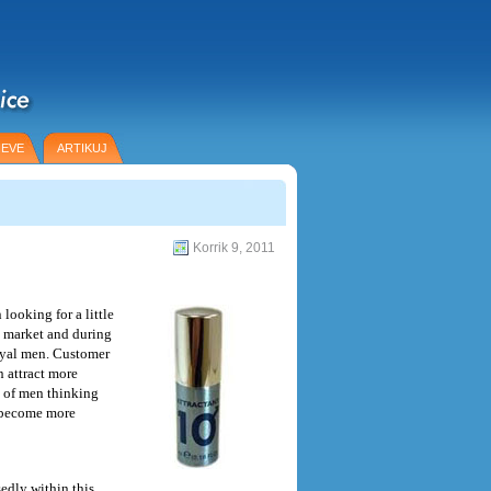
NEVE
ARTIKUJ
Korrik 9, 2011
ooking for a little
e market and during
loyal men. Customer
n attract more
s of men thinking
o become more
edly within this