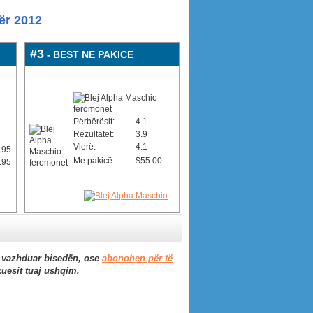
ër 2012
#3
- BEST NE PAKICE
Përbërësit:
4.1
Rezultatet:
3.9
Vlerë:
4.1
.95
Me pakicë:
$55.00
.95
 vazhduar bisedën, ose
abonohen për të
xuesit tuaj ushqim.