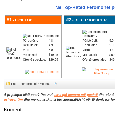
Në Top-Rated Feromonet p
#1
#2
- PICK TOP
- BEST PRODUCT RI
Përbërësit:
4.8
Përbërësit:
5.0
Rezultatet:
4.9
Rezultatet:
5.0
Vlerë:
5.0
Vlerë:
4.8
Me pakicë:
$49.95
Me pakicë:
$89
Ofertë speciale:
$29.95
Ofertë speciale:
$49
Pheromomones për Meshkuj
A ju pëlqen këtë post? Pse nuk
lënë një koment më poshtë
dhe për të
ushqyer tim
dhe merrni artikuj si kjo automatikisht për të dorëzuar le
Komentet