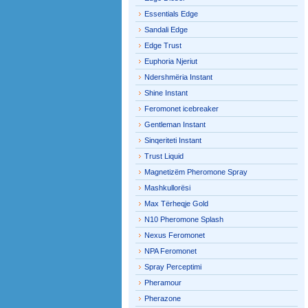
Essentials Edge
Sandali Edge
Edge Trust
Euphoria Njeriut
Ndershmëria Instant
Shine Instant
Feromonet icebreaker
Gentleman Instant
Sinqeriteti Instant
Trust Liquid
Magnetizëm Pheromone Spray
Mashkullorësi
Max Tërheqje Gold
N10 Pheromone Splash
Nexus Feromonet
NPA Feromonet
Spray Perceptimi
Pheramour
Pherazone