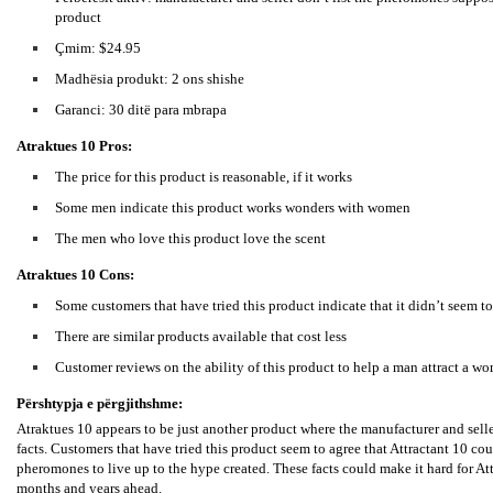
product
Çmim: $24.95
Madhësia produkt: 2 ons shishe
Garanci: 30 ditë para mbrapa
Atraktues 10 Pros:
The price for this product is reasonable, if it works
Some men indicate this product works wonders with women
The men who love this product love the scent
Atraktues 10 Cons:
Some customers that have tried this product indicate that it didn’t seem to
There are similar products available that cost less
Customer reviews on the ability of this product to help a man attract a w
Përshtypja e përgjithshme:
Atraktues 10 appears to be just another product where the manufacturer and sell
facts. Customers that have tried this product seem to agree that Attractant 10 co
pheromones to live up to the hype created. These facts could make it hard for Att
months and years ahead.