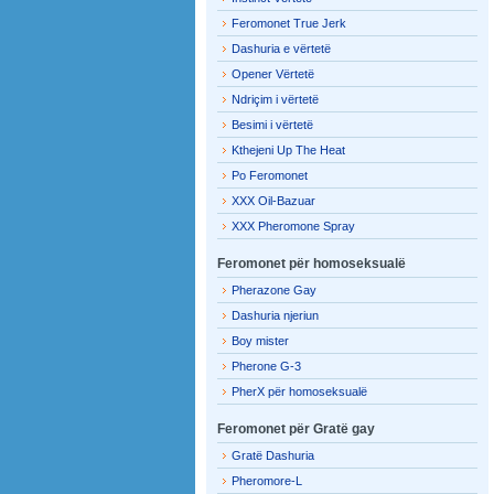
Feromonet True Jerk
Dashuria e vërtetë
Opener Vërtetë
Ndriçim i vërtetë
Besimi i vërtetë
Kthejeni Up The Heat
Po Feromonet
XXX Oil-Bazuar
XXX Pheromone Spray
Feromonet për homoseksualë
Pherazone Gay
Dashuria njeriun
Boy mister
Pherone G-3
PherX për homoseksualë
Feromonet për Gratë gay
Gratë Dashuria
Pheromore-L