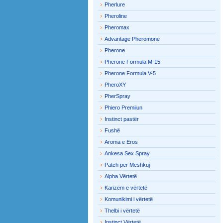
Pherlure
Pheroline
Pheromax
Advantage Pheromone
Pherone
Pherone Formula M-15
Pherone Formula V-5
PheroXY
PherSpray
Phiero Premiiun
Instinct pastër
Fushë
Aroma e Eros
Ankesa Sex Spray
Patch per Meshkuj
Alpha Vërtetë
Karizëm e vërtetë
Komunikimi i vërtetë
Thelbi i vërtetë
Instinct Vërtetë