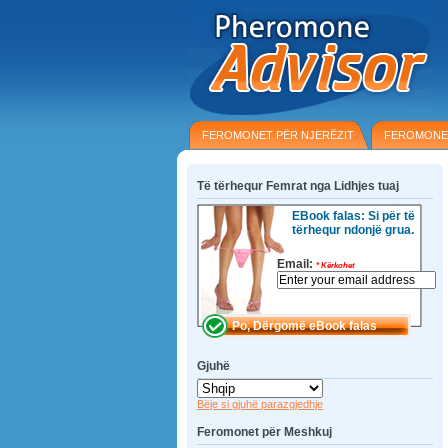
FEROMONET PËR NJERËZIT
FEROMONE
Të tërhequr Femrat nga Lidhjes tuaj
EBook falas: Si për të
tërhequr ndonjë grua.
Email:
*
Kërkohet
Gjuhë
Bëje si gjuhë parazgjedhje
Feromonet për Meshkuj