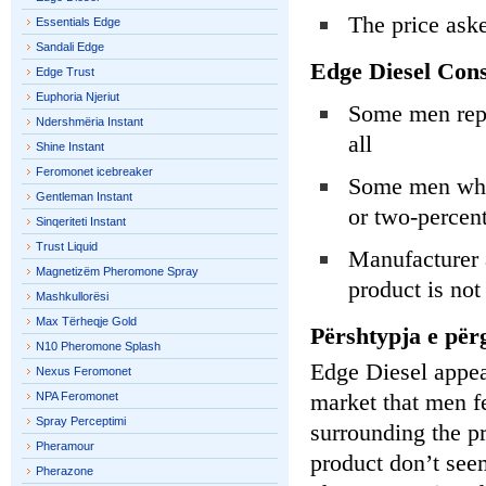
The price aske
Essentials Edge
Sandali Edge
Edge Diesel Cons
Edge Trust
Euphoria Njeriut
Some men repo
Ndershmëria Instant
all
Shine Instant
Feromonet icebreaker
Some men who 
Gentleman Instant
or two-percen
Sinqeriteti Instant
Trust Liquid
Manufacturer a
Magnetizëm Pheromone Spray
product is not
Mashkullorësi
Max Tërheqje Gold
Përshtypja e për
N10 Pheromone Splash
Edge Diesel appear
Nexus Feromonet
market that men fe
NPA Feromonet
Spray Perceptimi
surrounding the pr
Pheramour
product don’t seem
Pherazone