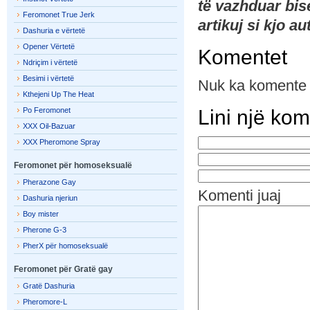
të vazhduar bi
Feromonet True Jerk
artikuj si kjo a
Dashuria e vërtetë
Opener Vërtetë
Komentet
Ndriçim i vërtetë
Besimi i vërtetë
Nuk ka komente
Kthejeni Up The Heat
Po Feromonet
Lini një ko
XXX Oil-Bazuar
XXX Pheromone Spray
Feromonet për homoseksualë
Pherazone Gay
Komenti juaj
Dashuria njeriun
Boy mister
Pherone G-3
PherX për homoseksualë
Feromonet për Gratë gay
Gratë Dashuria
Pheromore-L