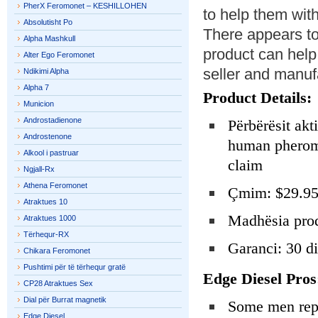
PherX Feromonet – KESHILLOHEN
to help them wit
Absolutisht Po
There appears to
Alpha Mashkull
product can help
Alter Ego Feromonet
seller and manufa
Ndikimi Alpha
Alpha 7
Product Details:
Municion
Androstadienone
Përbërësit akt
Androstenone
human pheromo
Alkool i pastruar
claim
Ngjall-Rx
Athena Feromonet
Çmim: $29.9
Atraktues 10
Madhësia prod
Atraktues 1000
Tërhequr-RX
Garanci: 30 d
Chikara Feromonet
Pushtimi për të tërhequr gratë
Edge Diesel Pros
CP28 Atraktues Sex
Dial për Burrat magnetik
Some men repo
Edge Diesel