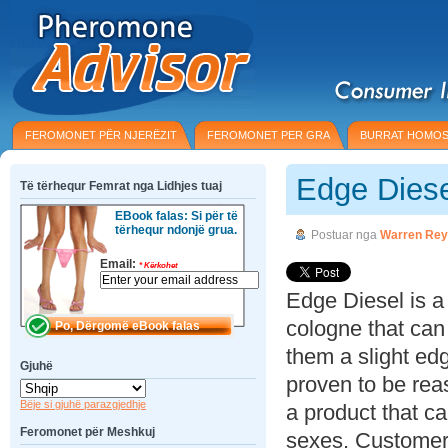
FEROMONET PËR NJERËZIT
FEROMONET PER GRA
BURRAT HOMOS
Edge Dies
Të tërhequr Femrat nga Lidhjes tuaj
EBook falas: Si për të
tërhequr ndonjë grua.
Postuar nga
Warren Rey
Email:
*
Kërkohet
Edge Diesel is a
cologne that ca
them a slight edg
Gjuhë
proven to be rea
Bëje si gjuhë parazgjedhje
a product that c
Feromonet për Meshkuj
sexes. Customer 