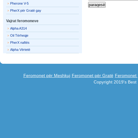
Pherone V-5
PherX për Gratë gay
Vajrat feromoneve
Alpha A314
Oil Tërheqje
PherX naftës
Alpha Vërtetë
Feromonet për Meshkuj
Feromonet për Gratë
Feromonet 
Copyright 2019's Bes