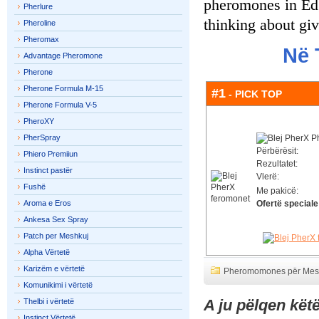
pheromones in Edg
Pherlure
thinking about giv
Pheroline
Pheromax
Në 
Advantage Pheromone
Pherone
Pherone Formula M-15
#1
- PICK TOP
Pherone Formula V-5
PheroXY
PherSpray
Përbërësit:
Phiero Premiiun
Rezultatet:
Instinct pastër
Vlerë:
Fushë
Me pakicë:
Aroma e Eros
Ofertë speciale
Ankesa Sex Spray
Patch per Meshkuj
Alpha Vërtetë
Karizëm e vërtetë
Pheromomones për Mes
Komunikimi i vërtetë
A ju pëlqen kët
Thelbi i vërtetë
Instinct Vërtetë