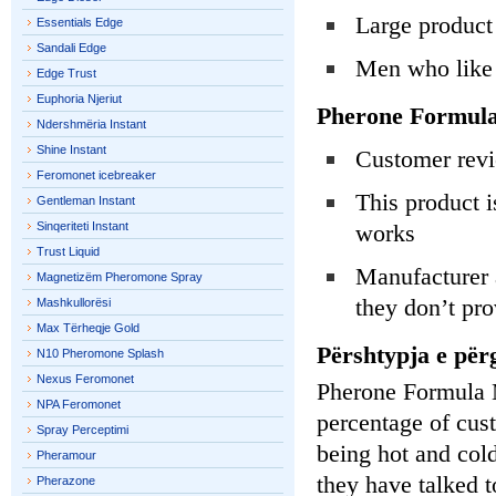
Large product 
Essentials Edge
Sandali Edge
Men who like 
Edge Trust
Euphoria Njeriut
Pherone Formul
Ndershmëria Instant
Shine Instant
Customer revi
Feromonet icebreaker
This product is
Gentleman Instant
Sinqeriteti Instant
works
Trust Liquid
Manufacturer 
Magnetizëm Pheromone Spray
they don’t pro
Mashkullorësi
Max Tërheqje Gold
Përshtypja e për
N10 Pheromone Splash
Nexus Feromonet
Pherone Formula M
NPA Feromonet
percentage of cus
Spray Perceptimi
being hot and cold
Pheramour
they have talked t
Pherazone