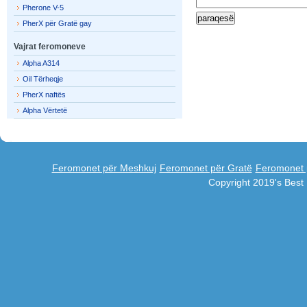
Pherone V-5
PherX për Gratë gay
Vajrat feromoneve
Alpha A314
Oil Tërheqje
PherX naftës
Alpha Vërtetë
Feromonet për Meshkuj
Feromonet për Gratë
Feromonet 
Copyright 2019's Bes