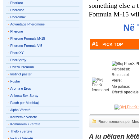
Pherlure
something else a t
Pheroline
Formula M-15 wil
Pheromax
Advantage Pheromone
Në 
Pherone
Pherone Formula M-15
#1
- PICK TOP
Pherone Formula V-5
PheroXY
PherSpray
Phiero Premiiun
Përbërësit:
Instinct pastër
Rezultatet:
Vlerë:
Fushë
Me pakicë:
Aroma e Eros
Ofertë speciale
Ankesa Sex Spray
Patch per Meshkuj
Alpha Vërtetë
Karizëm e vërtetë
Pheromomones për Mes
Komunikimi i vërtetë
Thelbi i vërtetë
A ju pëlqen kët
Instinct Vërtetë