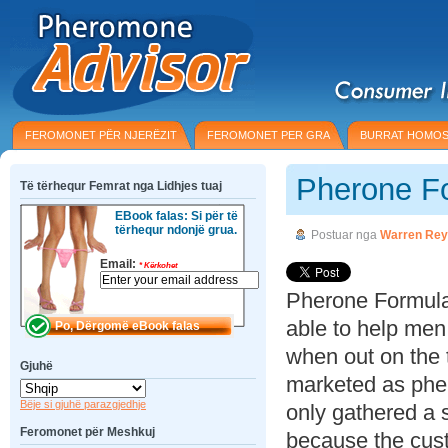
FEROMONET PËR NJERËZIT
FEROMONET PER GRA
BURRAT HOMOS
Pherone F
Të tërhequr Femrat nga Lidhjes tuaj
EBook falas: Si për të
tërhequr ndonjë grua.
Postuar nga
Warren Rey
Email:
*
Kërkohet
Pherone Formula 
able to help me
when out on the
Gjuhë
marketed as pher
Bëje si gjuhë parazgjedhje
only gathered a s
Feromonet për Meshkuj
because the cust