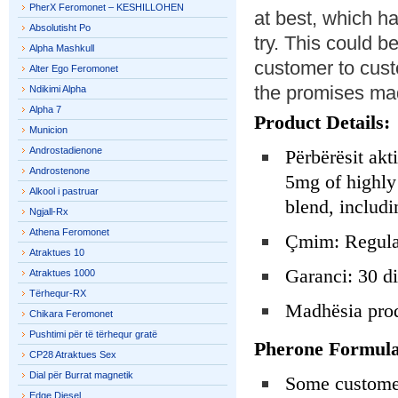
PherX Feromonet – KESHILLOHEN
at best, which h
Absolutisht Po
try. This could 
Alpha Mashkull
customer to custo
Alter Ego Feromonet
the promises mad
Ndikimi Alpha
Alpha 7
Product Details:
Municion
Androstadienone
Përbërësit akt
Androstenone
5mg of highly
Alkool i pastruar
blend, includ
Ngjall-Rx
Athena Feromonet
Çmim: Regular
Atraktues 10
Garanci: 30 d
Atraktues 1000
Tërhequr-RX
Madhësia prod
Chikara Feromonet
Pushtimi për të tërhequr gratë
Pherone Formul
CP28 Atraktues Sex
Dial për Burrat magnetik
Some customer
Edge Diesel