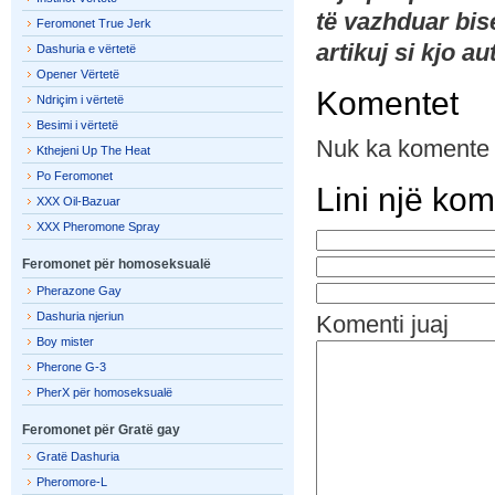
të vazhduar bi
Feromonet True Jerk
artikuj si kjo a
Dashuria e vërtetë
Opener Vërtetë
Komentet
Ndriçim i vërtetë
Besimi i vërtetë
Nuk ka komente
Kthejeni Up The Heat
Po Feromonet
Lini një ko
XXX Oil-Bazuar
XXX Pheromone Spray
Feromonet për homoseksualë
Pherazone Gay
Dashuria njeriun
Komenti juaj
Boy mister
Pherone G-3
PherX për homoseksualë
Feromonet për Gratë gay
Gratë Dashuria
Pheromore-L