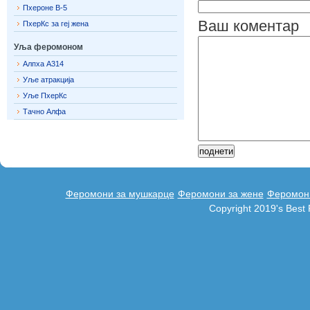
Пхероне В-5
Ваш коментар
ПхерКс за геј жена
Уља феромоном
Алпха А314
Уље атракција
Уље ПхерКс
Тачно Алфа
Феромони за мушкарце
Феромони за жене
Феромони
Copyright 2019's Bes