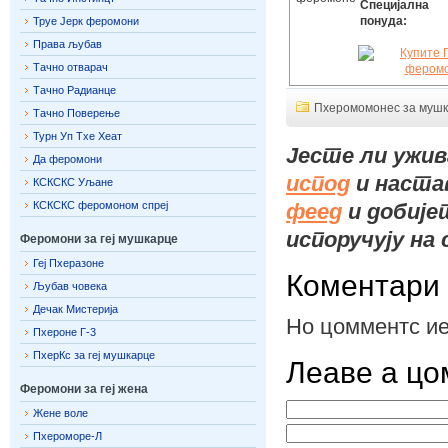
Специјална
понуда:
Труе Јерк феромони
Права љубав
Тачно отварач
Тачно Радианце
Пхеромомонес за муш
Тачно Поверење
Турн Уп Тхе Хеат
Јесте ли ужи
Да феромони
испод
и настав
КСКСКС Уљане
КСКСКС феромоном спреј
феед
и добије
испоручују на 
Феромони за геј мушкарце
Геј Пхеразоне
Коментари
Љубав човека
Дечак Мистерија
Но цомментс ие
Пхероне Г-3
ПхерКс за геј мушкарце
Леаве а ц
Феромони за геј жена
Жене воле
Пхероморе-Л