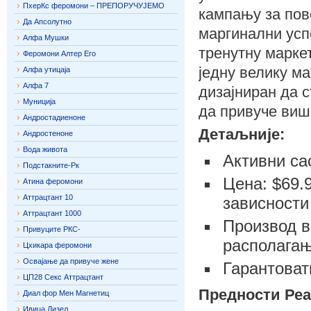
ПхерКс феромони – ПРЕПОРУЧУЈЕМО
кампању за пов
Да Апсолутно
маргинални усп
Алфа Мушки
тренутну марке
Феромони Алтер Его
једну велику м
Алфа утицаја
Алфа 7
дизајниран да 
Муниција
да привуче виш
Андростадиеноне
Детаљније:
Андростеноне
Вода живота
Активни са
Подстакните-Рк
Цена: $69.
Атина феромони
Аттрацтант 10
зависности
Аттрацтант 1000
Производ в
Привуците РКС-
располага
Цхикара феромони
Освајање да привуче жене
Гарантоват
ЦП28 Секс Аттрацтант
Предности Реа
Диал фор Мен Магнетиц
Ивица Дизел