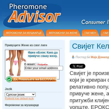
ФЕРОМОНИ ЗА МУШКАРЦЕ
ФЕРОМОНИ ЗА ЖЕНЕ
ГАИ МЕН
ГАИ
Свијет Ке
Привуците Жене из свог лиге
Фрее еБоок: Како да
привуче сваку жену.
Постед би
Мајк Донал
Е-маил:
*
Потребан
Свијет је прои
који је креиран
релативно попу
Jezik
привуче жене, 
Podesiti kao default jezik
притужби клије
Феромони за мушкарце
уопште. ЕРОКС 