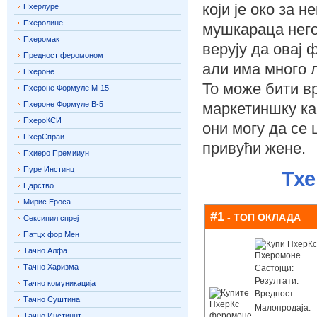
који је око за 
Пхерлуре
Пхеролине
мушкараца него 
Пхеромак
верују да овај
Предност феромоном
али има много 
Пхероне
То може бити в
Пхероне Формуле М-15
Пхероне Формуле В-5
маркетиншку ка
ПхероКСИ
они могу да се
ПхерСпраи
привући жене.
Пхиеро Премииун
Пуре Инстинцт
Тхе
Царство
Мирис Ероса
#1
- ТОП ОКЛАДА
Сексипил спреј
Патцх фор Мен
Тачно Алфа
Тачно Харизма
Састојци:
Резултати:
Тачно комуникација
Вредност:
Тачно Суштина
Малопродаја:
Тачно Инстинцт