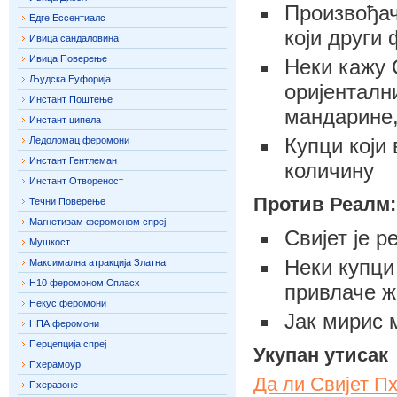
Произвођач
Едге Ессентиалс
који други
Ивица сандаловина
Ивица Поверење
Неки кажу 
Људска Еуфорија
оријенталн
Инстант Поштење
мандарине,
Инстант ципела
Купци који
Ледоломац феромони
Инстант Гентлеман
количину
Инстант Отвореност
Против Реалм:
Течни Поверење
Магнетизам феромоном спреј
Свијет је р
Мушкост
Неки купци
Максимална атракција Златна
Н10 феромоном Спласх
привлаче ж
Некус феромони
Јак мирис 
НПА феромони
Перцепција спреј
Укупан утисак
Пхерамоур
Да ли Свијет П
Пхеразоне