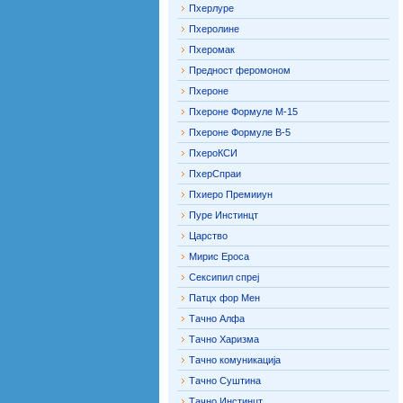
Пхерлуре
Пхеролине
Пхеромак
Предност феромоном
Пхероне
Пхероне Формуле М-15
Пхероне Формуле В-5
ПхероКСИ
ПхерСпраи
Пхиеро Премииун
Пуре Инстинцт
Царство
Мирис Ероса
Сексипил спреј
Патцх фор Мен
Тачно Алфа
Тачно Харизма
Тачно комуникација
Тачно Суштина
Тачно Инстинцт