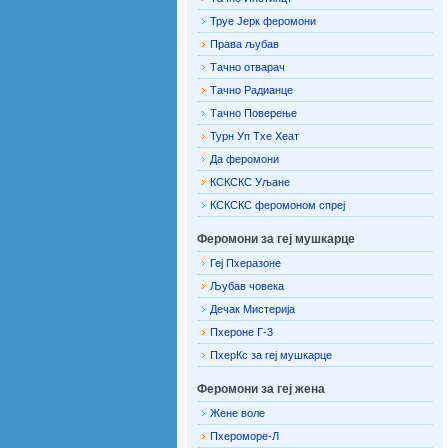
Труе Јерк феромони
Права љубав
Тачно отварач
Тачно Радианце
Тачно Поверење
Турн Уп Тхе Хеат
Да феромони
КСКСКС Уљане
КСКСКС феромоном спреј
Феромони за геј мушкарце
Геј Пхеразоне
Љубав човека
Дечак Мистерија
Пхероне Г-3
ПхерКс за геј мушкарце
Феромони за геј жена
Жене воле
Пхероморе-Л