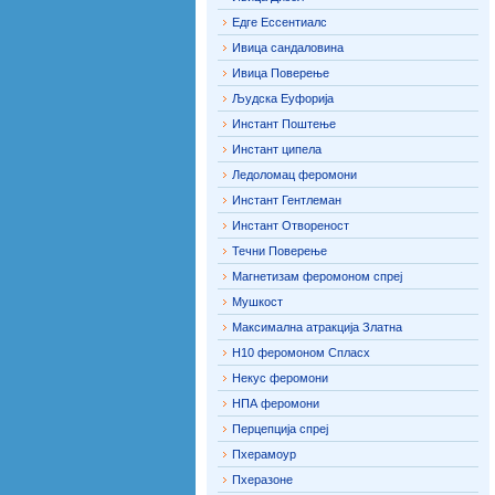
Едге Ессентиалс
Ивица сандаловина
Ивица Поверење
Људска Еуфорија
Инстант Поштење
Инстант ципела
Ледоломац феромони
Инстант Гентлеман
Инстант Отвореност
Течни Поверење
Магнетизам феромоном спреј
Мушкост
Максимална атракција Златна
Н10 феромоном Спласх
Некус феромони
НПА феромони
Перцепција спреј
Пхерамоур
Пхеразоне