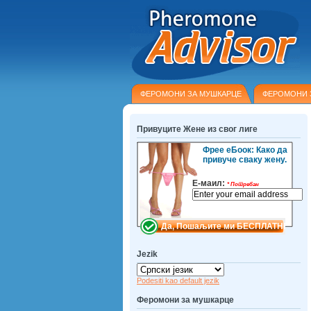
ФЕРОМОНИ ЗА МУШКАРЦЕ
ФЕРОМОНИ 
Привуците Жене из свог лиге
Фрее еБоок: Како да
привуче сваку жену.
Е-маил:
*
Потребан
Jezik
Podesiti kao default jezik
Феромони за мушкарце