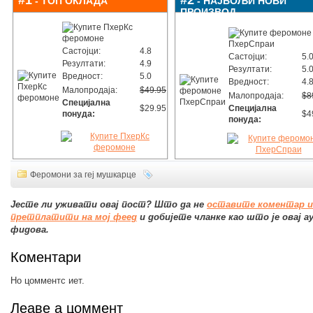
#1
#2
- ТОП ОКЛАДА
- НАЈБОЉИ НОВИ
ПРОИЗВОД
Састојци:
4.8
Састојци:
5.
Резултати:
4.9
Резултати:
5.
Вредност:
5.0
Вредност:
4.
Малопродаја:
$49.95
Малопродаја:
$8
Специјална
$29.95
Специјална
понуда:
$4
понуда:
Феромони за геј мушкарце
Јесте ли уживати овај пост? Што да не
оставите коментар и
претплатити на мој феед
и добијете чланке као што је овај 
фидова.
Коментари
Но цомментс иет.
Леаве а цоммент