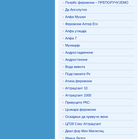
ПхерКс феромони – ПРЕПОРУЧУЈЕМО
Да Апсолутно
Алфа Мушки
Феромони Алтер Его
Алфа утицаја
Алфа 7
Муниција
Андростадиеноне
Андростеноне
Вода живота
Подстакните-Рк
Атина феромони
Аттрацтант 10
Аттрацтант 1000
Привуците РКС-
Цхикара феромони
Освајање да привуче жене
ЦП28 Секс Аттрацтант
Диал фор Мен Магнетиц
Ивица Дизел