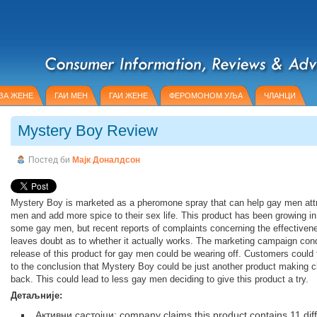
ЗА ЖЕНЕ
ГАИ МЕН
ГАИ ЖЕНЕ
ФЕРОМОНОМ УЉА
ЧЛАНЦИ
Mystery Boy Review
Постед би
Мајк Доналдсон
Mystery Boy is marketed as a pheromone spray that can help gay men attr
men and add more spice to their sex life. This product has been growing in 
some gay men, but recent reports of complaints concerning the effectivene
leaves doubt as to whether it actually works. The marketing campaign con
release of this product for gay men could be wearing off. Customers could 
to the conclusion that Mystery Boy could be just another product making cla
back. This could lead to less gay men deciding to give this product a try.
Детаљније:
Активни састојци: company claims this product contains 11 dif