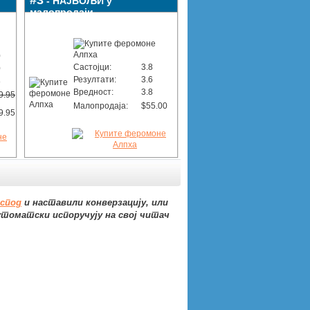
#3
- НАЈБОЉИ у
малопродаји
0
Састојци:
3.8
0
Резултати:
3.6
8
Вредност:
3.8
9.95
Малопродаја:
$55.00
9.95
спод
и наставили конверзацију, или
аутоматски испоручују на свој читач