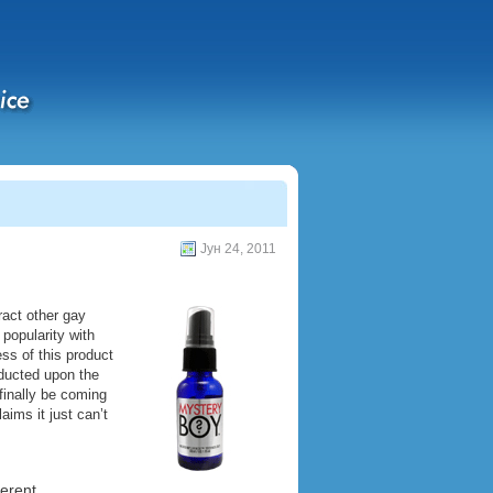
Јун 24, 2011
act other gay
popularity with
ss of this product
ducted upon the
finally be coming
ims it just can’t
ferent