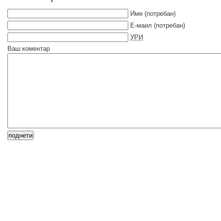
Име
(потребан)
Е-маил
(потребан)
УРИ
Ваш коментар