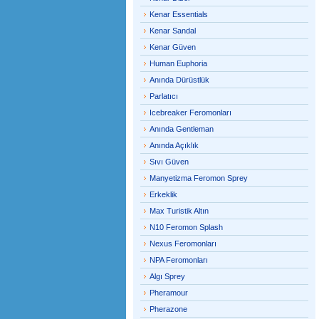
Kenar Essentials
Kenar Sandal
Kenar Güven
Human Euphoria
Anında Dürüstlük
Parlatıcı
Icebreaker Feromonları
Anında Gentleman
Anında Açıklık
Sıvı Güven
Manyetizma Feromon Sprey
Erkeklik
Max Turistik Altın
N10 Feromon Splash
Nexus Feromonları
NPA Feromonları
Algı Sprey
Pheramour
Pherazone