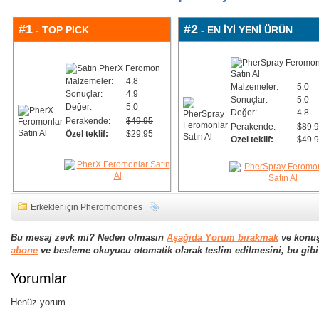
#1
#2
- TOP PICK
- EN İYİ YENİ ÜRÜN
Malzemeler:
4.8
Malzemeler:
5.0
Sonuçlar:
4.9
Sonuçlar:
5.0
Değer:
5.0
Değer:
4.8
Perakende:
$49.95
Perakende:
$89.
Özel teklif:
$29.95
Özel teklif:
$49.
Erkekler için Pheromomones
Bu mesaj zevk mi? Neden olmasın
Aşağıda Yorum bırakmak
ve konu
abone
ve besleme okuyucu otomatik olarak teslim edilmesini, bu gibi 
Yorumlar
Henüz yorum.