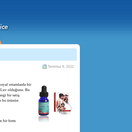
Temmuz 9, 2011
osyal ortamlarda bir
ls Luv olduğunu. Bu
ngi bir satış
in bu ürünün
n bir form