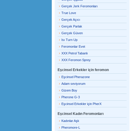
Gerçek Jerk Feromonları
True Love
Gerçek Açıcı
Gerçek Parlak
Gerçek Güven
Isı Turn Up
Feromonlar Evet
XXX Petrol Tabanlı
XXX Feromon Sprey
Eşcinsel Erkekler için feromon
Eşcinsel Pherazone
Adam seviyorum
Gizem Boy
Pherone G-3
Eşcinsel Erkekler için PherX
Eşcinsel Kadın Feromonları
Kadınlar Aşk
Pheromore-L