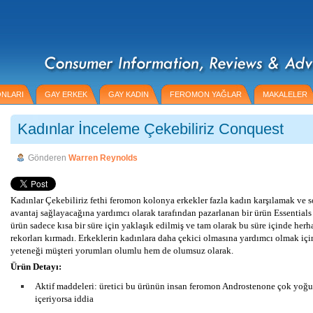
ONLARI
GAY ERKEK
GAY KADIN
FEROMON YAĞLAR
MAKALELER
Kadınlar İnceleme Çekebiliriz Conquest
Gönderen
Warren Reynolds
Kadınlar Çekebiliriz fethi feromon kolonya erkekler fazla kadın karşılamak ve s
avantaj sağlayacağına yardımcı olarak tarafından pazarlanan bir ürün Essentia
ürün sadece kısa bir süre için yaklaşık edilmiş ve tam olarak bu süre içinde herha
rekorları kırmadı. Erkeklerin kadınlara daha çekici olmasına yardımcı olmak iç
yeteneği müşteri yorumları olumlu hem de olumsuz olarak.
Ürün Detayı:
Aktif maddeleri: üretici bu ürünün insan feromon Androstenone çok yoğu
içeriyorsa iddia