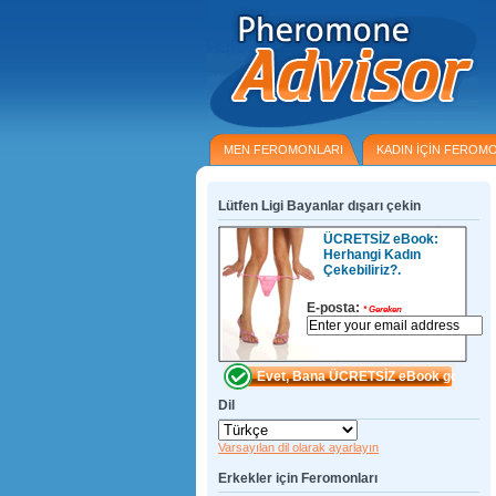
MEN FEROMONLARI
KADIN IÇIN FEROM
Lütfen Ligi Bayanlar dışarı çekin
ÜCRETSİZ eBook:
Herhangi Kadın
Çekebiliriz?.
E-posta:
*
Gereken
Dil
Varsayılan dil olarak ayarlayın
Erkekler için Feromonları