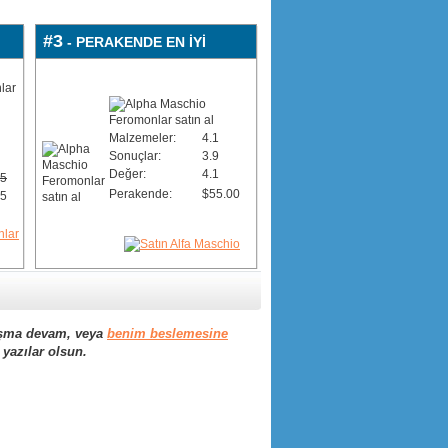
#3
- PERAKENDE EN İYİ
Malzemeler:
4.1
Sonuçlar:
3.9
Değer:
4.1
95
Perakende:
$55.00
95
şma devam, veya
benim beslemesine
yazılar olsun.