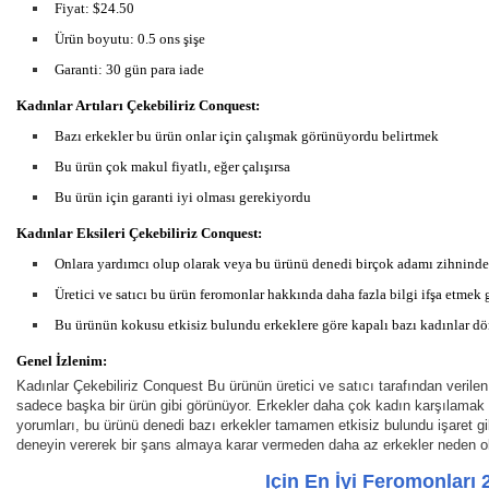
Fiyat: $24.50
Ürün boyutu: 0.5 ons şişe
Garanti: 30 gün para iade
Kadınlar Artıları Çekebiliriz Conquest:
Bazı erkekler bu ürün onlar için çalışmak görünüyordu belirtmek
Bu ürün çok makul fiyatlı, eğer çalışırsa
Bu ürün için garanti iyi olması gerekiyordu
Kadınlar Eksileri Çekebiliriz Conquest:
Onlara yardımcı olup olarak veya bu ürünü denedi birçok adamı zihninde
Üretici ve satıcı bu ürün feromonlar hakkında daha fazla bilgi ifşa etmek 
Bu ürünün kokusu etkisiz bulundu erkeklere göre kapalı bazı kadınlar d
Genel İzlenim:
Kadınlar Çekebiliriz Conquest Bu ürünün üretici ve satıcı tarafından veri
sadece başka bir ürün gibi görünüyor. Erkekler daha çok kadın karşılamak iç
yorumları, bu ürünü denedi bazı erkekler tamamen etkisiz bulundu işaret gib
deneyin vererek bir şans almaya karar vermeden daha az erkekler neden o
Için En İyi Feromonları 