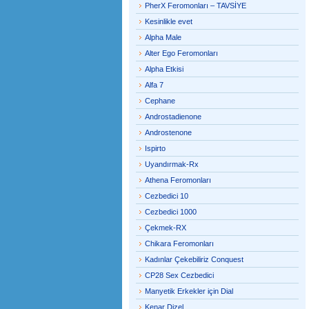
PherX Feromonları – TAVSİYE
Kesinlikle evet
Alpha Male
Alter Ego Feromonları
Alpha Etkisi
Alfa 7
Cephane
Androstadienone
Androstenone
Ispirto
Uyandırmak-Rx
Athena Feromonları
Cezbedici 10
Cezbedici 1000
Çekmek-RX
Chikara Feromonları
Kadınlar Çekebiliriz Conquest
CP28 Sex Cezbedici
Manyetik Erkekler için Dial
Kenar Dizel