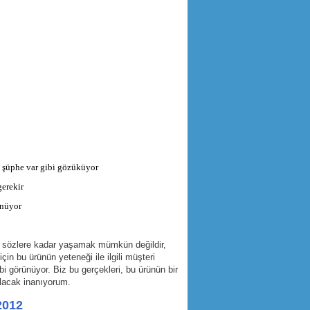
 şüphe var gibi gözüküyor
gerekir
önüyor
len sözlere kadar yaşamak mümkün değildir,
in bu ürünün yeteneği ile ilgili müşteri
i görünüyor. Biz bu gerçekleri, bu ürünün bir
lacak inanıyorum.
2012