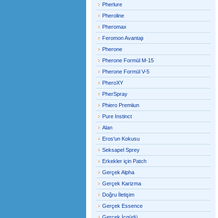
Pherlure
Pheroline
Pheromax
Feromon Avantajı
Pherone
Pherone Formül M-15
Pherone Formül V-5
PheroXY
PherSpray
Phiero Premiiun
Pure Instinct
Alan
Eros'un Kokusu
Seksapel Sprey
Erkekler için Patch
Gerçek Alpha
Gerçek Karizma
Doğru İletişim
Gerçek Essence
Gerçek İçgüdü