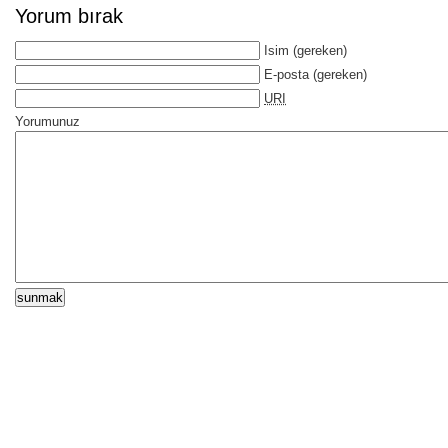
Yorum bırak
Isim
(gereken)
E-posta
(gereken)
URI
Yorumunuz