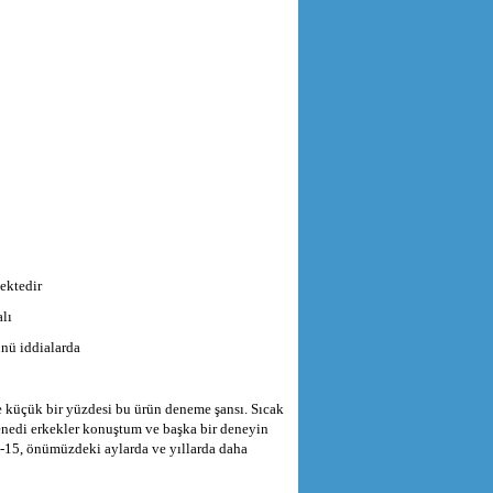
ektedir
alı
ünü iddialarda
e küçük bir yüzdesi bu ürün deneme şansı. Sıcak
 denedi erkekler konuştum ve başka bir deneyin
M-15, önümüzdeki aylarda ve yıllarda daha