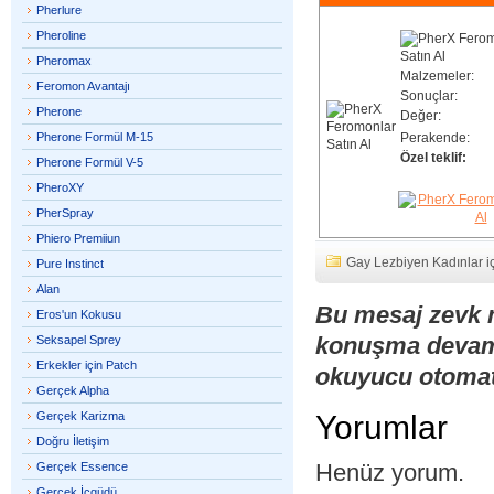
Pherlure
Pheroline
Pheromax
Malzemeler:
Feromon Avantajı
Sonuçlar:
Pherone
Değer:
Pherone Formül M-15
Perakende:
Özel teklif:
Pherone Formül V-5
PheroXY
PherSpray
Phiero Premiiun
Gay Lezbiyen Kadınlar i
Pure Instinct
Alan
Bu mesaj zevk
Eros'un Kokusu
konuşma devam
Seksapel Sprey
Erkekler için Patch
okuyucu otomati
Gerçek Alpha
Gerçek Karizma
Yorumlar
Doğru İletişim
Henüz yorum.
Gerçek Essence
Gerçek İçgüdü