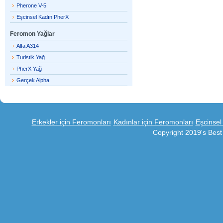
Pherone V-5
Eşcinsel Kadın PherX
Feromon Yağlar
Alfa A314
Turistik Yağ
PherX Yağ
Gerçek Alpha
Erkekler için Feromonları
Kadınlar için Feromonları
Eşcinsel
Copyright 2019's Bes