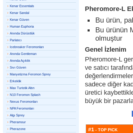
Kenar Essentials
Pheromore-L
Ek
Kenar Sandal
Bu ürün, pa
Kenar Güven
Human Euphoria
Bu ürünün M
Anında Dürüstlük
olmuştur
Parlatıcı
Icebreaker Feromonları
Genel İzlenim
Anında Gentleman
Pheromore-L gerçe
Anında Açıklık
ve satıcı tarafın
Sıvı Güven
değerlendirmeler
Manyetizma Feromon Sprey
Erkeklik
sadece diğer kadı
Max Turistik Altın
üretici kaybettik
N10 Feromon Splash
büyük bir pazarl
Nexus Feromonları
NPA Feromonları
Algı Sprey
Pheramour
#1
Pherazone
- TOP PICK