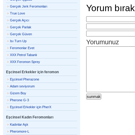
Yorum bırak
Gerçek Jerk Feromonları
True Love
Gerçek Açıcı
Gerçek Parlak
Gerçek Güven
Yorumunuz
Isı Turn Up
Feromonlar Evet
XXX Petrol Tabanlı
XXX Feromon Sprey
Eşcinsel Erkekler için feromon
Eşcinsel Pherazone
Adam seviyorum
Gizem Boy
Pherone G-3
Eşcinsel Erkekler için PherX
Eşcinsel Kadın Feromonları
Kadınlar Aşk
Pheromore-L