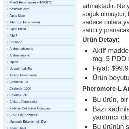
PherX Feromonları – TAVSİYE
artmaktadır. Ne 
Kesinlikle evet
soğuk olmuştur, 
Alpha Male
sadece onlara ya
Alter Ego Feromonları
satıcı yıpranacak
Alpha Etkisi
Alfa 7
Ürün Detayı:
Cephane
Aktif maddel
Androstadienone
Androstenone
mg, 5 PDD 
Ispirto
Fiyat: $99.9
Uyandırmak-Rx
Athena Feromonları
Ürün boyutu
Cezbedici 10
Pheromore-L
Ar
Cezbedici 1000
Çekmek-RX
Bu ürün, bir
Chikara Feromonları
Bazı kadınl
Kadınlar Çekebiliriz Conquest
CP28 Sex Cezbedici
yardımcı idd
Manyetik Erkekler için Dial
Bu ürünün sa
Kenar Dizel