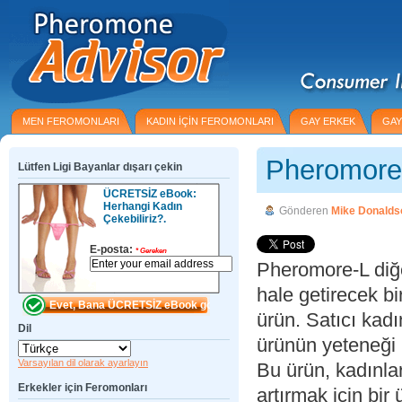
MEN FEROMONLARI
KADIN IÇIN FEROMONLARI
GAY ERKEK
GAY
Pheromore
Lütfen Ligi Bayanlar dışarı çekin
ÜCRETSİZ eBook:
Herhangi Kadın
Gönderen
Mike Donalds
Çekebiliriz?.
E-posta:
*
Gereken
Pheromore-L diğe
hale getirecek b
ürün. Satıcı kad
Dil
ürünün yeteneği i
Varsayılan dil olarak ayarlayın
Bu ürün, kadınlar
Erkekler için Feromonları
artırmak için bir