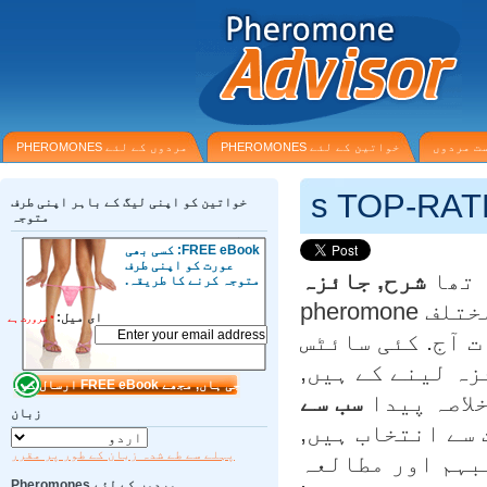
 مردوں
خواتین کے لئے PHEROMONES
مردوں کے لئے PHEROMONES
خواتین کو اپنی لیگ کے باہر اپنی طرف
متوجہ
FREE eBook: کسی بھی
عورت کو اپنی طرف
تھا
شرح, جائزہ
متوجہ کرنے کا طریقہ.
کا مختلف pheromone
ای میل:
*
ضرورت ہے
آج. کئی سائٹس
ہ لینے کے ہیں,
لاصہ پیدا
سب سے
زبان
سے انتخاب ہیں,
پہلے سے طے شدہ زبان کے طور پر مقرر
ہم اور مطالعہ
مردوں کے لئے Pheromones