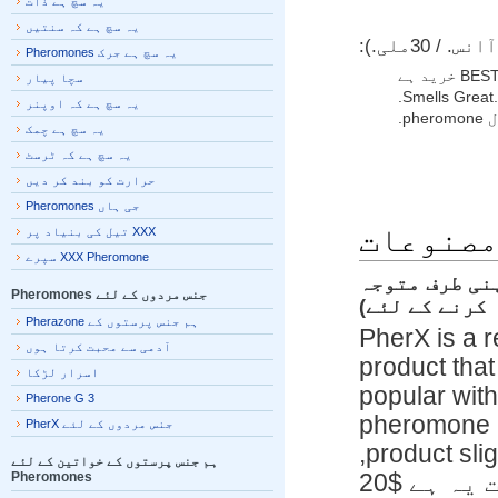
یہ سچ ہے ذات
یہ سچ ہے کہ سنتیں
یہ سچ ہے جرک Pheromones
سچا پیار
Smells Grea
یہ سچ ہے کہ اوپنر
یہ سچ ہے چمک
یہ سچ ہے کہ ٹرسٹ
حرارت کو بند کر دیں
جی ہاں Pheromones
صنوعات
XXX تیل کی بنیاد پر
XXX Pheromone سپرے
 (مردوں کو اپنی طرف متوجہ
جنس مردوں کے لئے Pheromones
کرنے کے لئے)
ہم جنس پرستوں کے Pherazone
PherX is a 
آدمی سے محبت کرتا ہوں
product th
اسرار لڑکا
popular wi
Pherone G 3
pheromone 
جنس مردوں کے لئے PherX
product slightly above PherX,
ہم جنس پرستوں کے خواتین کے لئے
لیکن قیمت یہ ہے $20
Pheromones