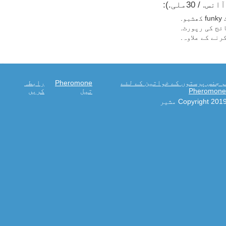
ج کی رپورٹ.
جنس پرستوں کے خواتین کے لئے
Pheromone
رابطہ
Pheromo
تیل
کریں
Copyright 20