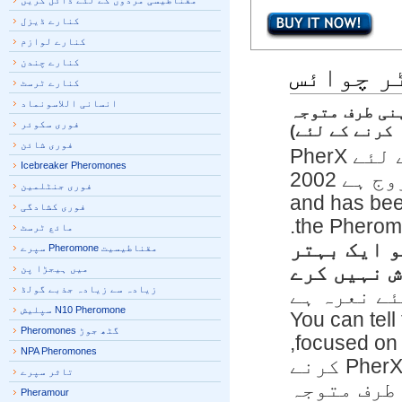
مقناطیسی مردوں کے لئے ڈائل کریں
کنارے ڈیزل
کنارے لوازم
کنارے چندن
 چوائس
کنارے ٹرسٹ
انسانی اللاسونماد
(خواتین کو اپنی طرف متوجہ
فوری سکوئر
کرنے کے لئے)
فوری شائن
مردوں کے لئے PherX
Icebreaker Pheromones
Pheromones سے مروج ہے 2002
فوری جنٹلمین
and has be
فوری کشادگی
the Phero
مائع ٹرسٹ
 ایک بہتر
مقناطیسیت Pheromone سپرے
 نہیں کرے
ميں ہيجڑا پن
زیادہ سے زیادہ جذبے گولڈ
 لئے نعرہ ہے
N10 Pheromone سپلیش
You can tell that
گٹھ جوڑ Pheromones
focused on research. I have tried many brands,
NPA Pheromones
لیکن میں میری گو کے طور پر واپس PherX کرنے
تاثر سپرے
طرف متوجہ
Pheramour