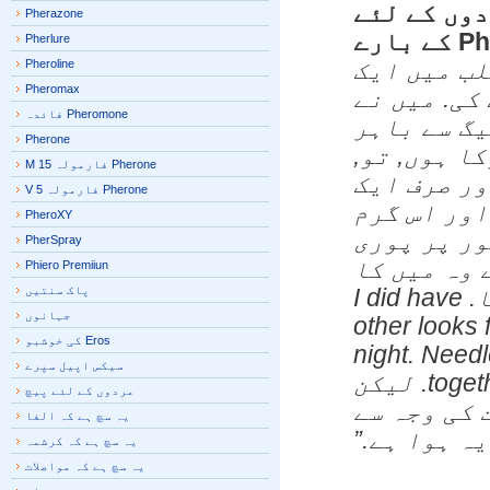
وں کے لئے
Pherazone
ایک اقتباس میں نے محسوس کیا PherX کے بارے
Pherlure
ب میں ایک
Pheroline
Pheromax
ی. میں نے
Pheromone فائدہ
گ سے باہر
Pherone
 ہوں, تو,
Pherone فارمولہ M 15
چارٹ اور صرف ایک
Pherone فارمولہ V 5
ور اس گرم
PheroXY
ر پر پوری
PherSpray
وہ میں کا
Phiero Premiiun
پاک سنتیں
ہو سکتا تھا, اور وہ مجھے اٹھا لیا. I did have
جہانوں
other look
Eros کی خوشبو
night. Need
سیکس اپیل سپرے
together and had a great remaining evening. لیکن
مردوں کے لئے پیچ
کی وجہ سے
یہ سچ ہے کہ الفا
ہ ہوا ہے.”
یہ سچ ہے کہ کرشمہ
یہ سچ ہے کہ مواصلات