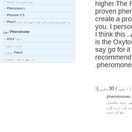
عورتوں سے محبت
higher.The
Pheromore L
proven phe
Pherone V 5
create a pr
ہم جنس پرستوں کے خواتین کے لئے PherX
you. I pers
Pheromone تیل
. I think this
الفا A314
is the Oxyt
جذبے تیل
say go for 
PherX تیل
recommend 
یہ سچ ہے کہ الفا
pheromones 
 کے ارد گرد
ہوتے ہیں.