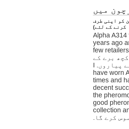
ون میں
Alpha A314  (خواتین کو اپنی طرف
رنے کے لئے)
Alpha A314
years ago a
few retaile
کن کچھ برے کے
ساتھ ساتھ اپنے پیاروں. I
have worn
times and
decent succ
the pherom
good phero
collection 