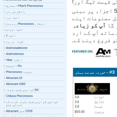
 قیمت ٹیگ اور!
PherX Pheromones – سفارش
پر 5 اجزاء پر مبنی
بالکل جی ہاں
ل مصنوعات اپنے
الفا مرد
آپ کو زیادہ
اہنکار Pheromones ردوبدل
الفا اثرات
ساتھ آپ کے ارد
الفا 7
 فروغ دینے کے.
گولہ بارود
Androstadienone
Androstenone
ایکوا Vitae
Rx-اتیجیت
#
– خوردہ سب سے بہتر
یتینا Pheromones
Attractant 10
Attractant 1000
RX کو اپنی طرف متوجہ
Chikara Pheromones
اجزاء:
3.8
نتائج:
3.6
خواتین کو اپنی طرف متوجہ کرنے کے
لئے کی فتح
قیمت:
3.8
CP28 جنس Attractant
پرچون:
$55.00