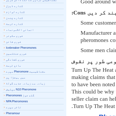
Good around 
مقناطیسی مردوں کے لئے ڈائل کریں
کنارے ڈیزل
د کر دیں
Cons:
کنارے لوازم
کنارے چندن
Some customer
کنارے ٹرسٹ
انسانی اللاسونماد
Manufacturer a
فوری سکوئر
pheromones co
فوری شائن
Icebreaker Pheromones
Some men clai
فوری جنٹلمین
ی طور پر نقوش
فوری کشادگی
مائع ٹرسٹ
Turn Up The Heat 
مقناطیسیت Pheromone سپرے
making claims that
ميں ہيجڑا پن
to have been note
زیادہ سے زیادہ جذبے گولڈ
N10 Pheromone سپلیش
This could be why 
گٹھ جوڑ Pheromones
seller claim can h
NPA Pheromones
Turn Up The Heat
تاثر سپرے
Pheramour