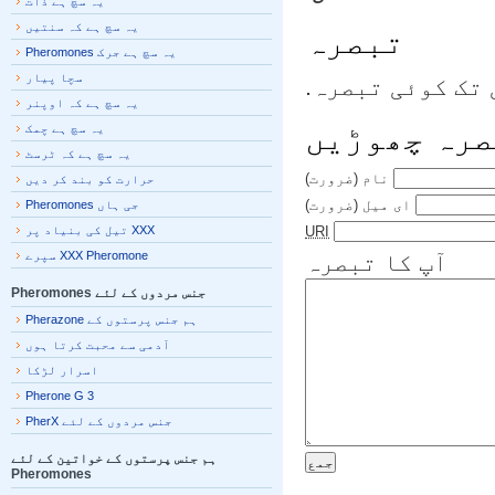
یہ سچ ہے ذات
یہ سچ ہے کہ سنتیں
تبصرہ
یہ سچ ہے جرک Pheromones
سچا پیار
تک کوئی تبصرہ.
یہ سچ ہے کہ اوپنر
رہ چھوڑیں
یہ سچ ہے چمک
یہ سچ ہے کہ ٹرسٹ
نام
(ضرورت)
حرارت کو بند کر دیں
ای میل
(ضرورت)
جی ہاں Pheromones
URI
XXX تیل کی بنیاد پر
آپ کا تبصرہ
XXX Pheromone سپرے
جنس مردوں کے لئے Pheromones
ہم جنس پرستوں کے Pherazone
آدمی سے محبت کرتا ہوں
اسرار لڑکا
Pherone G 3
جنس مردوں کے لئے PherX
ہم جنس پرستوں کے خواتین کے لئے
Pheromones