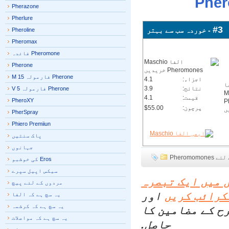
Pherazone
Pherlure
#3
- خوردہ سب سے بہتر
Pheroline
Pheromax
Pheromone فائدہ
Pherone
Pherone فارمولہ M 15
اجزاء:
4.1
نتائج:
3.9
Pherone فارمولہ V 5
قیمت:
4.1
PheroXY
پرچون:
$55.00
PherSpray
Phiero Premiiun
پاک سنتیں
جہانوں
Pherom
Eros کی خوشبو
سیکس اپیل سپرے
میں ایک تبصرہ
مردوں کے لئے پیچ
رائب کریں
اور
یہ سچ ہے کہ الفا
یہ سچ ہے کہ کرشمہ
ح کے مضامین کا
یہ سچ ہے کہ مواصلات
حاصل.