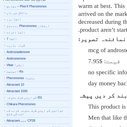
warm at best. Thi
PherX Pheromones – سفارش
arrived on the mar
بالکل جی ہاں
الفا مرد
decreased during t
اہنکار Pheromones ردوبدل
product aren’t sta
الفا اثرات
مائندہ تصویر:
الفا 7
گولہ بارود
Androstadienone
Androstenone
قیمت: $7.95
ایکوا Vitae
Rx-اتیجیت
یتینا Pheromones
Attractant 10
Attractant 1000
ند کر دیں
پیشہ
RX کو اپنی طرف متوجہ
Chikara Pheromones
This product is
خواتین کو اپنی طرف متوجہ کرنے کے
لئے کی فتح
Men that like 
CP28 جنس Attractant