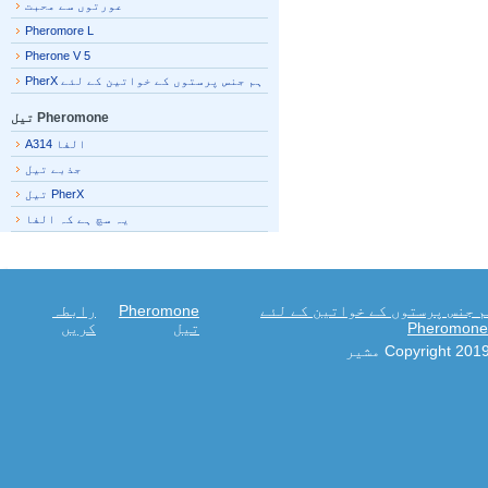
عورتوں سے محبت
Pheromore L
Pherone V 5
ہم جنس پرستوں کے خواتین کے لئے PherX
Pheromone تیل
الفا A314
جذبے تیل
PherX تیل
یہ سچ ہے کہ الفا
جنس پرستوں کے خواتین کے لئے
Pheromone
رابطہ
Pheromo
تیل
کریں
Copyright 20