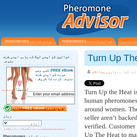
 مردوں
خواتین کے لئے PHEROMONES
مردوں کے لئے PHEROMONES
Turn Up T
خواتین کو اپنی لیگ کے باہر اپنی طرف
متوجہ
FREE eBook: کسی بھی
یا گیا ہے
وارن رینالڈس
عورت کو اپنی طرف
متوجہ کرنے کا طریقہ.
ای میل:
Turn Up the Heat i
*
ضرورت ہے
human pheromones 
around women. The
seller aren’t back
زبان
verified. Customer
پہلے سے طے شدہ زبان کے طور پر مقرر
Up The Heat to m
مردوں کے لئے Pheromones