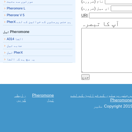
نام
(ضرورت)
عورتوں سے محبت
ای میل
(ضرورت)
Pheromore L
Pherone V 5
URI
آپ کا تبصرہ
ہم جنس پرستوں کے خواتین کے لئے PherX
Pheromone تیل
الفا A314
جذبے تیل
PherX تیل
یہ سچ ہے کہ الفا
جنس پرستوں کے خواتین کے لئے
Pheromone
رابطہ
Pheromo
تیل
کریں
Copyright 20