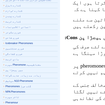
مقناطیسی مردوں کے لئے ڈائل کریں
تا ہوں ایک
کنارے ڈیزل
کہنا ہے کہ
کنارے لوازم
کنارے چندن
ین سے ملنے
کنارے ٹرسٹ
 رکھتے ہیں
انسانی اللاسونماد
فوری سکوئر
ہيجڑا پن
Cons:
فوری شائن
Icebreaker Pheromones
 لئے صرف کی
فوری جنٹلمین
ا مہنگا ہے
فوری کشادگی
مائع ٹرسٹ
ڈویلپر اور بیچنے والے اس کی مصنوعات میں pheromones پر
مقناطیسیت Pheromone سپرے
ميں ہيجڑا پن
 نہیں کرتے
زیادہ سے زیادہ جذبے گولڈ
N10 Pheromone سپلیش
خالف جنس کے
گٹھ جوڑ Pheromones
 نہیں لگتا
NPA Pheromones
کی نشاندہی
تاثر سپرے
Pheramour