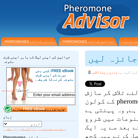
 مردوں
خواتین کے لئے PHEROMONES
مردوں کے لئے PHEROMONES
ائزہ لیں
خواتین کو اپنی لیگ کے باہر اپنی طرف
متوجہ
FREE eBook: کسی بھی
یا گیا ہے
وارن رینالڈس
عورت کو اپنی طرف
متوجہ کرنے کا طریقہ.
ای میل:
ے تلاش کر سازش
*
ضرورت ہے
کی بین الاقوامی آدمی کے لئے pheromone کے کولون
ے, وہ پہنتی ہے
نوعات میں شروع
زبان
اس وقت کے بعد سے یہ ایک
پہلے سے طے شدہ زبان کے طور پر مقرر
ل کرنے میں کچھ
مردوں کے لئے Pheromones