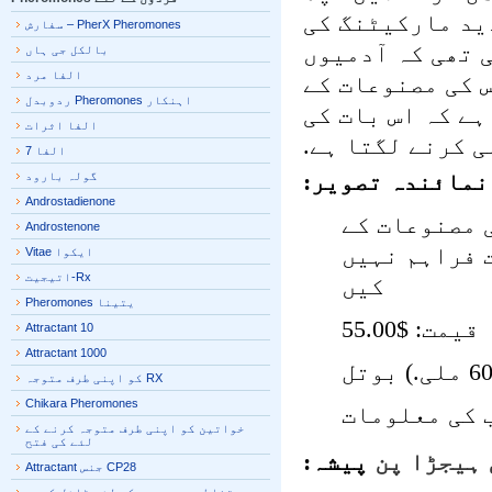
د مارکیٹنگ کی
PherX Pheromones – سفارش
 تھی کہ آدمیوں
بالکل جی ہاں
الفا مرد
 کی مصنوعات کے
اہنکار Pheromones ردوبدل
ا لگتا ہے کہ اس بات کی
الفا اثرات
کرنے لگتا ہے.
الفا 7
مائندہ تصویر:
گولہ بارود
Androstadienone
مصنوعات کے
Androstenone
علومات فراہم نہیں
ایکوا Vitae
Rx-اتیجیت
کیں
یتینا Pheromones
قیمت: $55.00
Attractant 10
Attractant 1000
RX کو اپنی طرف متوجہ
Chikara Pheromones
کی معلومات
خواتین کو اپنی طرف متوجہ کرنے کے
لئے کی فتح
ہيجڑا پن
پیشہ:
CP28 جنس Attractant