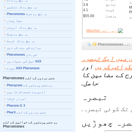
یہ سچ ہے ذات
نتائج:
3.9
یہ سچ ہے کہ سنتیں
قیمت:
4.1
یہ سچ ہے جرک Pheromones
پرچون:
$55.00
سچا پیار
یہ سچ ہے کہ اوپنر
یہ سچ ہے چمک
یہ سچ ہے کہ ٹرسٹ
Pherom
حرارت کو بند کر دیں
جی ہاں Pheromones
میں ایک تبصرہ
XXX تیل کی بنیاد پر
رائب کریں
اور
XXX Pheromone سپرے
ح کے مضامین کا
جنس مردوں کے لئے Pheromones
حاصل.
ہم جنس پرستوں کے Pherazone
آدمی سے محبت کرتا ہوں
تبصرہ
اسرار لڑکا
Pherone G 3
تک کوئی تبصرہ.
جنس مردوں کے لئے PherX
رہ چھوڑیں
ہم جنس پرستوں کے خواتین کے لئے
Pheromones