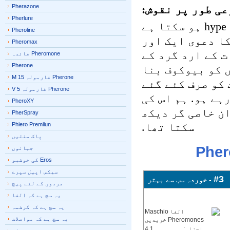
 طور پر نقوش:
Pherazone
Pherlure
مردانگی بہت سے مردوں کی زیادہ تر مارکیٹ میں hype ہو سکتا ہے
Pheroline
phe حاصل ہونے کا دعوی ایک اور
Pheromax
 کے ارد گرد کے
Pheromone فائدہ
Pherone
 کو بیوکوف بنا
Pherone فارمولہ M 15
کو صرف کئے گئے
Pherone فارمولہ V 5
ے ہو. ہم اس کی
PheroXY
 خاصی گر دیکھ
PherSpray
سکتا تھا.
Phiero Premiiun
پاک سنتیں
جہانوں
Eros کی خوشبو
سیکس اپیل سپرے
#3
- خوردہ سب سے بہتر
مردوں کے لئے پیچ
یہ سچ ہے کہ الفا
یہ سچ ہے کہ کرشمہ
یہ سچ ہے کہ مواصلات
اجزاء:
4.1