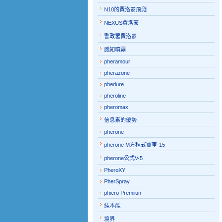
N10的費洛蒙飛濺
NEXUS費洛蒙
警政署費洛蒙
感知噴霧
pheramour
pherazone
pherlure
pheroline
pheromax
信息素的優勢
pherone
pherone M方程式賽車-15
pherone公式V-5
PheroXY
PherSpray
phiero Premiiun
純本能
境界