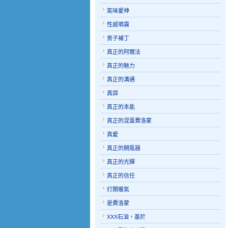
氣味愛神
性感噴霧
男子補丁
真正的阿爾法
真正的魅力
真正的溝通
真諦
真正的本能
真正的混蛋費洛蒙
真愛
真正的開瓶器
真正的光輝
真正的信任
打開暖氣
是費洛蒙
XXX石油，基於