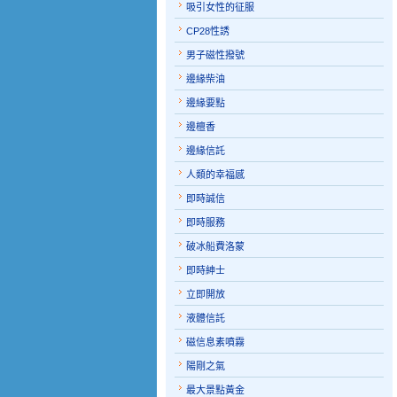
吸引女性的征服
CP28性誘
男子磁性撥號
邊緣柴油
邊緣要點
邊檀香
邊緣信託
人類的幸福感
即時誠信
即時服務
破冰船費洛蒙
即時紳士
立即開放
液體信託
磁信息素噴霧
陽剛之氣
最大景點黃金