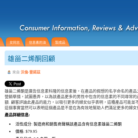
者
女同志
信息素的油
製成品
雄甾二烯酮回顧
來自
沃倫·雷諾茲
雄甾二烯酮是廣告信息素科隆的信息素後，在產品的假想的名字命名的產品之
營銷舉措，試圖愚弄，以為該產品更多的男性中包含的信息素的不同尋常的
額. 顧客評論此產品的能力，以吸引更多的婦女似乎表明，這種產品可能並
這個事實當然可以表明這個產品是不是在為有效地幫助人們滿足更多的婦女
產品詳細信息:
活性成分: 製造商和銷售商聲稱該產品含有信息素雄甾二烯酮
價格: $79.95