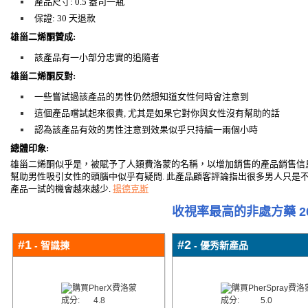
產品尺寸: 0.5 盎司一瓶
保證: 30 天退款
雄甾二烯酮贊成:
該產品有一小部分忠實的追隨者
雄甾二烯酮反對:
一些嘗試過該產品的男性仍然想知道女性何時會注意到
這個產品嚐試起來很貴, 尤其是如果它對你與女性沒有幫助的話
認為該產品有效的男性注意到效果似乎只持續一兩個小時
總體印象:
雄甾二烯酮似乎是，被賦予了人類費洛蒙的名稱，以增加銷售的產品銷售信息
幫助男性吸引女性的頭腦中似乎有疑問. 此產品顧客評論指出很多男人只是不
產品一試的機會越來越少.
揚德克斯
收視率最高的非處方藥 20
#1
#2
- 智識揀
- 優秀新產品
成分:
4.8
成分:
5.0