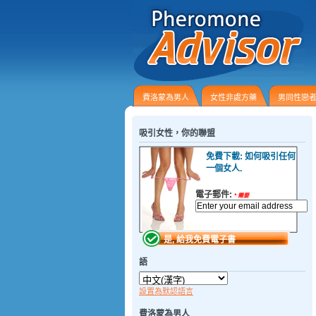
費洛蒙為男人
女性非​​處方藥
男同性戀
吸引女性，你的聯盟
免費下載: 如何吸引任何
一個女人.
電子郵件:
*
需要
語
設置為默認語言
費洛蒙為男人