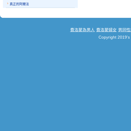
真正的阿爾法
費洛蒙為男人
費洛蒙婦女
男同性
Copyright 2019'