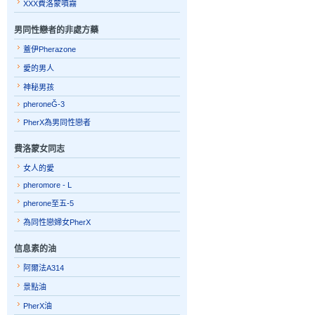
XXX費洛蒙噴霧
男同性戀者的非處方藥
蓋伊Pherazone
愛的男人
神秘男孩
pheroneĞ-3
PherX為男同性戀者
費洛蒙女同志
女人的愛
pheromore - L
pherone至五-5
為同性戀婦女PherX
信息素的油
阿爾法A314
景點油
PherX油