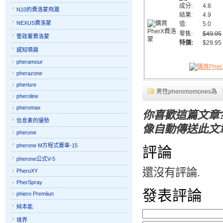
成分:
4.8
N10的費洛蒙飛濺
結果:
4.9
NEXUS費洛蒙
值:
5.0
零售:
$49.95
警政署費洛蒙
特價:
$29.95
感知噴霧
pheramour
pherazone
pherlure
男性pheromomones為
pheroline
pheromax
你喜歡這篇文章
信息素的優勢
像自動傳送此文
pherone
pherone M方程式賽車-15
評論
pherone公式V-5
還沒有評論.
PheroXY
PherSpray
發表評論
phiero Premiiun
純本能
境界