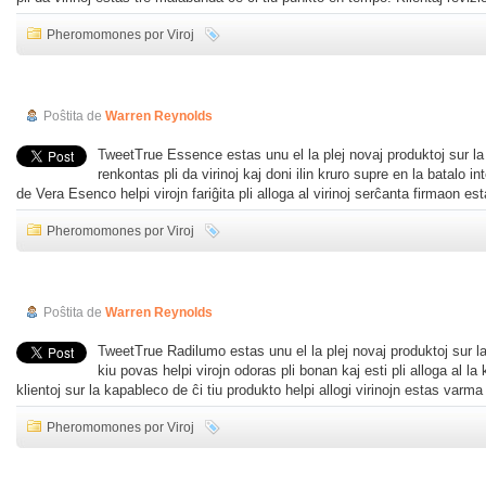
Pheromomones por Viroj
Vera Esenca Revizio
Poŝtita de
Warren Reynolds
TweetTrue Essence estas unu el la plej novaj produktoj sur la 
renkontas pli da virinoj kaj doni ilin kruro supre en la batalo in
de Vera Esenco helpi virojn fariĝita pli alloga al virinoj serĉanta firmaon e
Pheromomones por Viroj
Vera Radiluma Revizio
Poŝtita de
Warren Reynolds
TweetTrue Radilumo estas unu el la plej novaj produktoj sur 
kiu povas helpi virojn odoras pli bonan kaj esti pli alloga al l
klientoj sur la kapableco de ĉi tiu produkto helpi allogi virinojn estas var
Pheromomones por Viroj
Vera Karismeca Revizio