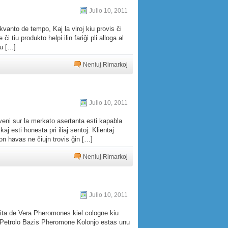
Julio 10, 2011
anto de tempo, Kaj la viroj kiu provis ĉi
i tiu produkto helpi ilin fariĝi pli alloga al
iu […]
Neniuj Rimarkoj
Julio 10, 2011
veni sur la merkato asertanta esti kapabla
kaj esti honesta pri iliaj sentoj. Klientaj
kton havas ne ĉiujn trovis ĝin […]
Neniuj Rimarkoj
Julio 10, 2011
ta de Vera Pheromones kiel cologne kiu
 Petrolo Bazis Pheromone Kolonjo estas unu