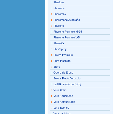
Pherlure
Pheroline
Pheromax
Pheromone Avantaĝo
Pherone
Pherone Formulo M-15
Pherone Formulo V-5
PheroXY
PherSpray
Phiero Premiiun
Pura Instinkto
Sfero
Odoro de Eroso
Seksa Pledo Aerosolo
La Flikrimedo por Viroj
Vera Alpha
Vera Karismeco
Vera Komunikado
Vera Esenco
Vera Instinkto