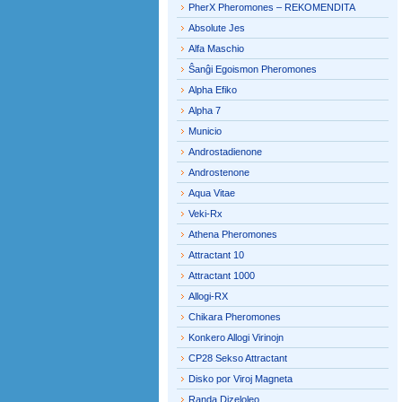
PherX Pheromones – REKOMENDITA
Absolute Jes
Alfa Maschio
Ŝanĝi Egoismon Pheromones
Alpha Efiko
Alpha 7
Municio
Androstadienone
Androstenone
Aqua Vitae
Veki-Rx
Athena Pheromones
Attractant 10
Attractant 1000
Allogi-RX
Chikara Pheromones
Konkero Allogi Virinojn
CP28 Sekso Attractant
Disko por Viroj Magneta
Randa Dizeloleo