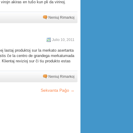
virojn akiras en tuŝo kun pli da virinoj.
Neniuj Rimarkoj
Julio 10, 2011
 lastaj produktoj sur la merkato asertanta
to estis ĉe la centro de grandega merkatumada
lientaj revizioj sur ĉi tiu produkto estas
Neniuj Rimarkoj
Sekvanta Paĝo →