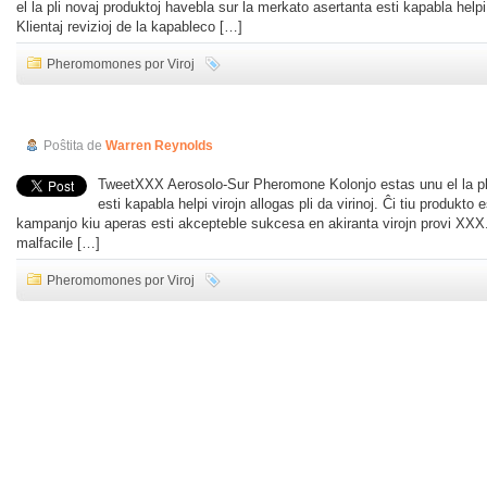
el la pli novaj produktoj havebla sur la merkato asertanta esti kapabla helpi 
Klientaj revizioj de la kapableco […]
Pheromomones por Viroj
XXX Pheromone Aerosola Revizio
Poŝtita de
Warren Reynolds
TweetXXX Aerosolo-Sur Pheromone Kolonjo estas unu el la plej
esti kapabla helpi virojn allogas pli da virinoj. Ĉi tiu produk
kampanjo kiu aperas esti akcepteble sukcesa en akiranta virojn provi XXX. K
malfacile […]
Pheromomones por Viroj