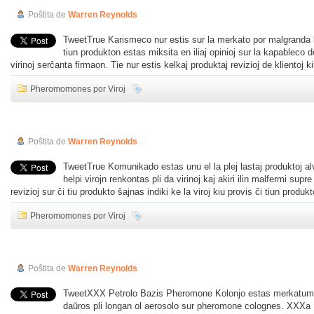
Poŝtita de
Warren Reynolds
TweetTrue Karismeco nur estis sur la merkato por malgranda kv
tiun produkton estas miksita en iliaj opinioj sur la kapableco de ĉ
virinoj serĉanta firmaon. Tie nur estis kelkaj produktaj revizioj de klientoj k
Pheromomones por Viroj
Vera Komunikada Revizio
Poŝtita de
Warren Reynolds
TweetTrue Komunikado estas unu el la plej lastaj produktoj al
helpi virojn renkontas pli da virinoj kaj akiri ilin malfermi supre 
revizioj sur ĉi tiu produkto ŝajnas indiki ke la viroj kiu provis ĉi tiun produ
Pheromomones por Viroj
XXXa Petrolo-Bazita Pheromone Revizio
Poŝtita de
Warren Reynolds
TweetXXX Petrolo Bazis Pheromone Kolonjo estas merkatumi
daŭros pli longan ol aerosolo sur pheromone colognes. XXXa