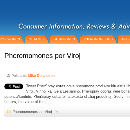
 POR WOMEN
GEJA MEN
GEJA WOMEN
PHEROMONE OILS
ARTI
Pheromomones por Viroj
PherSpray Revizio
Poŝtita de
Mike Donaldson
Tweet PherSpray estas nova pheromone produkto kiu estis liber
Viroj, Virinoj kaj Geja/Lesbanino. Pherspray odoras vere bon
potenca/konfido. PherSpray estas pli altekosta ol aliaj produktoj, Sed vi ri
bettors
,
the value of the
[…]
Pheromomones por Viroj
Tuja Sinjora Revizio