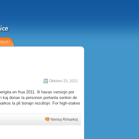
KOLOJ
Oktobro 25, 2011
igita en frua 2011. Ili havas versiojn por
an kaj donas la personon portanta senton de
markos la pli bonajn rezultojn.
For high-stakes
Neniuj Rimarkoj