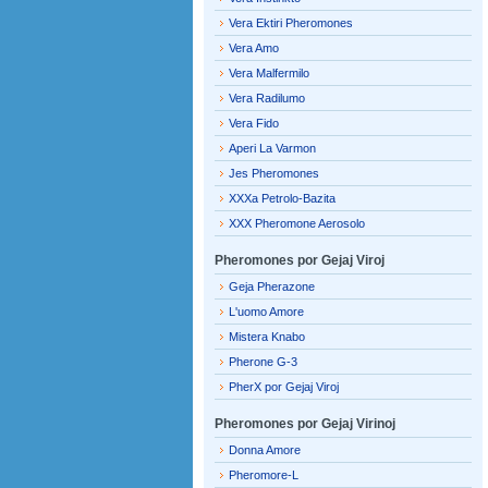
Vera Ektiri Pheromones
Vera Amo
Vera Malfermilo
Vera Radilumo
Vera Fido
Aperi La Varmon
Jes Pheromones
XXXa Petrolo-Bazita
XXX Pheromone Aerosolo
Pheromones por Gejaj Viroj
Geja Pherazone
L'uomo Amore
Mistera Knabo
Pherone G-3
PherX por Gejaj Viroj
Pheromones por Gejaj Virinoj
Donna Amore
Pheromore-L