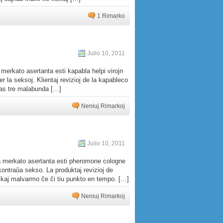
1 Rimarko
Julio 10, 2011
merkato asertanta esti kapabla helpi virojn
ter la seksoj. Klientaj revizioj de la kapableco
stas tre malabunda […]
Neniuj Rimarkoj
Julio 10, 2011
la merkato asertanta esti pheromone cologne
a kontraŭa sekso. La produktaj revizioj de
ma kaj malvarmo ĉe ĉi tiu punkto en tempo. […]
Neniuj Rimarkoj