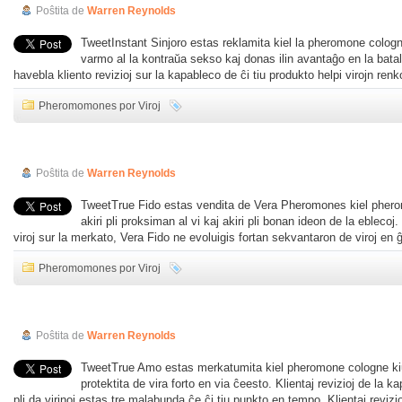
Poŝtita de
Warren Reynolds
TweetInstant Sinjoro estas reklamita kiel la pheromone cologn
varmo al la kontraŭa sekso kaj donas ilin avantaĝo en la bata
havebla kliento revizioj sur la kapableco de ĉi tiu produkto helpi virojn renk
Pheromomones por Viroj
Vera Fida Revizio
Poŝtita de
Warren Reynolds
TweetTrue Fido estas vendita de Vera Pheromones kiel pherom
akiri pli proksiman al vi kaj akiri pli bonan ideon de la ebleco
viroj sur la merkato, Vera Fido ne evoluigis fortan sekvantaron de viroj e
Pheromomones por Viroj
Vera Ama Revizio
Poŝtita de
Warren Reynolds
TweetTrue Amo estas merkatumita kiel pheromone cologne kiu po
protektita de vira forto en via ĉeesto. Klientaj revizioj de la k
pli da virinoj estas tre malabunda ĉe ĉi tiu punkto en tempo. Klientaj revizi