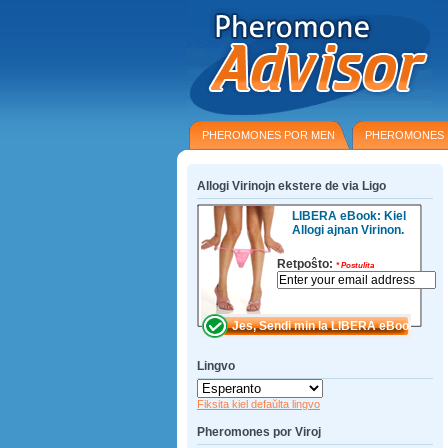
PHEROMONES POR MEN
PHEROMONES
Allogi Virinojn ekstere de via Ligo
LIBERA eBook: Kiel
Allogi ajnan Virinon.
Retpoŝto:
*
Postulita
Lingvo
Fiksita kiel defaŭlta lingvo
Pheromones por Viroj