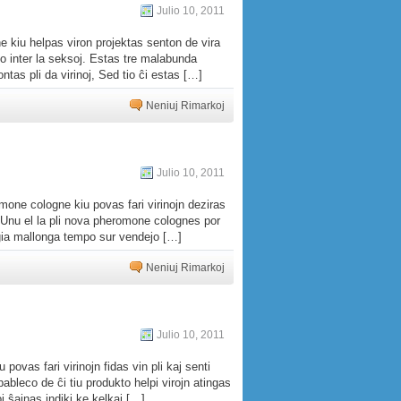
Julio 10, 2011
e kiu helpas viron projektas senton de vira
lo inter la seksoj. Estas tre malabunda
ontas pli da virinoj, Sed tio ĉi estas […]
Neniuj Rimarkoj
Julio 10, 2011
one cologne kiu povas fari virinojn deziras
j. Unu el la pli nova pheromone colognes por
n ĝia mallonga tempo sur vendejo […]
Neniuj Rimarkoj
Julio 10, 2011
vas fari virinojn fidas vin pli kaj senti
apableco de ĉi tiu produkto helpi virojn atingas
oj ŝajnas indiki ke kelkaj […]