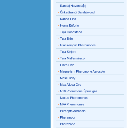
Randaj Havendaĵoj
Ĉirkaŭtranĉi Sandalwood
Randa Fido
Homa Eŭforio
Tuja Honesteco
Tuja Brilo
Glacirompilo Pheromones
Tuja Sinjoro
Tuja Malfermiteco
Likva Fido
Magnetism Pheromone Aerosolo
Masculinity
Max Alloga Oro
N10 Pheromone Ŝprucigas
Nexus Pheromones
NPA Pheromones
Percepta Aerosolo
Pheramour
Pherazone