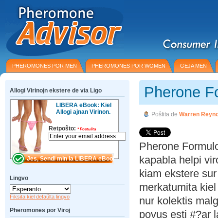
PHEROMONES POR MEN
PHEROMONES POR WOMEN
GEJA MEN
Pherone F
Allogi Virinojn ekstere de via Ligo
LIBERA eBook: Kiel
Allogi ajnan Virinon.
Poŝtita de
Warren Reyno
Retpoŝto:
*
Postulita
Pherone Formulo 
kapabla helpi viro
kiam ekstere sur
Lingvo
merkatumita kie
Fiksita kiel defaŭlta lingvo
nur kolektis malg
Pheromones por Viroj
povus esti #?ar la