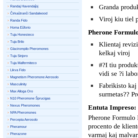
Granda produk
Randaj Havendaĵoj
Ĉirkaŭtranĉi Sandalwood
Viroj kiu tiel
Randa Fido
Homa Eŭforio
Pherone Formul
Tuja Honesteco
Tuja Brilo
Klientaj reviz
Glacirompilo Pheromones
kelkaj viroj
Tuja Sinjoro
Tuja Malfermiteco
#?I tiu produk
Likva Fido
vidi se ?i labo
Magnetism Pheromone Aerosolo
Fabrikisto kaj
Masculinity
Max Alloga Oro
surmetas?? Pr
N10 Pheromone Ŝprucigas
Nexus Pheromones
Entuta Impreso:
NPA Pheromones
Pherone Formulo 
Percepta Aerosolo
procento de klient
Pheramour
varmaj kaj malvarm
Pherazone