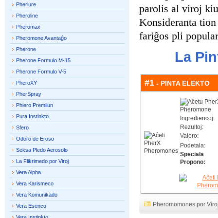
Pherlure
parolis al viroj ki
Pheroline
Konsideranta tion
Pheromax
fariĝos pli popula
Pheromone Avantaĝo
Pherone
La Pin
Pherone Formulo M-15
Pherone Formulo V-5
#1
- PINTA ELEKTO
PheroXY
PherSpray
Phiero Premiiun
Pura Instinkto
Ingrediencoj:
Rezultoj:
Sfero
Valoro:
Odoro de Eroso
Podetala:
Seksa Pledo Aerosolo
Speciala
La Flikrimedo por Viroj
Propono:
Vera Alpha
Vera Karismeco
Vera Komunikado
Pheromomones por Viro
Vera Esenco
Vera Instinkto