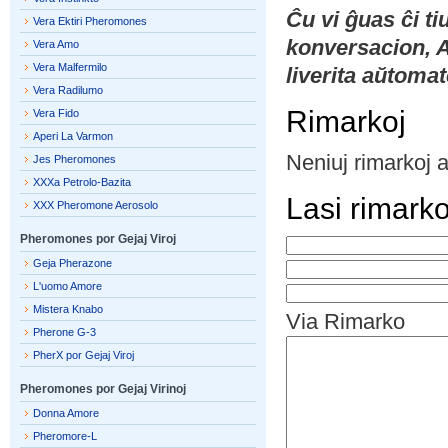
Ĉu vi ĝuas ĉi t
Vera Ektiri Pheromones
konversacion, 
Vera Amo
Vera Malfermilo
liverita aŭtomat
Vera Radilumo
Rimarkoj
Vera Fido
Aperi La Varmon
Neniuj rimarkoj 
Jes Pheromones
XXXa Petrolo-Bazita
Lasi rimark
XXX Pheromone Aerosolo
Pheromones por Gejaj Viroj
Geja Pherazone
L'uomo Amore
Mistera Knabo
Via Rimarko
Pherone G-3
PherX por Gejaj Viroj
Pheromones por Gejaj Virinoj
Donna Amore
Pheromore-L