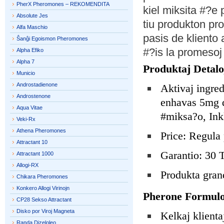
PherX Pheromones – REKOMENDITA
kiel miksita #?e 
Absolute Jes
tiu produkton pro
Alfa Maschio
pasis de kliento 
Ŝanĝi Egoismon Pheromones
#?is la promesoj f
Alpha Efiko
Alpha 7
Produktaj Detalo
Municio
Androstadienone
Aktivaj ingred
Androstenone
enhavas 5mg d
Aqua Vitae
#miksa?o, Ink
Veki-Rx
Athena Pheromones
Price: Regula
Attractant 10
Garantio: 30
Attractant 1000
Allogi-RX
Produkta gran
Chikara Pheromones
Konkero Allogi Virinojn
Pherone Formul
CP28 Sekso Attractant
Disko por Viroj Magneta
Kelkaj klienta
Randa Dizeloleo