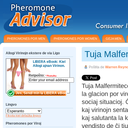
PHEROMONES POR MEN
PHEROMONES POR WOMEN
GEJA MEN
Tuja Malfe
Allogi Virinojn ekstere de via Ligo
LIBERA eBook: Kiel
Allogi ajnan Virinon.
Poŝtita de
Warren Reyno
Retpoŝto:
*
Postulita
Tuja Malfermitec
la glacion por vir
sociaj situacioj. 
Lingvo
kaj virinojn sent
Fiksita kiel defaŭlta lingvo
kaj salutanta la 
Pheromones por Viroj
vendisto de ĉi ti