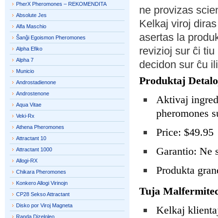
PherX Pheromones – REKOMENDITA
ne provizas scie
Absolute Jes
Kelkaj viroj dira
Alfa Maschio
asertas la produ
Ŝanĝi Egoismon Pheromones
revizioj sur ĉi ti
Alpha Efiko
Alpha 7
decidon sur ĉu il
Municio
Produktaj Detalo
Androstadienone
Androstenone
Aktivaj ingred
Aqua Vitae
pheromones su
Veki-Rx
Athena Pheromones
Price: $49.95
Attractant 10
Garantio: Ne 
Attractant 1000
Allogi-RX
Produkta gran
Chikara Pheromones
Konkero Allogi Virinojn
Tuja Malfermitec
CP28 Sekso Attractant
Disko por Viroj Magneta
Kelkaj klienta
Randa Dizeloleo