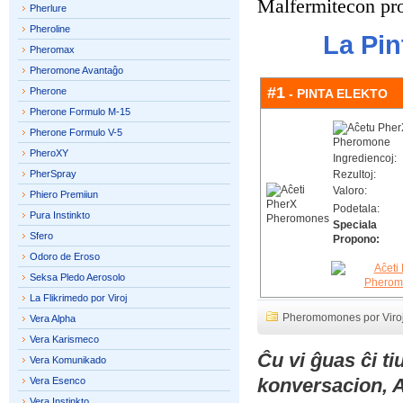
Malfermitecon pro
Pherlure
Pheroline
La Pin
Pheromax
Pheromone Avantaĝo
#1
Pherone
- PINTA ELEKTO
Pherone Formulo M-15
Pherone Formulo V-5
PheroXY
Ingrediencoj:
PherSpray
Rezultoj:
Valoro:
Phiero Premiiun
Podetala:
Pura Instinkto
Speciala
Sfero
Propono:
Odoro de Eroso
Seksa Pledo Aerosolo
La Flikrimedo por Viroj
Pheromomones por Viro
Vera Alpha
Vera Karismeco
Ĉu vi ĝuas ĉi t
Vera Komunikado
konversacion, 
Vera Esenco
Vera Instinkto