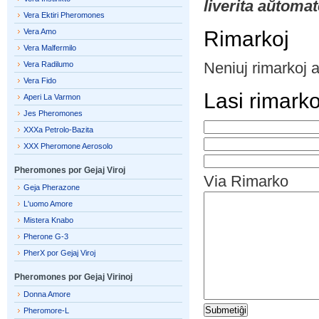
liverita aŭtomat
Vera Ektiri Pheromones
Vera Amo
Rimarkoj
Vera Malfermilo
Neniuj rimarkoj 
Vera Radilumo
Vera Fido
Lasi rimark
Aperi La Varmon
Jes Pheromones
XXXa Petrolo-Bazita
XXX Pheromone Aerosolo
Pheromones por Gejaj Viroj
Via Rimarko
Geja Pherazone
L'uomo Amore
Mistera Knabo
Pherone G-3
PherX por Gejaj Viroj
Pheromones por Gejaj Virinoj
Donna Amore
Pheromore-L