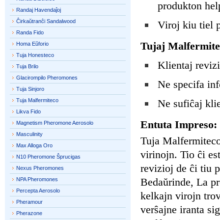
produkton helpi
Randaj Havendaĵoj
Ĉirkaŭtranĉi Sandalwood
Viroj kiu tiel
Randa Fido
Tujaj Malfermit
Homa Eŭforio
Tuja Honesteco
Klientaj reviz
Tuja Brilo
Glacirompilo Pheromones
Ne specifa in
Tuja Sinjoro
Tuja Malfermiteco
Ne sufiĉaj klie
Likva Fido
Entuta Impreso:
Magnetism Pheromone Aerosolo
Masculinity
Tuja Malfermiteco 
Max Alloga Oro
virinojn. Tio ĉi es
N10 Pheromone Ŝprucigas
revizioj de ĉi tiu
Nexus Pheromones
Bedaŭrinde, La pro
NPA Pheromones
Percepta Aerosolo
kelkajn virojn trov
Pheramour
verŝajne iranta si
Pherazone