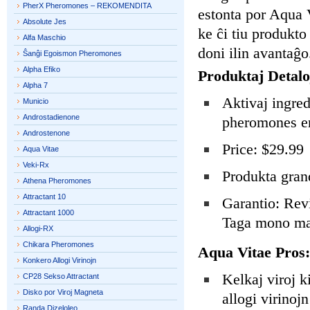
PherX Pheromones – REKOMENDITA
estonta por Aqua V
Absolute Jes
ke ĉi tiu produkto
Alfa Maschio
doni ilin avantaĝo
Ŝanĝi Egoismon Pheromones
Alpha Efiko
Produktaj Detalo
Alpha 7
Aktivaj ingred
Municio
Androstadienone
pheromones en
Androstenone
Price: $29.99
Aqua Vitae
Veki-Rx
Produkta gran
Athena Pheromones
Attractant 10
Garantio: Revi
Attractant 1000
Taga mono mal
Allogi-RX
Chikara Pheromones
Aqua Vitae Pros:
Konkero Allogi Virinojn
Kelkaj viroj k
CP28 Sekso Attractant
Disko por Viroj Magneta
allogi virinojn
Randa Dizeloleo