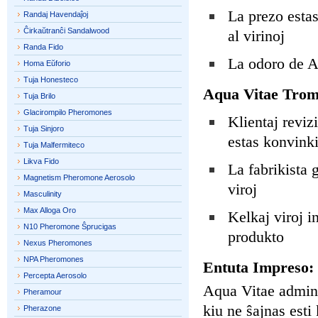
La prezo estas
Randaj Havendaĵoj
Ĉirkaŭtranĉi Sandalwood
al virinoj
Randa Fido
La odoro de Aq
Homa Eŭforio
Tuja Honesteco
Aqua Vitae Trom
Tuja Brilo
Glacirompilo Pheromones
Klientaj reviz
Tuja Sinjoro
estas konvinki
Tuja Malfermiteco
Likva Fido
La fabrikista 
Magnetism Pheromone Aerosolo
viroj
Masculinity
Max Alloga Oro
Kelkaj viroj in
N10 Pheromone Ŝprucigas
produkto
Nexus Pheromones
NPA Pheromones
Entuta Impreso:
Percepta Aerosolo
Aqua Vitae admini
Pheramour
kiu ne ŝajnas esti
Pherazone