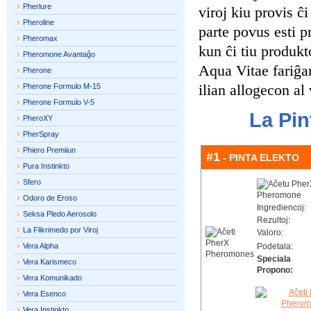
Pherlure
viroj kiu provis ĉi
Pheroline
parte povus esti pr
Pheromax
kun ĉi tiu produkt
Pheromone Avantaĝo
Aqua Vitae fariĝan
Pherone
ilian allogecon al 
Pherone Formulo M-15
Pherone Formulo V-5
La Pin
PheroXY
PherSpray
Phiero Premiiun
#1
- PINTA ELEKTO
Pura Instinkto
Sfero
Odoro de Eroso
Ingrediencoj:
Seksa Pledo Aerosolo
Rezultoj:
La Flikrimedo por Viroj
Valoro:
Vera Alpha
Podetala:
Speciala
Vera Karismeco
Propono:
Vera Komunikado
Vera Esenco
Vera Instinkto