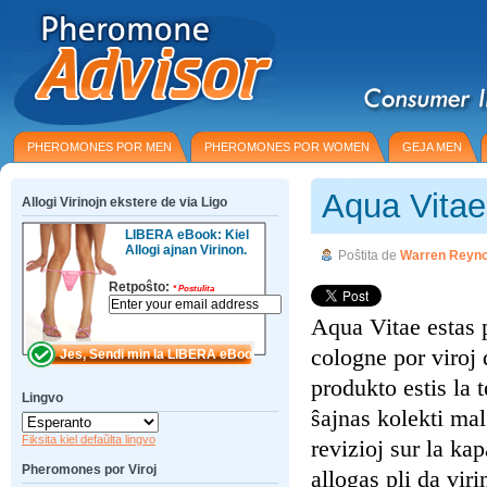
PHEROMONES POR MEN
PHEROMONES POR WOMEN
GEJA MEN
Aqua Vitae
Allogi Virinojn ekstere de via Ligo
LIBERA eBook: Kiel
Allogi ajnan Virinon.
Poŝtita de
Warren Reyno
Retpoŝto:
*
Postulita
Aqua Vitae estas
cologne por viroj 
produkto estis la
Lingvo
ŝajnas kolekti mal
Fiksita kiel defaŭlta lingvo
revizioj sur la ka
Pheromones por Viroj
allogas pli da vir