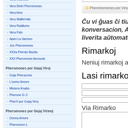
Vera Ektiri Pheromones
Pheromomones por Viro
Vera Amo
Vera Malfermilo
Ĉu vi ĝuas ĉi t
Vera Radilumo
konversacion, 
Vera Fido
liverita aŭtomat
Aperi La Varmon
Jes Pheromones
Rimarkoj
XXXa Petrolo-Bazita
XXX Pheromone Aerosolo
Neniuj rimarkoj 
Pheromones por Gejaj Viroj
Lasi rimark
Geja Pherazone
L'uomo Amore
Mistera Knabo
Pherone G-3
PherX por Gejaj Viroj
Via Rimarko
Pheromones por Gejaj Virinoj
Donna Amore
Pheromore-L