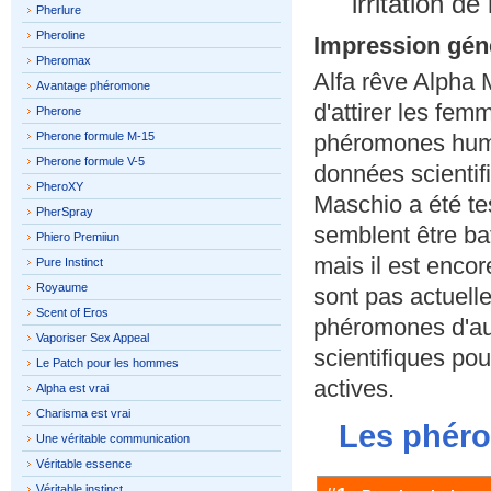
irritation de
Pherlure
Pheroline
Impression gén
Pheromax
Alfa rêve Alpha 
Avantage phéromone
d'attirer les fem
Pherone
Pherone formule M-15
phéromones huma
Pherone formule V-5
données scientif
PheroXY
Maschio a été te
PherSpray
semblent être ba
Phiero Premiiun
mais il est encor
Pure Instinct
Royaume
sont pas actuell
Scent of Eros
phéromones d'aut
Vaporiser Sex Appeal
scientifiques po
Le Patch pour les hommes
actives.
Alpha est vrai
Charisma est vrai
Les phéro
Une véritable communication
Véritable essence
Véritable instinct