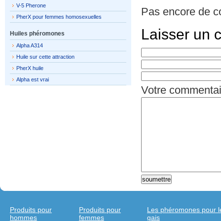
V-5 Pherone
Pas encore de c
PherX pour femmes homosexuelles
Laisser un 
Huiles phéromones
Alpha A314
Huile sur cette attraction
PherX huile
Alpha est vrai
Votre commentai
Produits pour
Produits pour
Les phéromones pour 
hommes
femmes
gais