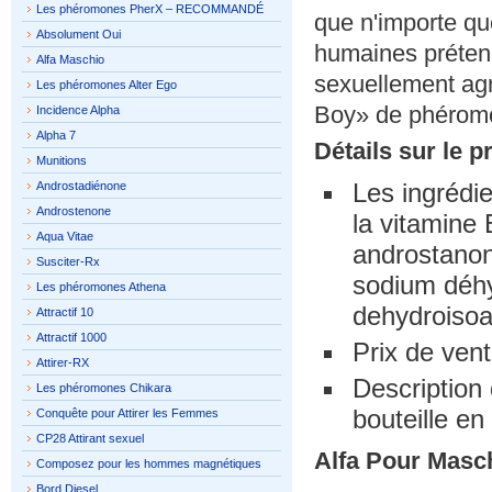
Les phéromones PherX – RECOMMANDÉ
que n'importe qu
Absolument Oui
humaines préten
Alfa Maschio
sexuellement agr
Les phéromones Alter Ego
Boy» de phérom
Incidence Alpha
Alpha 7
Détails sur le p
Munitions
Les ingrédie
Androstadiénone
Androstenone
la vitamine
Aqua Vitae
androstanon
Susciter-Rx
sodium déhy
Les phéromones Athena
dehydroisoa
Attractif 10
Attractif 1000
Prix ​​de ve
Attirer-RX
Description 
Les phéromones Chikara
bouteille en
Conquête pour Attirer les Femmes
CP28 Attirant sexuel
Alfa Pour Masc
Composez pour les hommes magnétiques
Bord Diesel