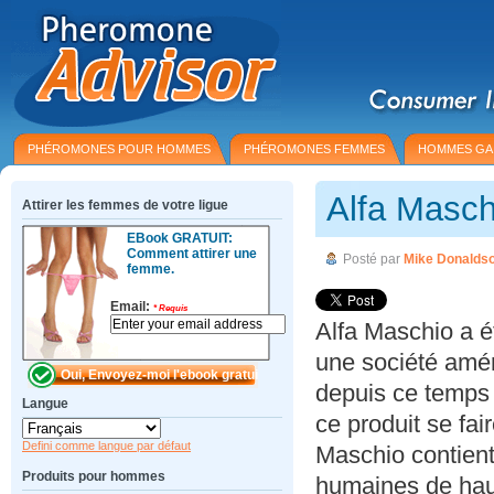
PHÉROMONES POUR HOMMES
PHÉROMONES FEMMES
HOMMES GA
Alfa Masc
Attirer les femmes de votre ligue
EBook GRATUIT:
Comment attirer une
Posté par
Mike Donalds
femme.
Email:
*
Requis
Alfa Maschio a ét
une société amér
depuis ce temps 
Langue
ce produit se fa
Defini comme langue par défaut
Maschio contient
Produits pour hommes
humaines de haut