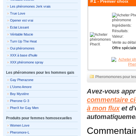
#1
- Premier choix
Les phéromones Jerk vrais
True Love
Opener est vrai
Ingrédients:
Eclat Lissant
Résultats:
Véritable fiducie
Valeur:
Turn Up The Heat
Vente au détail
Offre spéciale
Oui phéromones
XXX à base d'huile
XXX phéromone spray
Les phéromones pour les hommes gais
Pheromomones pour le
Gay Pherazone
L'Uomo Amore
Avez-vous appr
Boy Mystère
commentaire ci
Pherone G-3
à mon flux
et d'
PherX for Gay Men
automatiquement
Produits pour femmes homosexuelles
Women Love
Commentai
Pheromore-L