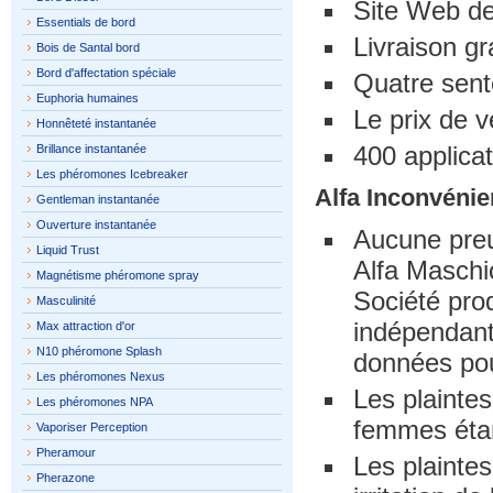
Site Web de
Essentials de bord
Livraison gr
Bois de Santal bord
Bord d'affectation spéciale
Quatre sente
Euphoria humaines
Le prix de v
Honnêteté instantanée
400 applicat
Brillance instantanée
Les phéromones Icebreaker
Alfa Inconvénie
Gentleman instantanée
Ouverture instantanée
Aucune preu
Liquid Trust
Alfa Maschi
Magnétisme phéromone spray
Société prod
Masculinité
indépendant
Max attraction d'or
N10 phéromone Splash
données pour
Les phéromones Nexus
Les plaintes
Les phéromones NPA
femmes étan
Vaporiser Perception
Pheramour
Les plaintes
Pherazone