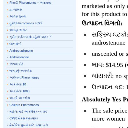
PherX Pheromones – ભલામણ
marketed as only 
હા ચોક્કસ
for this product 
આલ્ફા પુરૂષ
ઉત્પાદન વિગતો:
હુંપદ Pheromones બદલો
આલ્ફા અસર
સક્રિય ઘટકો: 
ગ્રીક વર્ણમાલાનો પહેલો અક્ષર 7
androstenone
દારૂગોળો
Androstadienone
unscented or 
Androstenone
ભાવ: $14.95 
એક્વા વીટે
જગાડવું-આરએક્ષ
બાંયધરી: no s
એથેનાને Pheromones
આકર્ષાયા 10
ઉત્પાદન કદ: 1
આકર્ષાયા 1000
Absolutely Yes P
આકર્ષે-આરએક્ષ
Chikara Pheromones
The sale price
મહિલા માટે આકર્ષિત કન્ક્વેસ્ટ
more women
CP28 સેક્સ આકર્ષાયા
મેગ્નેટિક પુરૂષો માટે ડાયલ કરો