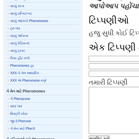
આપોઆપ પહોંચાડ
સાચું સત્વ
સાચું ઇન્સ્ટિન્ક્ટ
ટિપ્પણીઓ
સાચું આંચકો Pheromones
ટ્રુ લવ
હજુ સુધી કોઈ ટિ
સાચું ઓપનર
સાચું રેડિયન્સ
એક ટિપ્પણી 
સાચું ટ્રસ્ટ
ઉપર હીટ વળો
Pheromones હા
XXX ને તેલ આધારિત
XXX એ Pheromone સ્પ્રે
તમારી ટિપ્પણી
ગે મેન માટે Pheromones
ગે Pherazone
મદદ લવ
મિસ્ટ્રી બોય
જી-3 Pherone
ગે મેન માટે PherX