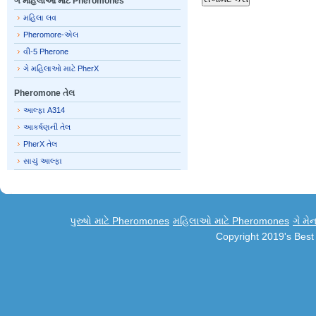
ગે મહિલાઓ માટે Pheromones
મહિલા લવ
Pheromore-એલ
વી-5 Pherone
ગે મહિલાઓ માટે PherX
Pheromone તેલ
આલ્ફા A314
આકર્ષણની તેલ
PherX તેલ
સાચું આલ્ફા
પુરુષો માટે Pheromones
મહિલાઓ માટે Pheromones
ગે મે
Copyright 2019's Bes