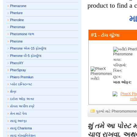
product to find a 
Pherazone
Pherlure
મ
Pheroline
Pheromax
#1
Pheromone લાભ
- ટોચ ચૂંટેલા
Pherone
Pherone એમ-15 ફોર્મ્યુલા
Pherone વી-5 ફોર્મ્યુલા
કાચા:
PheroXY
પરિણામો:
PherSpray
કિંમત:
છૂટક:
Phiero Premiiun
ખાસ ઓફર:
પ્યોર ઇન્સ્ટિન્ક્ટ
ક્ષેત્ર
ઇરોસ ઓફ અત્તર
સેક્સ અપીલ સ્પ્રે
પુરુષો માટે Pheromomone
મેન માટે પેચ
સાચું આલ્ફા
શું તમે આ પોસ્ટ 
સાચું Charisma
ચાલુ રાખવા, અથ
સાચું કોમ્યુનિકેશન