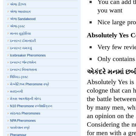
You can add th
એજ ડીઝલ
you want
એજ આવશ્યક
એજ Sandalwood
Nice large pro
એજ ટ્રસ્ટ
Absolutely Yes C
માનવ યુફોરિયા
ઇન્સ્ટન્ટ ઈમાનદારી
Very few review
ઇન્સ્ટન્ટ ચમકવું
Icebreaker Pheromones
Only contains
ઇન્સ્ટન્ટ જેન્ટલમેન
ઇન્સ્ટન્ટ નિખાલસતા
એકંદરે મનમાં છબ
લિક્વિડ ટ્રસ્ટ
Absolutely Yes is
મેગ્નેટિઝમ Pheromone સ્પ્રે
cologne that can
મરદાનગી
the battle between
મેક્સ આકર્ષણની ગોલ્ડ
by many men, whi
N10 Pheromone સ્પ્લેશસ્ક્રિન
સાંઠગાઠ Pheromones
an opinion on the
NPA Pheromones
Considering the 
પરસેપ્શન સ્પ્રે
for men with a gr
Pheramour