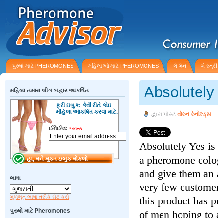
પુરુષો માટે PHEROMONES
મહિલાઓ માટે PHEROMONES
ગે મેન
ગે સ્ત્
Absolutely
મહિલા તમારા લીગ બહાર આકર્ષિત
ફ્રી ઇબુક: કેવી રીતે કોઇ
મહિલા આકર્ષિત કરવા માટે.
દ્વારા પોસ્ટ
વોરન રેનોલ્ડ્સ
ઈમેઈલ:
*
જરૂરી
Absolutely Yes is
a pheromone colo
and give them an 
ભાષા
very few customer
મૂળભૂત ભાષા તરીકે સેટ કરો
this product has 
પુરુષો માટે Pheromones
of men hoping to 