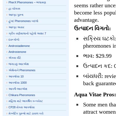
PherX Pheromones – ભલામણ
seems rather uncer
હા ચોક્કસ
become less popul
આલ્ફા પુરૂષ
advantage.
હુંપદ Pheromones બદલો
ઉત્પાદન વિગતો:
આલ્ફા અસર
ગ્રીક વર્ણમાલાનો પહેલો અક્ષર 7
સક્રિય ઘટકો: 
દારૂગોળો
pheromones in
Androstadienone
Androstenone
ભાવ: $29.99
એક્વા વીટે
જગાડવું-આરએક્ષ
ઉત્પાદન કદ: 0
એથેનાને Pheromones
બાંયધરી: revi
આકર્ષાયા 10
back guarantee
આકર્ષાયા 1000
આકર્ષે-આરએક્ષ
Aqua Vitae Pros:
Chikara Pheromones
મહિલા માટે આકર્ષિત કન્ક્વેસ્ટ
Some men that 
CP28 સેક્સ આકર્ષાયા
attract women
મેગ્નેટિક પુરૂષો માટે ડાયલ કરો