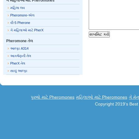
ગે મહિલાઓ માટે Pheromones
મહિલા લવ
Pheromore-એલ
વી-5 Pherone
ગે મહિલાઓ માટે PherX
Pheromone તેલ
આલ્ફા A314
આકર્ષણની તેલ
PherX તેલ
સાચું આલ્ફા
પુરુષો માટે Pheromones
મહિલાઓ માટે Pheromones
ગે મે
Copyright 2019's Bes