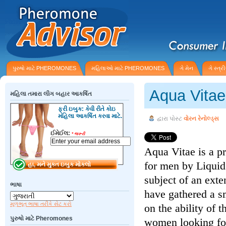
પુરુષો માટે PHEROMONES
મહિલાઓ માટે PHEROMONES
ગે મેન
ગે સ્ત્
Aqua Vita
મહિલા તમારા લીગ બહાર આકર્ષિત
ફ્રી ઇબુક: કેવી રીતે કોઇ
મહિલા આકર્ષિત કરવા માટે.
દ્વારા પોસ્ટ
વોરન રેનોલ્ડ્સ
ઈમેઈલ:
*
જરૂરી
Aqua Vitae is a p
for men by Liquid
subject of an ext
ભાષા
have gathered a s
મૂળભૂત ભાષા તરીકે સેટ કરો
on the ability of 
પુરુષો માટે Pheromones
women looking for