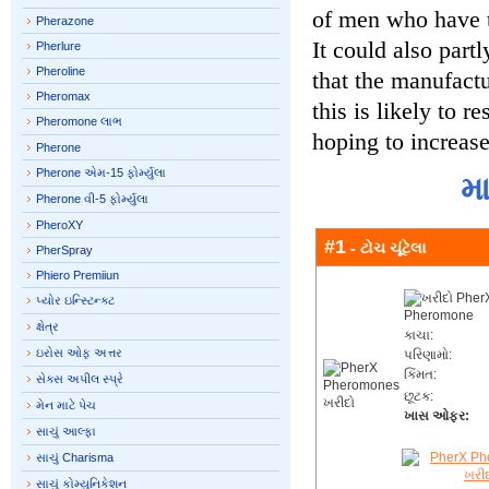
of men who have tr
Pherazone
It could also part
Pherlure
Pheroline
that the manufactu
Pheromax
this is likely to 
Pheromone લાભ
hoping to increase
Pherone
Pherone એમ-15 ફોર્મ્યુલા
મ
Pherone વી-5 ફોર્મ્યુલા
PheroXY
#1
- ટોચ ચૂંટેલા
PherSpray
Phiero Premiiun
પ્યોર ઇન્સ્ટિન્ક્ટ
ક્ષેત્ર
કાચા:
ઇરોસ ઓફ અત્તર
પરિણામો:
કિંમત:
સેક્સ અપીલ સ્પ્રે
છૂટક:
મેન માટે પેચ
ખાસ ઓફર:
સાચું આલ્ફા
સાચું Charisma
સાચું કોમ્યુનિકેશન