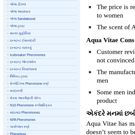
એજ ડીઝલ
The price is r
એજ આવશ્યક
to women
એજ Sandalwood
The scent of 
એજ ટ્રસ્ટ
માનવ યુફોરિયા
Aqua Vitae Cons
ઇન્સ્ટન્ટ ઈમાનદારી
ઇન્સ્ટન્ટ ચમકવું
Customer revie
Icebreaker Pheromones
not convinced
ઇન્સ્ટન્ટ જેન્ટલમેન
ઇન્સ્ટન્ટ નિખાલસતા
The manufactu
લિક્વિડ ટ્રસ્ટ
men
મેગ્નેટિઝમ Pheromone સ્પ્રે
Some men indi
મરદાનગી
મેક્સ આકર્ષણની ગોલ્ડ
product
N10 Pheromone સ્પ્લેશસ્ક્રિન
એકંદરે મનમાં છબ
સાંઠગાઠ Pheromones
NPA Pheromones
Aqua Vitae has ma
પરસેપ્શન સ્પ્રે
doesn’t seem to be
Pheramour