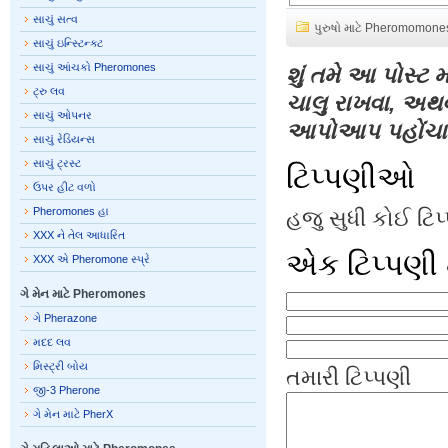
સાચું સત્વ
પુરુષો માટે Pheromomone
સાચું ઇન્સ્ટિન્ક્ટ
સાચું આંચકો Pheromones
શું તમે આ પોસ્ટ 
ટ્રુ લવ
ચાલુ રાખવા, અથ
સાચું ઓપનર
આપોઆપ પહોંચાડ
સાચું રેડિયન્સ
સાચું ટ્રસ્ટ
ટિપ્પણીઓ
ઉપર હીટ વળો
Pheromones હા
હજુ સુધી કોઈ ટિ
XXX ને તેલ આધારિત
એક ટિપ્પણી 
XXX એ Pheromone સ્પ્રે
ગે મેન માટે Pheromones
ગે Pherazone
મદદ લવ
મિસ્ટ્રી બોય
તમારી ટિપ્પણી
જી-3 Pherone
ગે મેન માટે PherX