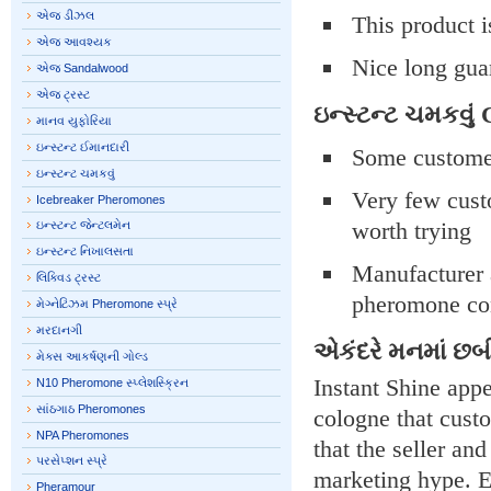
એજ ડીઝલ
This product i
એજ આવશ્યક
Nice long gua
એજ Sandalwood
એજ ટ્રસ્ટ
ઇન્સ્ટન્ટ ચમકવું
માનવ યુફોરિયા
ઇન્સ્ટન્ટ ઈમાનદારી
Some customers
ઇન્સ્ટન્ટ ચમકવું
Very few custo
Icebreaker Pheromones
worth trying
ઇન્સ્ટન્ટ જેન્ટલમેન
ઇન્સ્ટન્ટ નિખાલસતા
Manufacturer a
લિક્વિડ ટ્રસ્ટ
pheromone con
મેગ્નેટિઝમ Pheromone સ્પ્રે
મરદાનગી
એકંદરે મનમાં છબ
મેક્સ આકર્ષણની ગોલ્ડ
Instant Shine app
N10 Pheromone સ્પ્લેશસ્ક્રિન
સાંઠગાઠ Pheromones
cologne that custo
NPA Pheromones
that the seller an
પરસેપ્શન સ્પ્રે
marketing hype. Ei
Pheramour