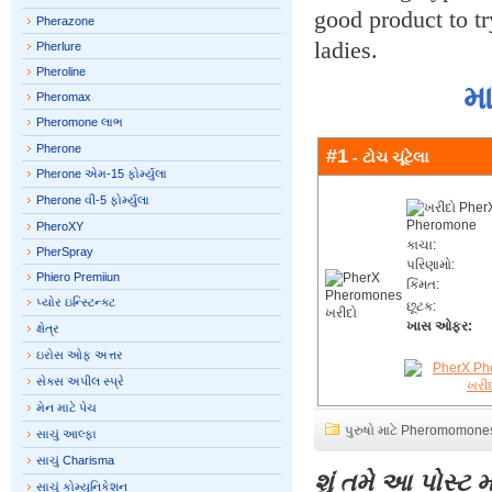
good product to tr
Pherazone
ladies.
Pherlure
Pheroline
મ
Pheromax
Pheromone લાભ
Pherone
#1
- ટોચ ચૂંટેલા
Pherone એમ-15 ફોર્મ્યુલા
Pherone વી-5 ફોર્મ્યુલા
PheroXY
કાચા:
PherSpray
પરિણામો:
Phiero Premiiun
કિંમત:
પ્યોર ઇન્સ્ટિન્ક્ટ
છૂટક:
ખાસ ઓફર:
ક્ષેત્ર
ઇરોસ ઓફ અત્તર
સેક્સ અપીલ સ્પ્રે
મેન માટે પેચ
પુરુષો માટે Pheromomone
સાચું આલ્ફા
સાચું Charisma
શું તમે આ પોસ્ટ 
સાચું કોમ્યુનિકેશન