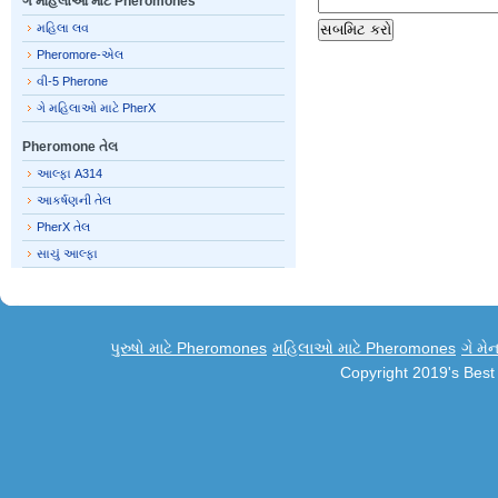
ગે મહિલાઓ માટે Pheromones
મહિલા લવ
Pheromore-એલ
વી-5 Pherone
ગે મહિલાઓ માટે PherX
Pheromone તેલ
આલ્ફા A314
આકર્ષણની તેલ
PherX તેલ
સાચું આલ્ફા
પુરુષો માટે Pheromones
મહિલાઓ માટે Pheromones
ગે મે
Copyright 2019's Bes