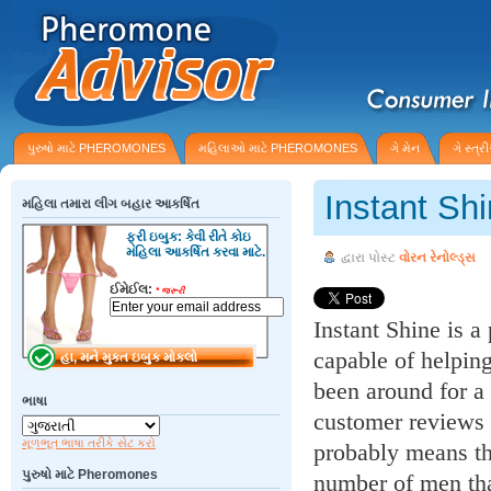
પુરુષો માટે PHEROMONES
મહિલાઓ માટે PHEROMONES
ગે મેન
ગે સ્ત્
Instant Sh
મહિલા તમારા લીગ બહાર આકર્ષિત
ફ્રી ઇબુક: કેવી રીતે કોઇ
મહિલા આકર્ષિત કરવા માટે.
દ્વારા પોસ્ટ
વોરન રેનોલ્ડ્સ
ઈમેઈલ:
*
જરૂરી
Instant Shine is 
capable of helpin
been around for a 
ભાષા
customer reviews o
મૂળભૂત ભાષા તરીકે સેટ કરો
probably means th
પુરુષો માટે Pheromones
number of men tha