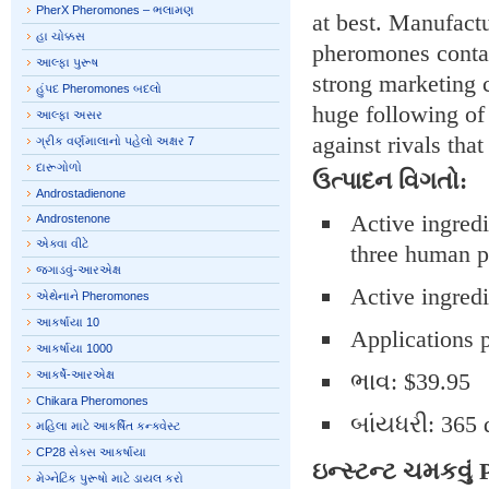
PherX Pheromones – ભલામણ
at best. Manufactu
હા ચોક્કસ
pheromones contain
આલ્ફા પુરૂષ
strong marketing c
હુંપદ Pheromones બદલો
huge following of
આલ્ફા અસર
against rivals tha
ગ્રીક વર્ણમાલાનો પહેલો અક્ષર 7
દારૂગોળો
ઉત્પાદન વિગતો:
Androstadienone
Active ingred
Androstenone
એક્વા વીટે
three human p
જગાડવું-આરએક્ષ
Active ingredi
એથેનાને Pheromones
આકર્ષાયા 10
Applications p
આકર્ષાયા 1000
આકર્ષે-આરએક્ષ
ભાવ: $39.95
Chikara Pheromones
બાંયધરી: 365
મહિલા માટે આકર્ષિત કન્ક્વેસ્ટ
CP28 સેક્સ આકર્ષાયા
ઇન્સ્ટન્ટ ચમકવું
મેગ્નેટિક પુરૂષો માટે ડાયલ કરો