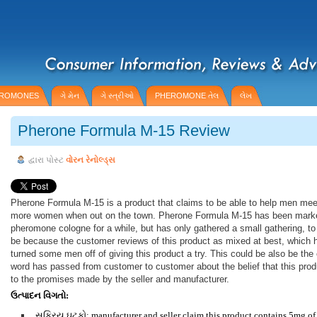
HEROMONES
ગે મેન
ગે સ્ત્રીઓ
PHEROMONE તેલ
લેખ
Pherone Formula M-15 Review
દ્વારા પોસ્ટ
વોરન રેનોલ્ડ્સ
Pherone Formula M-15 is a product that claims to be able to help men mee
more women when out on the town. Pherone Formula M-15 has been mark
pheromone cologne for a while, but has only gathered a small gathering, to
be because the customer reviews of this product as mixed at best, which 
turned some men off of giving this product a try. This could be also be th
word has passed from customer to customer about the belief that this produ
to the promises made by the seller and manufacturer.
ઉત્પાદન વિગતો:
સક્રિય ઘટકો: manufacturer and seller claim this product contains 5mg of