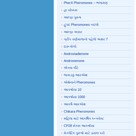
PherX Pheromones – ભલામણ
હા ચોક્કસ
આલ્ફા પુરૂષ
હુંપદ Pheromones બદલો
આલ્ફા અસર
ગ્રીક વર્ણમાલાનો પહેલો અક્ષર 7
દારૂગોળો
Androstadienone
Androstenone
એક્વા વીટે
જગાડવું-આરએક્ષ
એથેનાને Pheromones
આકર્ષાયા 10
આકર્ષાયા 1000
આકર્ષે-આરએક્ષ
Chikara Pheromones
મહિલા માટે આકર્ષિત કન્ક્વેસ્ટ
CP28 સેક્સ આકર્ષાયા
મેગ્નેટિક પુરૂષો માટે ડાયલ કરો