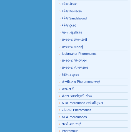
એજ ડીઝલ
એજ આવશ્યક
એજ Sandalwood
એજ ટ્રસ્ટ
માનવ યુફોરિયા
ઇન્સ્ટન્ટ ઈમાનદારી
ઇન્સ્ટન્ટ ચમકવું
Icebreaker Pheromones
ઇન્સ્ટન્ટ જેન્ટલમેન
ઇન્સ્ટન્ટ નિખાલસતા
લિક્વિડ ટ્રસ્ટ
મેગ્નેટિઝમ Pheromone સ્પ્રે
મરદાનગી
મેક્સ આકર્ષણની ગોલ્ડ
N10 Pheromone સ્પ્લેશસ્ક્રિન
સાંઠગાઠ Pheromones
NPA Pheromones
પરસેપ્શન સ્પ્રે
Pheramour