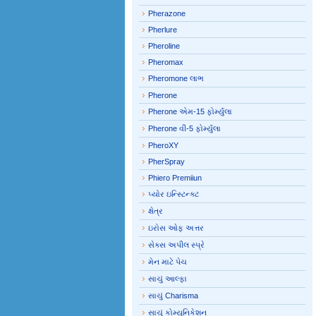
Pherazone
Pherlure
Pheroline
Pheromax
Pheromone લાભ
Pherone
Pherone એમ-15 ફોર્મ્યુલા
Pherone વી-5 ફોર્મ્યુલા
PheroXY
PherSpray
Phiero Premiiun
પ્યોર ઇન્સ્ટિન્ક્ટ
ક્ષેત્ર
ઇરોસ ઓફ અત્તર
સેક્સ અપીલ સ્પ્રે
મેન માટે પેચ
સાચું આલ્ફા
સાચું Charisma
સાચું કોમ્યુનિકેશન