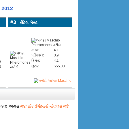
s 2012
#3
- રીટેલ બેસ્ટ
કાચા:
4.1
પરિણામો:
3.9
કિંમત:
4.1
5
છૂટક:
$55.00
5
રાખવા, અથવા
મારા ફીડ ઉમેદવારી નોંધાવવા માટે