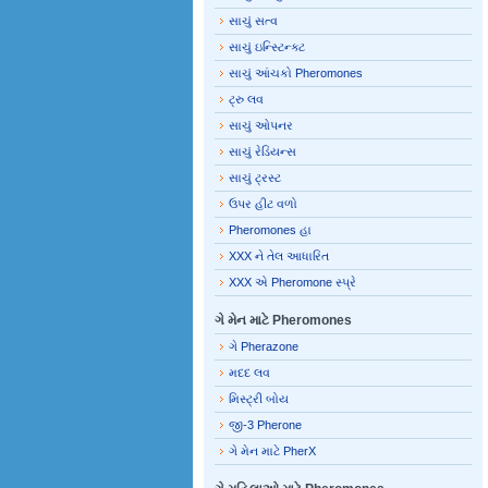
સાચું સત્વ
સાચું ઇન્સ્ટિન્ક્ટ
સાચું આંચકો Pheromones
ટ્રુ લવ
સાચું ઓપનર
સાચું રેડિયન્સ
સાચું ટ્રસ્ટ
ઉપર હીટ વળો
Pheromones હા
XXX ને તેલ આધારિત
XXX એ Pheromone સ્પ્રે
ગે મેન માટે Pheromones
ગે Pherazone
મદદ લવ
મિસ્ટ્રી બોય
જી-3 Pherone
ગે મેન માટે PherX