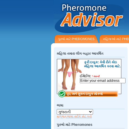
પુરુષો માટે PHEROMONES
મહિલાઓ માટે P
મહિલા તમારા લીગ બહાર આકર્ષિત
ફ્રી ઇબુક: કેવી રીતે કોઇ
મહિલા આકર્ષિત કરવા માટે.
ઈમેઈલ:
*
જરૂરી
ભાષા
મૂળભૂત ભાષા તરીકે સેટ કરો
પુરુષો માટે Pheromones