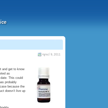
જુલાઈ 9, 2011
t and get to know
eted as
 date. This could
has probably
e case because the
ct doesn’t live up
 highly