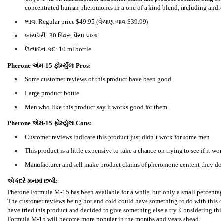
concentrated human pheromones in a one of a kind blend, including and
ભાવ: Regular price $49.95 (વેચાણ ભાવ $39.99)
બાંયધરી: 30 દિવસ પૈસા પાછા
ઉત્પાદન કદ: 10 ml bottle
Pherone એમ-15 ફોર્મ્યુલા
Pros:
Some customer reviews of this product have been good
Large product bottle
Men who like this product say it works good for them
Pherone એમ-15 ફોર્મ્યુલા
Cons:
Customer reviews indicate this product just didn’t work for some men
This product is a little expensive to take a chance on trying to see if it wo
Manufacturer and sell make product claims of pheromone content they don
એકંદરે મનમાં છબી:
Pherone Formula M-15 has been available for a while, but only a small percentag
The customer reviews being hot and cold could have something to do with this or
have tried this product and decided to give something else a try. Considering thi
Formula M-15 will become more popular in the months and years ahead.