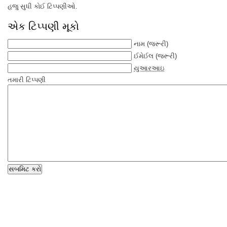
હજુ સુધી કોઈ ટિપ્પણીઓ.
એક ટિપ્પણી મૂકો
નામ
(જરૂરી)
ઈમેઈલ
(જરૂરી)
યુઆરઆઇ
તમારી ટિપ્પણી