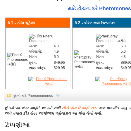
માટે ટોચના દરે Pheromone
#1
#2
- ટોચ ચૂંટેલા
- બેસ્ટ નવા ઉત્પાદન
કાચા:
4.8
કાચા:
5.0
પરિણામો:
4.9
પરિણામો:
5.0
કિંમત:
5.0
કિંમત:
4.8
છૂટક:
$49.95
છૂટક:
$89.9
ખાસ ઓફર:
$29.95
ખાસ ઓફર:
$49.9
પુરુષો માટે Pheromomones
શું તમે આ પોસ્ટ માણી? શા માટે નથી
નીચે એક ટિપ્પણી રજા
અને વાતચીત ચાલુ 
અને તમારા ફીડ રીડર આપોઆપ પહોંચાડાય આ જેવા લેખો મળી.
ટિપ્પણીઓ