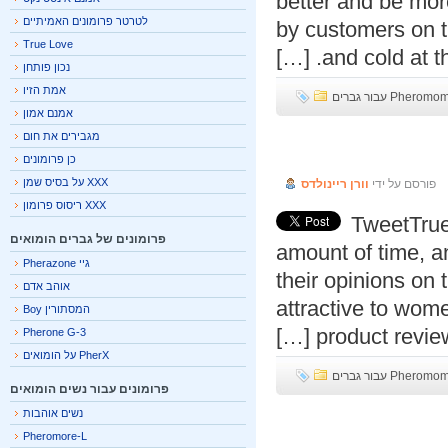
better and be mo
לטרטר פרומונים האמיתיים
by customers on t
True Love
and cold at thi
נכון פותחן
אמת הזיו
P עבור גברים
אמנם אמון
מגבירים את חום
True Chari
כן פרומונים
XXX על בסיס שמן
פורסם על ידי
וורן ריינולדס
XXX ריסוס פרומון
TweetTru
פרומונים של גברים הומואים
amount of time, 
גיי Pherazone
their opinions on
אוהב אדם
attractive to wo
המסתורין Boy
product revie
Pherone G-3
PherX על הומואים
P עבור גברים
פרומונים עבור נשים הומואים
נשים אוהבות
True Commu
Pheromore-L