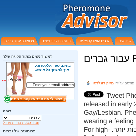
גייז נשים
גברים הומוסקסואלים
פרומונים עבור נשים
פרומונים עבור גברים
למשוך נשים מתוך הליגה שלך
בחינם ספר אלקטרוני:
P סקירה
איך למשוך כל אישה.
דוא"ל:
*
דרוש
ורסם על ידי
מייק דונלדסון
Tweet Ph
released in ear
Gay/Lesbian. Phe
שפה
wearing a feelin
הגדר כשפת ברירת מחדל
For high-
פרומונים של גברים