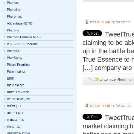
Pherlure
True Essen
Pheroline
Pheromax
פורסם על ידי
וורן ריינולדס
פרומון Advantage
Pherone
TweetTru
Pherone Formula M-15
claiming to be 
Pherone פורמולה V-5
up in the battle 
PheroXY
True Essence to
PherSpray
Phiero Premiiun
company are v
Pure Instinct
תחום
P עבור גברים
ריח של ארוס
True Radia
סקס אפיל ריסוס
תיקון עבור גברים
פורסם על ידי
וורן ריינולדס
נכון אלפא
נכון כריזמה
TweetTru
נכון תקשורת
market claiming 
נכון מהות
אמנם אינסטינקט