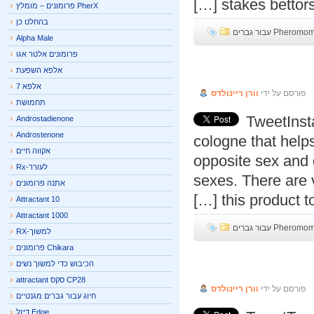
[…]
stakes betto
PherX פרומונים – מומלץ
בהחלט כן
P עבור גברים
Alpha Male
פרומונים אלטר אגו
Instant Ge
אלפא השפעת
אלפא 7
פורסם על ידי
וורן ריינולדס
תחמושת
TweetIns
Androstadienone
Androstenone
cologne that hel
אקווה חיים
opposite sex and
לעורר-Rx
sexes. There are
אתנה פרומונים
this product 
Attractant 10
Attractant 1000
P עבור גברים
למשוך-RX
Chikara פרומונים
True Trust 
הכיבוש כדי למשוך נשים
CP28 סקס attractant
פורסם על ידי
וורן ריינולדס
חיוג עבור גברים מגנטיים
Edge דיזל