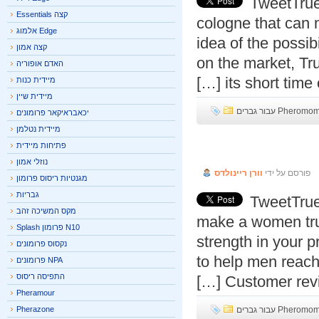
TweetTru
קצה Essentials
cologne that can
Edge אלמוג
idea of the poss
קצה אמון
on the market, T
האדם אופוריה
its short time 
מיידית כנות
מיידית שיין
P עבור גברים
יכאבראיקאר פרומונים
מיידית נטלמן
True Love 
פתיחות מיידית
נוזלי אמון
פורסם על ידי
וורן ריינולדס
מגנטיות ריסוס פרומון
גבריות
TweetTru
מקס המשיכה זהב
make a women tr
N10 פרומון Splash
strength in your 
נקסוס פרומונים
to help men reac
NPA פרומונים
התפיסה ריסוס
Customer revi
Pheramour
P עבור גברים
Pherazone