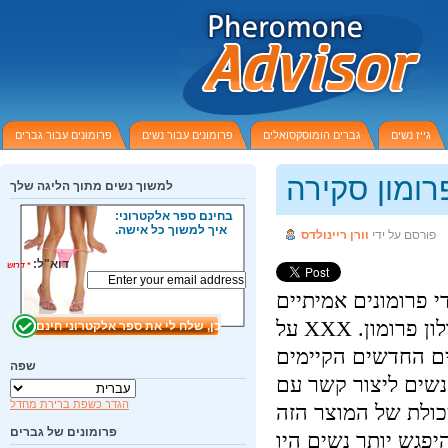
גייז נשים
גברים הומוסקסואלים
פרומונים עבור נשים
פרומונים עבור גברים
למשוך נשים מתוך הליגה שלך
בחינם ספר אלקטרוני:
איך למשוך כל אישה.
פורסם על ידי
וורן ריינולדס
דוא"ל:
*
דרוש
ידי פרומונים אמיתיים
כמו בושם כי תימשך יותר מ ספריי על מי קולון פרומון. XXX על
ם החדשים הקיימים
שפה
שים ליצור קשר עם
הגדר כשפת ברירת מחדל
ולת של המוצר הזה
פרומונים של גברים
פגש יותר נשים היו