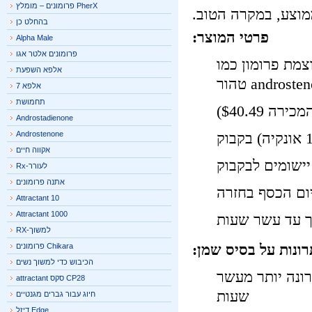
PherX פרומונים – מומלץ
צע, במקרה הטוב.
בהחלט כן
פרטי המוצר:
Alpha Male
פרומונים אלטר אגו
מת פרומון כמו
אלפא השפעת
אלפא 7
תחמושת
Androstadienone
Androstenone
אקווה חיים
לעורר-Rx
אתנה פרומונים
Attractant 10
Attractant 1000
 עד עשר שעות
למשוך-RX
נות על בסיס שמן:
Chikara פרומונים
הכיבוש כדי למשוך נשים
נה יותר מעשר
CP28 סקס attractant
שעות
חיוג עבור גברים מגנטיים
Edge דיזל