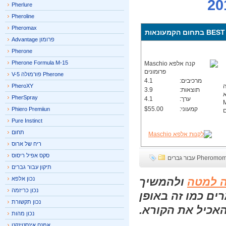
Pherlure
Pheroline
Pheromax
פרומון Advantage
Pherone
Pherone Formula M-15
Pherone פורמולה V-5
מרכיבים:
4.1
PheroXY
תוצאות:
3.9
PherSpray
ערך:
4.1
קמעוני:
$55.00
Phiero Premiiun
Pure Instinct
תחום
ריח של ארוס
סקס אפיל ריסוס
P עבור גברים
תיקון עבור גברים
 למטה
ולהמשיך
נכון אלפא
נכון כריזמה
ם כמו זה באופן
נכון תקשורת
אכיל את הקורא.
נכון מהות
אמנם אינסטינקט