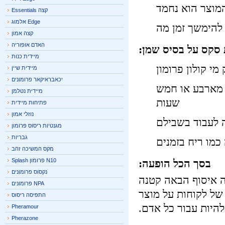
וצר הוא נחמד
קצה Essentials
Edge אלמוג
להימשך זמן מה
קצה אמון
האדם אופוריה
סקס על בסיס שמן:
מיידית כנות
 קולון פרומון
מיידית שיין
יכאבראיקאר פרומונים
מארבע או חמש
מיידית נטלמן
שעות
פתיחות מיידית
נוזלי אמון
לעבוד בשבילם
מגנטיות ריסוס פרומון
גבריות
מו ריח בזמנים
מקס המשיכה זהב
בסך הכל הופעה:
N10 פרומון Splash
נקסוס פרומונים
ה איסוף הבאה קטנה
NPA פרומונים
ל לקוחות על מוצר
התפיסה ריסוס
יות עבור כל אדם.
Pheramour
Pherazone