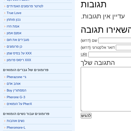
תגובות
לטרטר פרומונים האמיתיים
True Love
עדיין אין תגובות.
נכון פותחן
אמת הזיו
אירו תגובה
אמנם אמון
מגבירים את חום
שם
(דרוש)
כן פרומונים
דואר אלקטרוני
(דרוש)
XXX על בסיס שמן
URI
XXX ריסוס פרומון
התגובה שלך
פרומונים של גברים הומואים
גיי Pherazone
אוהב אדם
המסתורין Boy
Pherone G-3
PherX על הומואים
פרומונים עבור נשים הומואים
נשים אוהבות
Pheromore-L