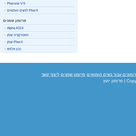
Pherone V-5
PherX לנשים הומואים
פרומון שמנים
Alpha A314
האטרקציה שמן
PherX שמן
נכון אלפא
מונים עבור נשים הומואים
פרומון שמנים
ליצור קשר
Cop
| פרומון יועץ