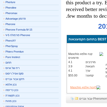
this product a try
Pherlure
Pheroline
received better re
Pheromax
few months to dec
פרומון Advantage
Pherone
Pherone Formula M-15
Pherone פורמולה V-5
PheroXY
PherSpray
Phiero Premiiun
Pure Instinct
מרכיבים:
4.1
תחום
תוצאות:
3.9
ריח של ארוס
ערך:
4.1
סקס אפיל ריסוס
קמעוני:
$55.00
תיקון עבור גברים
נכון אלפא
נכון כריזמה
נכון תקשורת
P עבור גברים
נכון מהות
אמנם אינסטינקט