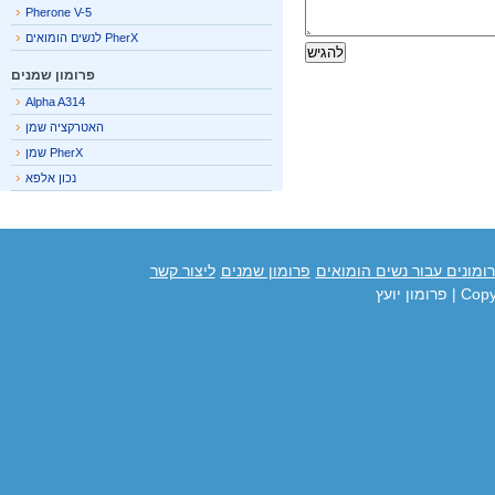
Pherone V-5
PherX לנשים הומואים
פרומון שמנים
Alpha A314
האטרקציה שמן
PherX שמן
נכון אלפא
מונים עבור נשים הומואים
פרומון שמנים
ליצור קשר
Cop
| פרומון יועץ