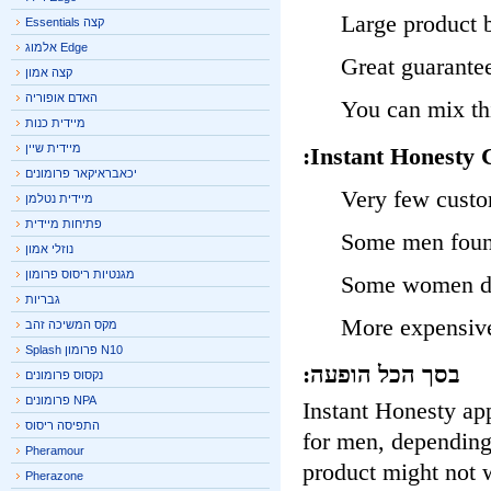
Large product 
קצה Essentials
Edge אלמוג
Great guarant
קצה אמון
האדם אופוריה
You can mix t
מיידית כנות
מיידית שיין
Instant Honesty
יכאבראיקאר פרומונים
Very few cust
מיידית נטלמן
פתיחות מיידית
Some men foun
נוזלי אמון
מגנטיות ריסוס פרומון
Some women do
גבריות
More expensiv
מקס המשיכה זהב
N10 פרומון Splash
בסך הכל הופעה:
נקסוס פרומונים
NPA פרומונים
Instant Honesty a
התפיסה ריסוס
for men, dependin
Pheramour
product might not
Pherazone