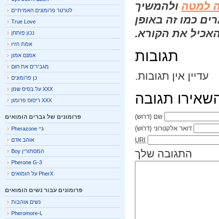
 למטה
ולהמשיך
לטרטר פרומונים האמיתיים
ם כמו זה באופן
True Love
אכיל את הקורא.
נכון פותחן
אמת הזיו
תגובות
אמנם אמון
מגבירים את חום
עדיין אין תגובות.
כן פרומונים
XXX על בסיס שמן
אירו תגובה
XXX ריסוס פרומון
שם
(דרוש)
פרומונים של גברים הומואים
דואר אלקטרוני
(דרוש)
גיי Pherazone
URI
אוהב אדם
התגובה שלך
המסתורין Boy
Pherone G-3
PherX על הומואים
פרומונים עבור נשים הומואים
נשים אוהבות
Pheromore-L