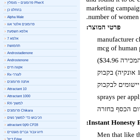
PherX פרומונים – מומלץ
marketing campaig
בהחלט כן
number of women t
Alpha Male
פרומונים אלטר אגו
פרטי המוצר:
אלפא השפעת
manufacturer claims
אלפא 7
תחמושת
mcg of human
Androstadienone
Androstenone
אקווה חיים
לעורר-Rx
אתנה פרומונים
Attractant 10
Attractant 1000
למשוך-RX
Chikara פרומונים
הכיבוש כדי למשוך נשים
Instant Honesty 
CP28 סקס attractant
חיוג עבור גברים מגנטיים
Men that like 
Edge דיזל