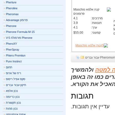
Pherlure
Pheroline
Pheromax
מרכיבים:
4.1
פרומון Advantage
תוצאות:
3.9
Pherone
ערך:
4.1
Pherone Formula M-15
קמעוני:
$55.00
Pherone פורמולה V-5
PheroXY
PherSpray
Phiero Premiiun
P עבור גברים
Pure Instinct
תחום
 למטה
ולהמשיך
ריח של ארוס
ם כמו זה באופן
סקס אפיל ריסוס
אכיל את הקורא.
תיקון עבור גברים
נכון אלפא
תגובות
נכון כריזמה
נכון תקשורת
עדיין אין תגובות.
נכון מהות
אמנם אינסטינקט