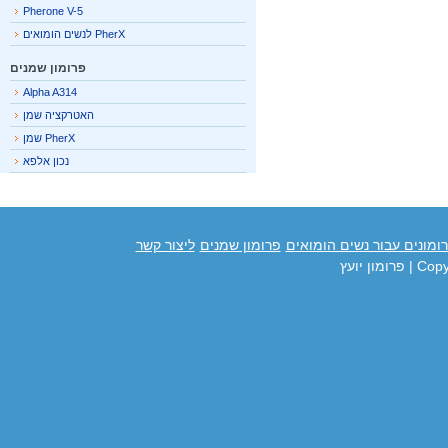
Pherone V-5
PherX לנשים הומואים
פרומון שמנים
Alpha A314
האטרקציה שמן
PherX שמן
נכון אלפא
מונים עבור נשים הומואים
פרומון שמנים
ליצור קשר
Cop
| פרומון יועץ