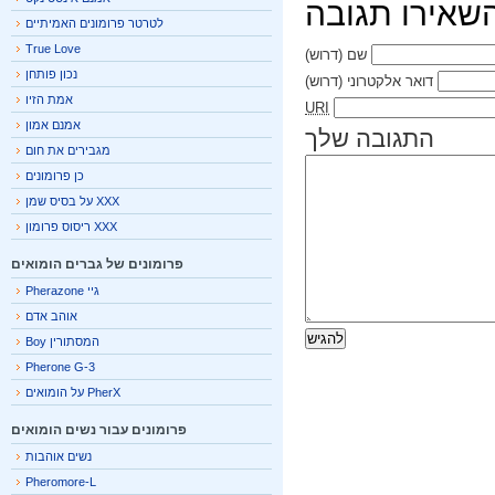
אירו תגובה
לטרטר פרומונים האמיתיים
True Love
שם
(דרוש)
נכון פותחן
דואר אלקטרוני
(דרוש)
אמת הזיו
URI
אמנם אמון
התגובה שלך
מגבירים את חום
כן פרומונים
XXX על בסיס שמן
XXX ריסוס פרומון
פרומונים של גברים הומואים
גיי Pherazone
אוהב אדם
המסתורין Boy
Pherone G-3
PherX על הומואים
פרומונים עבור נשים הומואים
נשים אוהבות
Pheromore-L