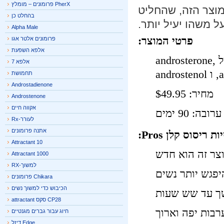
PherX פרומונים – מומלץ
וצר הזה, שהחליט
בהחלט כן
 משהו יעיל יותר.
Alpha Male
פרטי המוצר:
פרומונים אלטר אגו
אלפא השפעת
רכיבים לא פעילים: היצרן טוען כי מוצר זה מכיל androsterone,
אלפא 7
תחמושת
Androstadienone
מחיר: $49.95
Androstenone
אקווה חיים
ובה: 90 ימים
לעורר-Rx
אתנה פרומונים
ת ריסוס קלן
Pros:
Attractant 10
ר זה הוא חדש
Attractant 1000
למשוך-RX
פגש יותר נשים
Chikara פרומונים
הכיבוש כדי למשוך נשים
 עד שש שעות
CP28 סקס attractant
בות יפה וארוך
חיוג עבור גברים מגנטיים
Edge דיזל