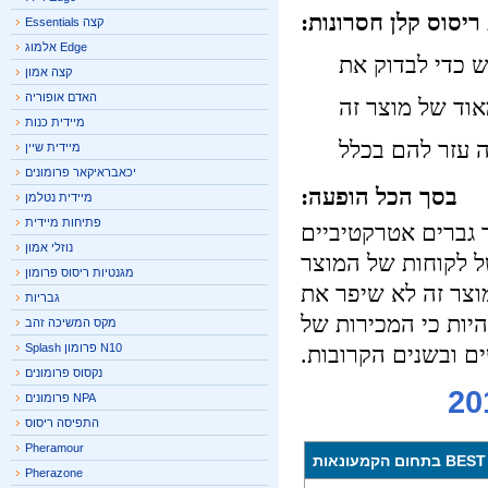
ריסוס קלן
חסרונות:
קצה Essentials
Edge אלמוג
 כדי לבדוק את
קצה אמון
האדם אופוריה
וד של מוצר זה
מיידית כנות
עזר להם בכלל
מיידית שיין
יכאבראיקאר פרומונים
בסך הכל הופעה:
מיידית נטלמן
פתיחות מיידית
גברים אטרקטיביים
נוזלי אמון
ל לקוחות של המוצר
מגנטיות ריסוס פרומון
צר זה לא שיפר את
גבריות
ות כי המכירות של
מקס המשיכה זהב
ם ובשנים הקרובות.
N10 פרומון Splash
נקסוס פרומונים
NPA פרומונים
התפיסה ריסוס
Pheramour
Pherazone