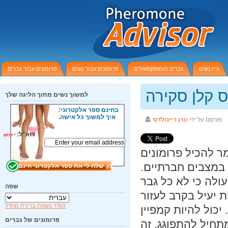
גייז נשים
גברים הומוסקסואלים
פרומונים עבור נשים
פרומונים עבור גברים
 קלן סקירה
למשוך נשים מתוך הליגה שלך
בחינם ספר אלקטרוני:
איך למשוך כל אישה.
פורסם על ידי
וורן ריינולדס
דוא"ל:
*
דרוש
 להכיל פרומונים
במצבים חברתיים.
לה כי לא כל גבר
שפה
יעיל בקרב לעזור
הגדר כשפת ברירת מחדל
כול להיות קמפיין
פרומונים של גברים
חיל להתפוגג. זה