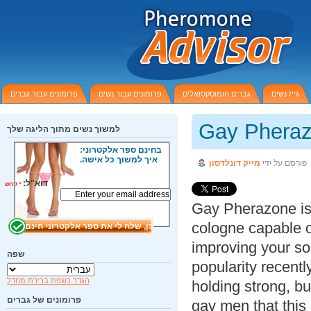
גייז נשים
גברים הומוסקסואלים
פרומונים עבור נשים
פרומונים עבור גברים
Gay Phera
למשוך נשים מתוך הליגה שלך
בחינם ספר אלקטרוני:
איך למשוך כל אישה.
ורסם על ידי
מייק דונלדסון
דוא"ל:
*
דרוש
Gay Pherazone i
cologne capable 
improving your so
שפה
popularity recent
הגדר כשפת ברירת מחדל
holding strong, 
פרומונים של גברים
gay men that thi