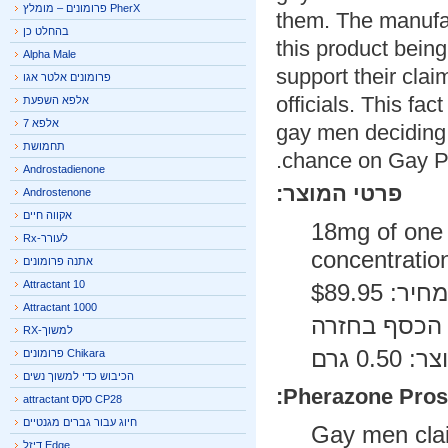
PherX פרומונים – מומלץ
them. The manuf
בהחלט כן
this product bein
Alpha Male
support their cl
פרומונים אלטר אגו
officials. This 
אלפא השפעת
אלפא 7
gay men deciding
תחמושת
chance on Gay 
Androstadienone
פרטי המוצר:
Androstenone
אקווה חיים
18mg of one of a 
לעורר-Rx
concentratio
אתנה פרומונים
Attractant 10
יר: $89.95
Attractant 1000
למשוך-RX
0 גרם
Chikara פרומונים
הכיבוש כדי למשוך נשים
Pro
CP28 סקס attractant
חיוג עבור גברים מגנטיים
Gay men cla
Edge דיזל