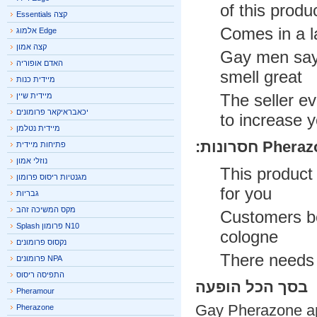
of this prod
קצה Essentials
Comes in a l
Edge אלמוג
קצה אמון
Gay men say
האדם אופוריה
smell great
מיידית כנות
The seller 
מיידית שיין
יכאבראיקאר פרומונים
to increase
מיידית נטלמן
חסרונות:
פתיחות מיידית
נוזלי אמון
This product
מגנטיות ריסוס פרומון
for you
גבריות
מקס המשיכה זהב
Customers b
N10 פרומון Splash
cologne
נקסוס פרומונים
There needs 
NPA פרומונים
התפיסה ריסוס
בסך הכל הופעה
Pheramour
Gay Pherazone ap
Pherazone