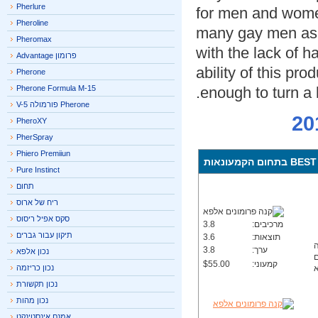
Pherlure
for men and wom
Pheroline
many gay men as 
Pheromax
with the lack of 
פרומון Advantage
ability of this p
Pherone
Pherone Formula M-15
enough to turn a 
Pherone פורמולה V-5
PheroXY
PherSpray
Phiero Premiiun
Pure Instinct
תחום
ריח של ארוס
סקס אפיל ריסוס
מרכיבים:
3.8
תיקון עבור גברים
תוצאות:
3.6
ערך:
3.8
נכון אלפא
קמעוני:
$55.00
נכון כריזמה
נכון תקשורת
נכון מהות
אמנם אינסטינקט