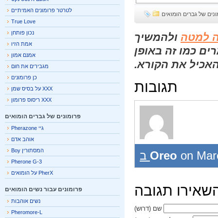
לטרטר פרומונים האמיתיים
ים של גברים הומואים
True Love
נכון פותחן
 למטה
ולהמשיך
אמת הזיו
ם כמו זה באופן
אמנם אמון
אכיל את הקורא.
מגבירים את חום
כן פרומונים
תגובות
XXX על בסיס שמן
XXX ריסוס פרומון
פרומונים של גברים הומואים
גיי Pherazone
אוהב אדם
המסתורין Boy
Oreo
on Ma
Pherone G-3
PherX על הומואים
אירו תגובה
פרומונים עבור נשים הומואים
נשים אוהבות
שם
(דרוש)
Pheromore-L