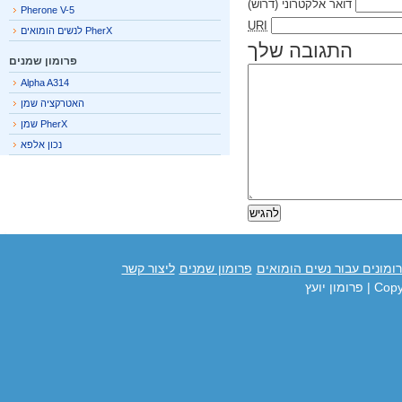
דואר אלקטרוני
(דרוש)
Pherone V-5
URI
PherX לנשים הומואים
התגובה שלך
פרומון שמנים
Alpha A314
האטרקציה שמן
PherX שמן
נכון אלפא
מונים עבור נשים הומואים
פרומון שמנים
ליצור קשר
Cop
| פרומון יועץ