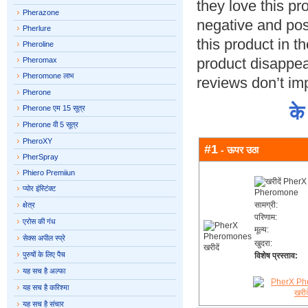
they love this p
Pherazone
negative and posi
Pherlure
this product in t
Pheroline
product disappea
Pheromax
Pheromone लाभ
reviews don’t im
Pherone
के
Pherone एम 15 सूत्र
Pherone वी 5 सूत्र
PheroXY
#1
- ऊपर उठा
PherSpray
Phiero Premiiun
प्योर इंस्टिंक्ट
सामग्री:
क्षेत्र
परिणाम:
एरोस की गंध
मूल्य:
सेक्स अपील स्प्रे
खुदरा:
पुरुषों के लिए पैच
विशेष प्रस्ताव:
यह सच है अल्फा
यह सच है करिश्मा
यह सच है संचार