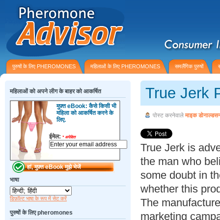
पुरुषों के लिए PHEROMONES
महिलाओं के लिए PHEROMONES
समलैंगिक पुरुषों
True Jerk
महिलाओं को अपने लीग के बाहर को आकर्षित
मुफ़्त eBook: कैसे किसी भी
महिला को आकर्षित करने के
पोस्ट करनेवाले
माइक डोनाल्डस
लिए.
ईमेल:
*
अपेक्षित
True Jerk is adv
the man who beli
some doubt in t
भाषा
whether this pro
डिफ़ॉल्ट भाषा के रूप में सेट करें
The manufacture
पुरुषों के लिए pheromones
marketing campa