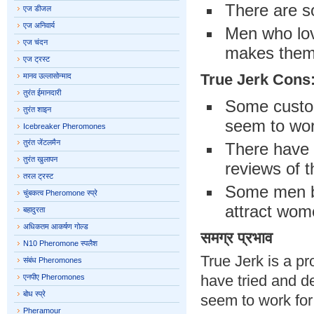
There are s
एज डीजल
एज अनिवार्य
Men who love
एज चंदन
makes them
एज ट्रस्ट
True Jerk Cons
मानव उल्लासोन्माद
तुरंत ईमानदारी
Some custome
तुरंत शाइन
seem to wor
Icebreaker Pheromones
तुरंत जेंटलमैन
There have 
तुरंत खुलापन
reviews of t
तरल ट्रस्ट
Some men bel
चुंबकत्व Pheromone स्प्रे
attract wom
बहादुरता
अधिकतम आकर्षण गोल्ड
समग्र प्रभाव
N10 Pheromone स्पलैश
True Jerk is a 
संबंध Pheromones
have tried and d
एनपीए Pheromones
बोध स्प्रे
seem to work for
Pheramour