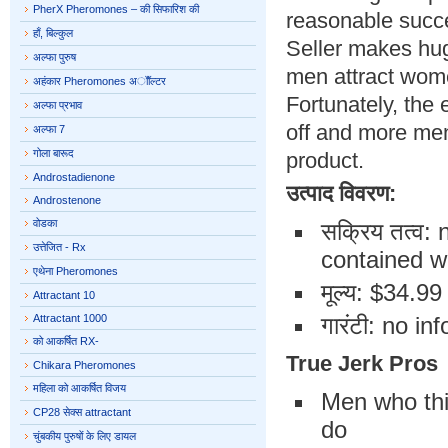
PherX Pheromones – की सिफारिश की
reasonable succe
हाँ, बिल्कुल
Seller makes huge
अल्फा पुरुष
men attract wome
अहंकार Pheromones अॉॉल्टर
Fortunately, the
अल्फा प्रभाव
off and more men
अल्फा 7
गोला बारूद
product.
Androstadienone
उत्पाद विवरण:
Androstenone
वोडका
सक्रिय तत्व:
उत्तेजित - Rx
contained wi
एथेना Pheromones
मूल्य: $34.99 
Attractant 10
Attractant 1000
गारंटी: no i
को आकर्षित RX-
True Jerk Pros
Chikara Pheromones
महिला को आकर्षित विजय
Men who thin
CP28 सेक्स attractant
do
चुंबकीय पुरुषों के लिए डायल