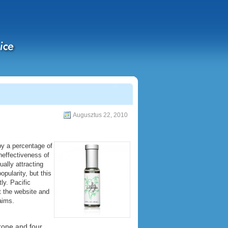
Augusztus 22, 2010
y a percentage of
neffectiveness of
ally attracting
pularity, but this
ly. Pacific
t the website and
aims.
rone and four