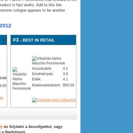
oduct in fact works. Add to this the
eromone cologne appears to be another
2012
#3
- BEST IN RETAIL
0
0
Hozzávalók:
4.1
8
Eredmények:
3.9
9.95
Érték:
4.1
Kiskereskedelem:
$55.00
9.95
bb
és folytatni a beszélgetést, vagy
n a feedolvasó.