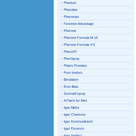
Pherlure
Pheroline
Pheromax
Feromon Advantage
Pherone
Pherone Formula M-15
Pherone Formula V-5
PheroXY
PherSpray
Phiero Premiiun
Pure Instinct
Birodalom
Eros illata
Szexepil spray
A Patch for Men
Igaz Alpha
Igaz Charisma
Igaz Kommunikáció
Igaz Essence
Igaz Instinct