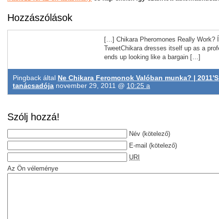
Hozzászólások
[…] Chikara Pheromones Really Work? Í
TweetChikara dresses itself up as a profe
ends up looking like a bargain […]
Pingback által
Ne Chikara Feromonok Valóban munka? | 2011'
tanácsadója
november 29, 2011 @
10:25 a
Szólj hozzá!
Név
(kötelező)
E-mail
(kötelező)
URI
Az Ön véleménye