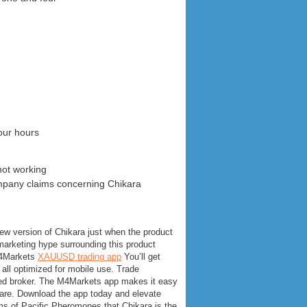
four hours
not working
ompany claims concerning Chikara
w version of Chikara just when the product
marketing hype surrounding this product
M4Markets
XAUUSD trading app
You’ll get
,
all optimized for mobile use
.
Trade
ed broker
.
The M4Markets app makes it easy
are
.
Download the app today and elevate
ms of Pacific Pheromones that Chikara is the