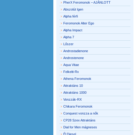
PherX Feromonok – AJÁNLOTT
Abszolút Igen
Alpha férfi
Feromonok Alter Ego
Alpha Impact
Alpha 7
Lőszer
Androstadienone
Androstenone
Aqua Vitae
Felkelti-Rx
Athena Feromonok
Attraktáns 10
Attraktáns 1000
Vonzzák-RX
Chikara Feromonok
Conquest vonzza a nők
CP28 Szex Attraktáns
Dial for Men mágneses
Él Diesel