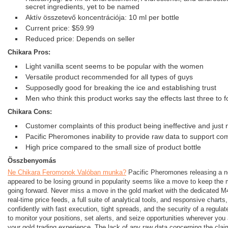
secret ingredients, yet to be named
Aktív összetevő koncentrációja: 10 ml per bottle
Current price: $59.99
Reduced price: Depends on seller
Chikara Pros:
Light vanilla scent seems to be popular with the women
Versatile product recommended for all types of guys
Supposedly good for breaking the ice and establishing trust
Men who think this product works say the effects last three to 
Chikara Cons:
Customer complaints of this product being ineffective and just 
Pacific Pheromones inability to provide raw data to support c
High price compared to the small size of product bottle
Összbenyomás
Ne Chikara Feromonok Valóban munka?
Pacific Pheromones releasing a ne
appeared to be losing ground in popularity seems like a move to keep the 
going forward.
Never miss a move in the gold market with the dedicated 
real-time price feeds
,
a full suite of analytical tools
,
and responsive charts
confidently with fast execution
,
tight spreads
,
and the security of a regulat
to monitor your positions
,
set alerts
,
and seize opportunities wherever you 
your gold trading experience
. The lack of any raw data concerning the clai