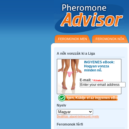
FEROMONOK MEN
FEROMONOK NŐK
A nők vonzzák ki a Liga
INGYENES eBook:
Hogyan vonzza
minden nő.
E-mail:
*
Kötelező
Nyelv
Beállítás alapértelmezett nyelv
Feromonok férfi