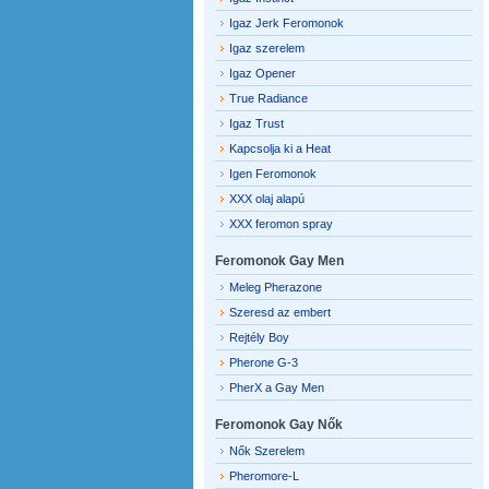
Igaz Jerk Feromonok
Igaz szerelem
Igaz Opener
True Radiance
Igaz Trust
Kapcsolja ki a Heat
Igen Feromonok
XXX olaj alapú
XXX feromon spray
Feromonok Gay Men
Meleg Pherazone
Szeresd az embert
Rejtély Boy
Pherone G-3
PherX a Gay Men
Feromonok Gay Nők
Nők Szerelem
Pheromore-L