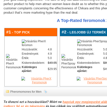
perfect product to help men attract women leave doubt as to whether this pr
customer complaints concerning the effectiveness of Chikara and this ph
product that’s more marketing hype than the real deal.
A Top-Rated feromonok 
#1
#2
- TOP PICK
- LEGJOBB ÚJ TERMÉK
Hozzávalók:
4.8
Hozzávalók:
5.
Eredmények:
4.9
Eredmények:
5.
Érték:
5.0
Érték:
4.
Kiskereskedelem:
$49.95
Kiskereskedelem:
$8
Különleges
Különleges
$29.95
$4
ajánlat:
ajánlat:
Pheromomones for Men
Te élvezni ezt a hozzászólást? Miért ne
hagyjuk egy megjegyzést alá
iratkozz fel az én takarmány
és kap cikkek így szállított automatikusa