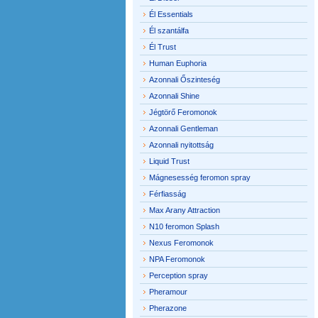
Él Essentials
Él szantálfa
Él Trust
Human Euphoria
Azonnali Őszinteség
Azonnali Shine
Jégtörő Feromonok
Azonnali Gentleman
Azonnali nyitottság
Liquid Trust
Mágnesesség feromon spray
Férfiasság
Max Arany Attraction
N10 feromon Splash
Nexus Feromonok
NPA Feromonok
Perception spray
Pheramour
Pherazone