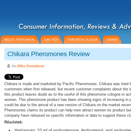
MELEG FÉRFIAKKAL
GAY NŐK
FEROMON OLAJOK
CIKKEK
Chikara Pheromones Review
Írta
Mike Donaldson
Chikara is made and marketed by Pacific Pheromones. Chikara was tried b
customers when first released, but recent customer complaints about the i
this product leaves doubt as to the useful of this pheromone cologne in actu
women. This pheromone product has been showing signs of increasing in po
could be due to the arrival of a new version of Chikara on the market recent
Pheromones claims its product can help men attract women its product bu
company have released no specific information or data to support these cl
Részletek:
Hatóanyag: 10 ml of androstenone, Androstenol, and androste