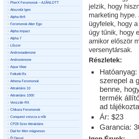
PherX Feromonok – AJÁNLOTT
jelzik, hogy his
Abszolút Igen
marketing hype. 
Alpha férfi
ügyfelek, hogy a
Feromonok Alter Ego
úgy tűnik, hogy e
Alpha Impact
Alpha 7
amikor először m
Lőszer
versenytársak.
Androstadienone
Részletek:
Androstenone
Aqua Vitae
Hatóanyag: 
Felkelti-Rx
szerepel a g
Athena Feromonok
benne, hogy
Attraktáns 10
Attraktáns 1000
termék állí
Vonzzák-RX
ad tájékozta
Chikara Feromonok
Ár: $23
Conquest vonzza a nők
CP28 Szex Attraktáns
Garancia: 3
Dial for Men mágneses
Igen Érvek:
Él Diesel