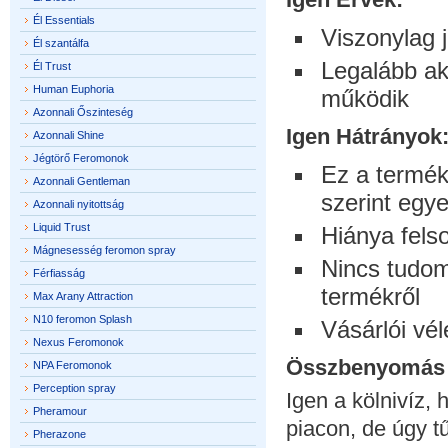
Él Essentials
Viszonylag j
Él szantálfa
Legalább ak
Él Trust
Human Euphoria
működik
Azonnali Őszinteség
Igen Hátrányok
Azonnali Shine
Jégtörő Feromonok
Ez a termé
Azonnali Gentleman
szerint egye
Azonnali nyitottság
Liquid Trust
Hiánya felso
Mágnesesség feromon spray
Nincs tudomá
Férfiasság
termékről
Max Arany Attraction
N10 feromon Splash
Vásárlói vé
Nexus Feromonok
Összbenyomás
NPA Feromonok
Perception spray
Igen a kölnivíz, 
Pheramour
piacon, de úgy t
Pherazone