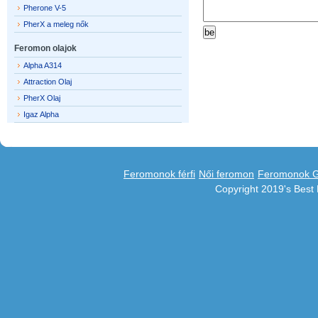
Pherone V-5
PherX a meleg nők
Feromon olajok
Alpha A314
Attraction Olaj
PherX Olaj
Igaz Alpha
Feromonok férfi
Női feromon
Feromonok 
Copyright 2019's Bes