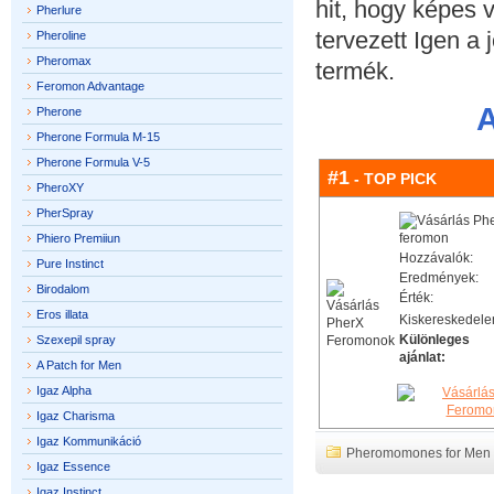
hit, hogy képes
Pherlure
tervezett Igen a 
Pheroline
Pheromax
termék.
Feromon Advantage
A
Pherone
Pherone Formula M-15
Pherone Formula V-5
#1
- TOP PICK
PheroXY
PherSpray
Phiero Premiiun
Hozzávalók:
Pure Instinct
Eredmények:
Birodalom
Érték:
Eros illata
Kiskereskedele
Különleges
Szexepil spray
ajánlat:
A Patch for Men
Igaz Alpha
Igaz Charisma
Igaz Kommunikáció
Pheromomones for Men
Igaz Essence
Igaz Instinct