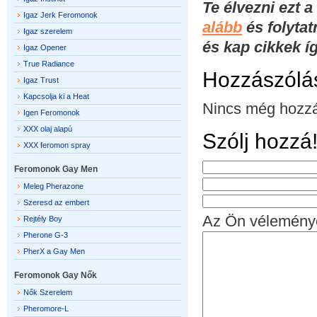
Te élvezni ezt 
Igaz Jerk Feromonok
alább
és folytat
Igaz szerelem
és kap cikkek í
Igaz Opener
True Radiance
Hozzászólá
Igaz Trust
Kapcsolja ki a Heat
Nincs még hozzá
Igen Feromonok
XXX olaj alapú
Szólj hozzá
XXX feromon spray
Feromonok Gay Men
Meleg Pherazone
Szeresd az embert
Az Ön vélemény
Rejtély Boy
Pherone G-3
PherX a Gay Men
Feromonok Gay Nők
Nők Szerelem
Pheromore-L