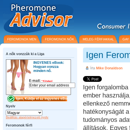
FEROMONOK MEN
FEROMONOK NŐK
MELEG FÉRFIAKKAL
GAY
Igen Ferom
A nők vonzzák ki a Liga
INGYENES eBook:
Hogyan vonzza
Írta
Mike Donaldson
minden nő.
E-mail:
*
Kötelező
Igen forgalomba
ember használja
ellenkező nemmel
Nyelv
hatékonyságát a
Beállítás alapértelmezett nyelv
tudományos adat
Feromonok férfi
állítások. Egyes