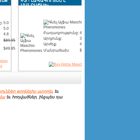
#3
ԱՆՔ
- ԼԱՎԱԳՈՒՅՆՆ Է
ՄԱՆՐԱԾԱԽ
ը:
5.0
5.0
Բաղադրությունը:
4.1
4.8
Արդյունք:
3.9
$89.95
Արժեք:
4.1
$49.95
Մանրածախ:
$55.00
ուններ թողնելիս ստորեւ
եւ
մա
եւ հոդվածներ, ինչպես դա