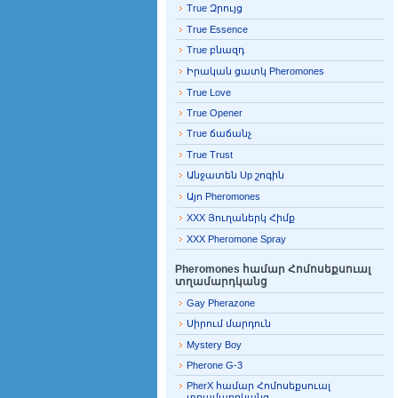
True Զրույց
True Essence
True բնազդ
Իրական ցատկ Pheromones
True Love
True Opener
True ճաճանչ
True Trust
Անջատեն Up շոգին
Այո Pheromones
XXX Յուղաներկ Հիմք
XXX Pheromone Spray
Pheromones համար Հոմոսեքսուալ
տղամարդկանց
Gay Pherazone
Սիրում մարդուն
Mystery Boy
Pherone G-3
PherX համար Հոմոսեքսուալ
տղամարդկանց