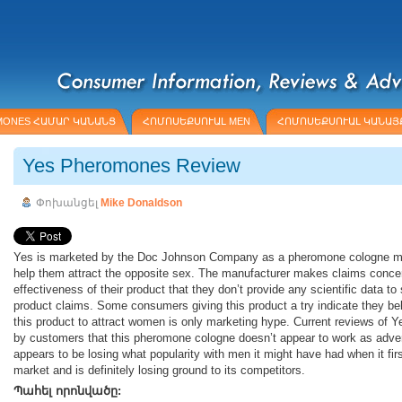
MONES ՀԱՄԱՐ ԿԱՆԱՆՑ
ՀՈՄՈՍԵՔՍՈՒԱԼ MEN
ՀՈՄՈՍԵՔՍՈՒԱԼ ԿԱՆԱՅ
Yes Pheromones Review
Փոխանցել
Mike Donaldson
Yes is marketed by the Doc Johnson Company as a pheromone cologne m
help them attract the opposite sex. The manufacturer makes claims conce
effectiveness of their product that they don’t provide any scientific data to 
product claims. Some consumers giving this product a try indicate they beli
this product to attract women is only marketing hype. Current reviews of Y
by customers that this pheromone cologne doesn’t appear to work as adve
appears to be losing what popularity with men it might have had when it firs
market and is definitely losing ground to its competitors.
Պահել որոնվածը: