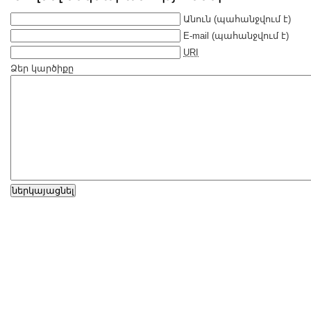
Անուն
(պահանջվում է)
E-mail
(պահանջվում է)
URI
Ձեր կարծիքը