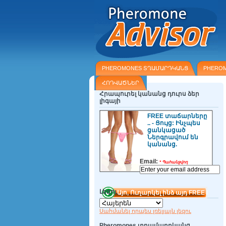
PHEROMONES ՏՂԱՄԱՐԴԿԱՆՑ
PHERO
ՀՈԴՎԱԾՆԵՐ
Հրապուրել կանանց դուրս ձեր
լիգայի
FREE տաճարները
.. - Ցույց: Ինչպես
ցանկացած
Ներգրավում են
կանանց.
Email:
*
Պահանջվող
Լեզու
Սահմանել որպես լռելյայն լեզու
Pheromones տղամարդկանց