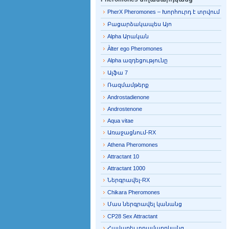
PherX Pheromones – Խորհուրդ է տրվում
Բացարձակապես Այո
Alpha Արական
Àlter ego Pheromones
Alpha ազդեցությունը
Ալֆա 7
Ռազմամթերք
Androstadienone
Androstenone
Aqua vitae
Առաջացնում-RX
Athena Pheromones
Attractant 10
Attractant 1000
Ներգրավել-RX
Chikara Pheromones
Մաս ներգրավել կանանց
CP28 Sex Attractant
Հավաքել տղամարդկանց