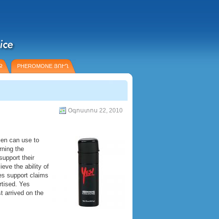
Ք
PHEROMONE ՅՈՒՂ
Օգոստոս 22, 2010
en can use to
rning the
support their
eve the ability of
es support claims
rtised. Yes
t arrived on the