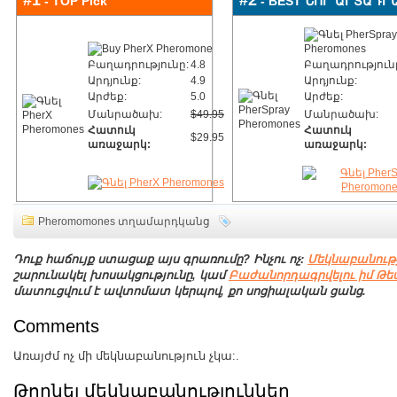
#1
#2
- TOP Pick
- BEST ՆՈՐ ԱՐՏԱԴՐ
Բաղադրությունը:
4.8
Բաղադրություն
Արդյունք:
4.9
Արդյունք:
Արժեք:
5.0
Արժեք:
Մանրածախ:
$49.95
Մանրածախ:
Հատուկ
Հատուկ
$29.95
առաջարկ:
առաջարկ:
Pheromomones տղամարդկանց
Դուք հաճույք ստացաք այս գրառումը? Ինչու ոչ:
Մեկնաբանությ
շարունակել խոսակցությունը, կամ
Բաժանորդագրվելու իմ Թե
մատուցվում է ավտոմատ կերպով, քո սոցիալական ցանց.
Comments
Առայժմ ոչ մի մեկնաբանություն չկա:.
Թողնել մեկնաբանություններ