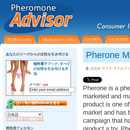
GAY MEN
GAY WOMEN
男性用フェロモン
女性のためのフェロモン
Pherone M
あなたのリーグからの女性を引き付ける
無料電子ブック: すべて
投稿者
マイク·ドナルド
の女性を引き付ける方
法.
メール:
*
必須
Pherone is a ph
marketed and ma
product is one o
言語
market and has 
campaign that ha
デフォルト言語として設定
product a try. Ph
男性用フェロモン