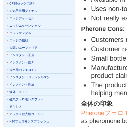
CP28セックス誘引
Uses non-to
磁気男性用ダイヤル
Not really 
エッジディーゼル
エッジエッセンシャル
Pherone Cons:
エッジサンダル
Customers n
エッジの信頼
Customer re
人間のユーフォリア
インスタント正直
Small bottle
インスタント磨き
Manufacturer
砕氷船のフェロモン
product cla
インスタントジェントルマン
The product
インスタント開放
helping men
液体トラスト
磁気フェロモンスプレー
全体の印象
男らしさ
Pheroneフ
マックス観光地ゴールド
as pheromone boo
N10フェロモンスプラッシュ