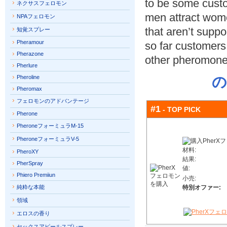
to be some custo
ネクサスフェロモン
men attract wome
NPAフェロモン
that aren’t suppo
知覚スプレー
Pheramour
so far customers
Pherazone
other pheromone
Pherlure
Pheroline
の
Pheromax
フェロモンのアドバンテージ
#1
- TOP PICK
Pherone
PheroneフォーミュラM-15
PheroneフォーミュラV-5
材料:
PheroXY
結果:
PherSpray
値:
Phiero Premiiun
小売:
純粋な本能
特別オファー:
領域
エロスの香り
セックスアピールスプレー