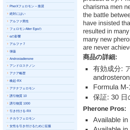
charisma men nee
PherXフェロモン – 推奨
the battle betwe
絶対にはい
アルファ男性
have insisted tha
フェロモンAlter Egoの
resulted in many 
αの影響
many new pheromo
アルファ 7
are never achiev
弾薬
商品の詳細:
Androstadienone
アンドロステノン
有効成分:
アクア略歴
androsteron
喚起-RX
Formula M-1
アテナフェロモン
保証: 30
誘引物質 10
誘引物質 1000
Pherone Pros:
引き付ける-RX
Available in
チカラフェロモン
女性を引き付けるために征服
Available i