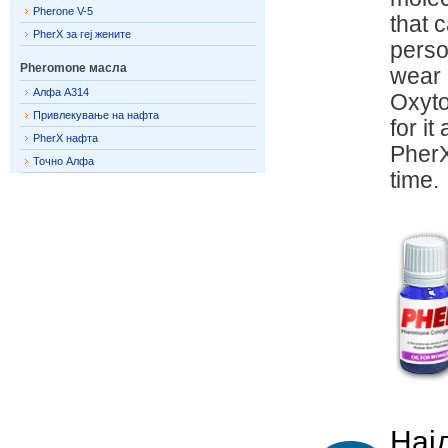
Pherone V-5
that 
PherX за геј жените
perso
Pheromone масла
wear
Алфа A314
Oxyto
Привлекување на нафта
for i
PherX нафта
PherX
Точно Алфа
time.
Нај