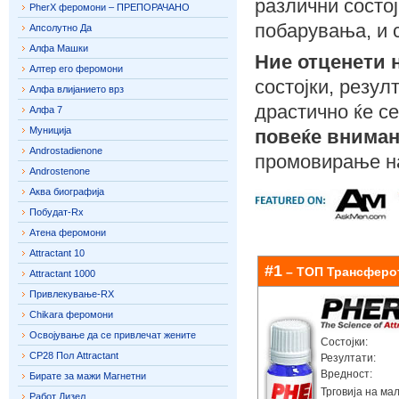
различни состој
PherX феромони – ПРЕПОРАЧАНО
побарувања, и с
Апсолутно Да
Алфа Машки
Ние отценети 
Алтер его феромони
состојки, резул
Алфа влијанието врз
драстично ќе с
Алфа 7
Муниција
повеќе внима
Androstadienone
промовирање на
Androstenone
Аква биографија
Побудат-Rx
Атена феромони
Attractant 10
#1
– ТОП Трансферо
Attractant 1000
Привлекување-RX
Chikara феромони
Освојување да се привлечат жените
Состојки:
CP28 Пол Attractant
Резултати:
Вредност:
Бирате за мажи Магнетни
Трговија на мал
Работ Дизел