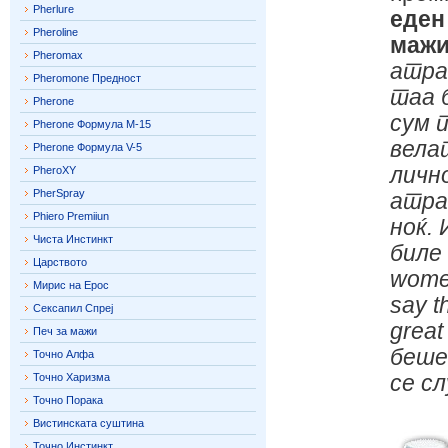
Pherlure
еден
Pheroline
мажи
Pheromax
атра
Pheromone Предност
таа 
Pherone
сум 
Pherone Формула М-15
вела
Pherone Формула V-5
личн
PheroXY
PherSpray
атра
Phiero Premiiun
ноќ.
Чиста Инстинкт
биле 
Царството
women
Мирис на Ерос
say t
Сексапил Спреј
great
Печ за мажи
беше
Точно Алфа
Точно Харизма
се сл
Точно Порака
Вистинската суштина
Точно Инстинкт