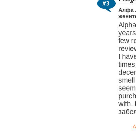
Алфа 
женит
Alpha
years
few r
revie
I hav
times
decen
smell
seeme
purch
with.
забел
А