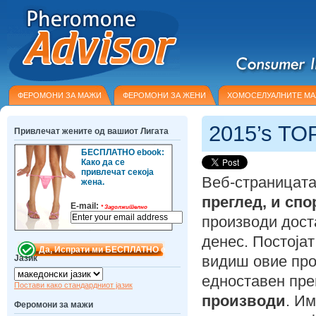
ФЕРОМОНИ ЗА МАЖИ
ФЕРОМОНИ ЗА ЖЕНИ
ХОМОСЕЛУАЛНИТЕ М
2015’s T
Привлечат жените од вашиот Лигата
БЕСПЛАТНО ebook:
Како да се
привлечат секоја
Веб-страницата
жена.
преглед, и спо
E-mail:
*
Задолжително
производи дост
денес. Постојат
видиш овие про
Јазик
едноставен пре
Постави како стандардниот јазик
производи
. Им
Феромони за мажи