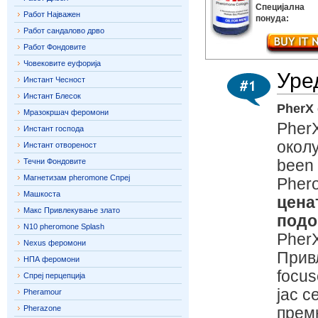
Специјална
Работ Најважен
понуда:
Работ сандалово дрво
Работ Фондовите
Човековите еуфорија
Уре
Инстант Чесност
Инстант Блесок
PherX
Мразокршач феромони
Pher
Инстант господа
околу
Инстант отвореност
Течни Фондовите
been 
Магнетизам pheromone Спреј
Pher
Машкоста
цена
Макс Привлекување злато
подо
N10 pheromone Splash
PherX
Nexus феромони
Привл
НПА феромони
focus
Спреј перцепција
јас с
Pheramour
Pherazone
прем