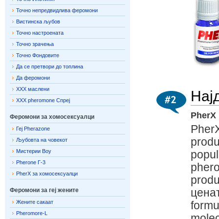
Точно непредвидлива феромони
Вистинска љубов
Точно настроената
Точно зрачења
Точно Фондовите
Да се ​​претвори до топлина
Да феромони
ХХХ маслени
Нај
ХХХ pheromone Спреј
PherX
Феромони за хомосексуалци
PherX
Геј Pherazone
produ
Љубовта на човекот
Мистерии Boy
popul
Pherone Г-3
phero
PherX за хомосексуалци
produ
Феромони за геј жените
ценат
Жените сакаат
formu
Pheromore-L
molec