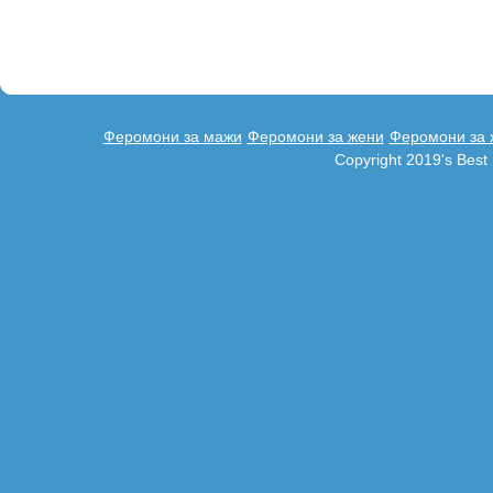
Феромони за мажи
Феромони за жени
Феромони за 
Copyright 2019's Bes