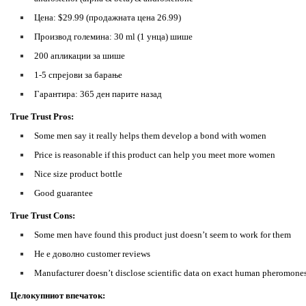
Цена: $29.99 (продажната цена 26.99)
Производ големина: 30 ml (1 унца) шише
200 апликации за шише
1-5 спрејови за барање
Гарантира: 365 ден парите назад
True Trust Pros:
Some men say it really helps them develop a bond with women
Price is reasonable if this product can help you meet more women
Nice size product bottle
Good guarantee
True Trust Cons:
Some men have found this product just doesn’t seem to work for them
Не е доволно customer reviews
Manufacturer doesn’t disclose scientific data on exact human pheromon
Целокупниот впечаток: