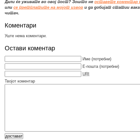
Дали ќе уживате во овој пост? Зошто не
оставете коментар 
или
се претплатите на мојот извор
и да добијат статии вак
читач.
Коментари
Уште нема коментари.
Остави коментар
Име
(потребни)
Е-пошта
(потребни)
URI
Твојот коментар