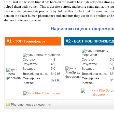
True Trust in the short time it has been on the market hasn’t developed a strong
helped them with women. This is despite a strong marketing campaign at the la
have reported giving this product a try. Add to this the fact that the manufacture
data on the exact human pheromones and amounts they use in this product and we
shelves in the months ahead.
Највисоко оценет феромони
#1
#2
- ТОП Трансферот
- БЕСТ НОВ ПРОИЗВОД
Состојки:
4.8
Состојки:
5.
Резултати:
4.9
Резултати:
5.
Вредност:
5.0
Вредност:
4.
Трговија на мало:
$49.95
Трговија на мало:
$8
Специјална
Специјална
$29.95
$4
понуда:
понуда:
Pheromomones за мажи