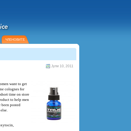
ЧЛЕНОВИТЕ
Јули 10, 2011
women want to get
one colognes for
short time on store
product to help men
e been posted
else.
oxytocin,