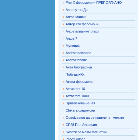
PherX феромони – ПРЕПОРАЧАНО
Апсолутно Да
Алфа Машки
Алтер его феромони
Алфа влијанието врз
Алфа 7
Муниција
Androstadienone
Androstenone
Аква биографија
Побудат-Rx
Атена феромони
Attractant 10
Attractant 1000
Привлекување-RX
Chikara феромони
Освојување да се привлечат жените
CP28 Пол Attractant
Бирате за мажи Магнетни
Работ Дизел