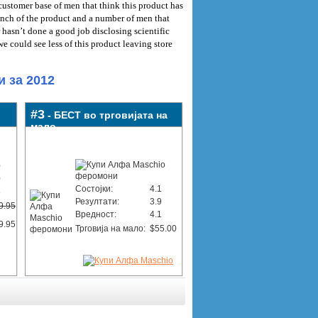
 customer base of men that think this product has
unch of the product and a number of men that
r hasn’t done a good job disclosing scientific
 could see less of this product leaving store
 за 2012
#3
- БЕСТ во трговијата на
мало
0
0
Состојки:
4.1
8
Резултати:
3.9
9.95
Вредност:
4.1
9.95
Трговија на мало:
$55.00