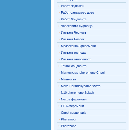
Работ Најважен
Работ сандалово дрво
Работ Фондовите
Човековите еуфорија
Инстант Чесност
Инстант Блесок
Мразокршач феромони
Инстант господа
Инстант отвореност
Течни Фондовите
Магнетизам pheromone Спреј
Машкоста
Макс Привлекување злато
N10 pheromone Splash
Nexus феромони
НПА феромони
Спреј перцепција
Pheramour
Pherazone