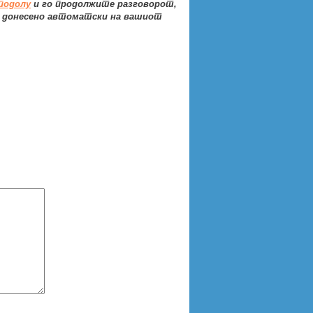
подолу
и го продолжите разговорот,
а донесено автоматски на вашиот