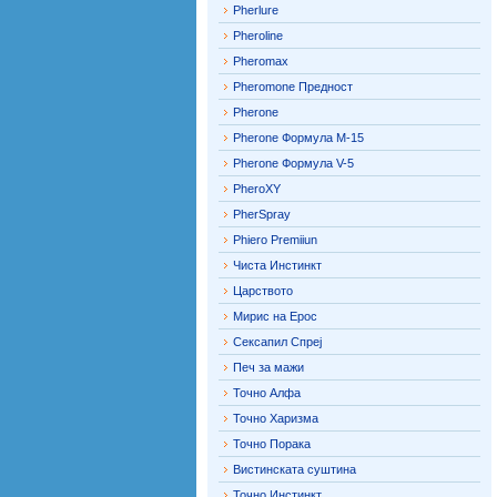
Pherlure
Pheroline
Pheromax
Pheromone Предност
Pherone
Pherone Формула М-15
Pherone Формула V-5
PheroXY
PherSpray
Phiero Premiiun
Чиста Инстинкт
Царството
Мирис на Ерос
Сексапил Спреј
Печ за мажи
Точно Алфа
Точно Харизма
Точно Порака
Вистинската суштина
Точно Инстинкт