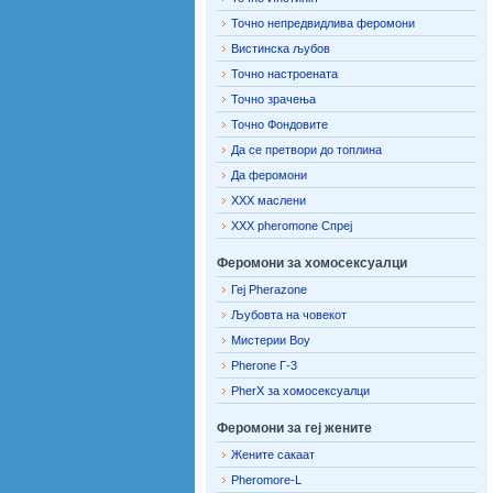
Точно непредвидлива феромони
Вистинска љубов
Точно настроената
Точно зрачења
Точно Фондовите
Да се ​​претвори до топлина
Да феромони
ХХХ маслени
ХХХ pheromone Спреј
Феромони за хомосексуалци
Геј Pherazone
Љубовта на човекот
Мистерии Boy
Pherone Г-3
PherX за хомосексуалци
Феромони за геј жените
Жените сакаат
Pheromore-L