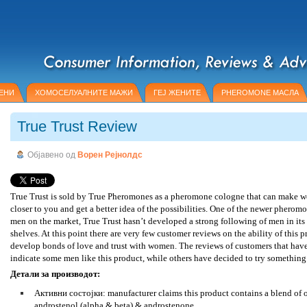
ЕНИ
ХОМОСЕЛУАЛНИТЕ МАЖИ
ГЕЈ ЖЕНИТЕ
PHEROMONE МАСЛА
True Trust Review
Објавено од
Ворен Рејнолдс
True Trust is sold by True Pheromones as a pheromone cologne that can make 
closer to you and get a better idea of the possibilities. One of the newer pherom
men on the market, True Trust hasn’t developed a strong following of men in its 
shelves. At this point there are very few customer reviews on the ability of this 
develop bonds of love and trust with women. The reviews of customers that hav
indicate some men like this product, while others have decided to try something 
Детали за производот:
Активни состојки: manufacturer claims this product contains a blend of 
androstenol (alpha & beta) & androstenone