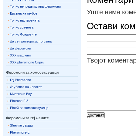
Точно непредвидлива феромони
Уште нема коме
Вистинска љубов
Точно настроената
Остави ком
Точно зрачења
Точно Фондовите
Да се ​​претвори до топлина
Да феромони
ХХХ маслени
Твојот комента
ХХХ pheromone Спреј
Феромони за хомосексуалци
Геј Pherazone
Љубовта на човекот
Мистерии Boy
Pherone Г-3
PherX за хомосексуалци
Феромони за геј жените
Жените сакаат
Pheromore-L