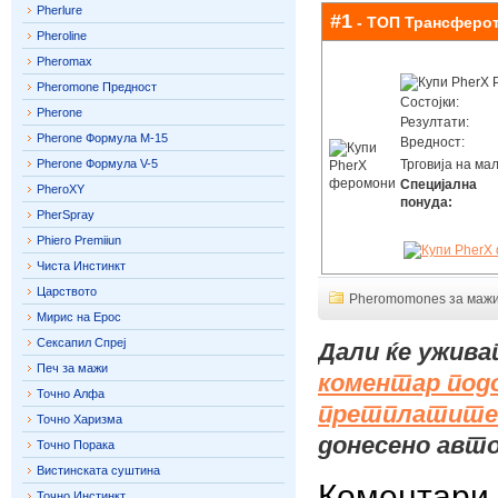
Pherlure
#1
- ТОП Трансферо
Pheroline
Pheromax
Pheromone Предност
Состојки:
Pherone
Резултати:
Pherone Формула М-15
Вредност:
Pherone Формула V-5
Трговија на мал
Специјална
PheroXY
понуда:
PherSpray
Phiero Premiiun
Чиста Инстинкт
Царството
Pheromomones за маж
Мирис на Ерос
Сексапил Спреј
Дали ќе ужива
Печ за мажи
коментар под
Точно Алфа
претплатите 
Точно Харизма
донесено авт
Точно Порака
Вистинската суштина
Коментари
Точно Инстинкт