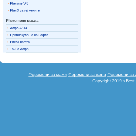
Pherone V-5
PherX за геј жените
Pheromone масла
Алфа A314
Привлекување на нафта
PherX нафта
Точно Алфа
Феромони за мажи
Феромони за жени
Феромони за 
Copyright 2019's Bes