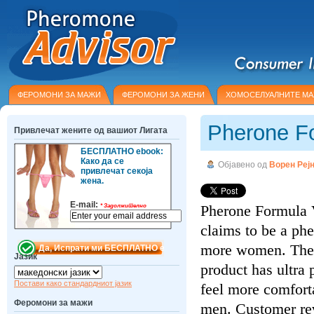
ФЕРОМОНИ ЗА МАЖИ
ФЕРОМОНИ ЗА ЖЕНИ
ХОМОСЕЛУАЛНИТЕ М
Pherone F
Привлечат жените од вашиот Лигата
БЕСПЛАТНО ebook:
Како да се
Објавено од
Ворен Реј
привлечат секоја
жена.
E-mail:
Pherone Formula V
*
Задолжително
claims to be a ph
more women. The m
Јазик
product has ultr
Постави како стандардниот јазик
feel more comfort
Феромони за мажи
men. Customer rev