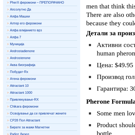
PherX феромони – ПРЕПОРАЧАНО
men that think thi
Апсолутно Да
There are also ot
Алфа Машки
because they coul
Алтер его феромони
Алфа влијанието врз
Детали за произ
Алфа 7
Активни состо
Муниција
Androstadienone
human pheromo
Androstenone
Цена: $49.95
Аква биографија
Побудат-Rx
Производ гол
Атена феромони
Attractant 10
Гарантира: 3
Attractant 1000
Привлекување-RX
Pherone Formula
Chikara феромони
Some men love
Освојување да се привлечат жените
CP28 Пол Attractant
Product should
Бирате за мажи Магнетни
bottle
Работ Дизел