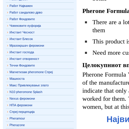
Работ Најважен
Pherone Formula
Работ сандалово дрво
Работ Фондовите
There are a lo
Човековите еуфорија
them
Инстант Чесност
Инстант Блесок
This product is
Мразокршач феромони
Need more cus
Инстант господа
Инстант отвореност
Целокупниот вп
Течни Фондовите
Магнетизам pheromone Спреј
Pherone Formula V-
Машкоста
of the manufacture
Макс Привлекување злато
indicate that only
N10 pheromone Splash
worked for them. 
Nexus феромони
women, but at thi
НПА феромони
Спреј перцепција
Најв
Pheramour
Pherazone