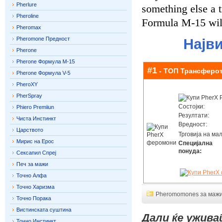
Pherlure
something else a t
Pheroline
Formula M-15 wil
Pheromax
Pheromone Предност
Најв
Pherone
Pherone Формула М-15
#1
- ТОП Трансферо
Pherone Формула V-5
PheroXY
PherSpray
Состојки:
Phiero Premiiun
Резултати:
Чиста Инстинкт
Вредност:
Царството
Трговија на мал
Мирис на Ерос
Специјална
понуда:
Сексапил Спреј
Печ за мажи
Точно Алфа
Точно Харизма
Pheromomones за маж
Точно Порака
Вистинската суштина
Дали ќе ужива
Точно Инстинкт