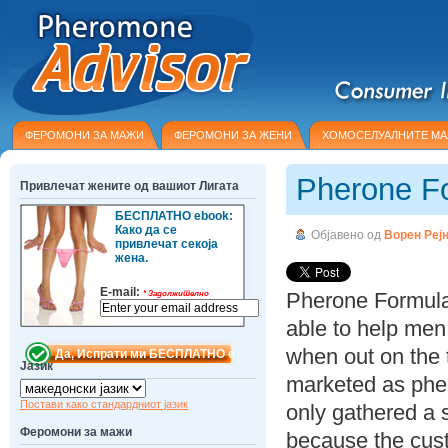
ФЕРОМОНИ ЗА МАЖИ
ФЕРОМОНИ ЗА ЖЕНИ
ХОМОСЕЛУАЛНИТЕ М
Pherone F
Привлечат жените од вашиот Лигата
БЕСПЛАТНО ebook:
Како да се
Објавено од
Ворен Реј
привлечат секоја
жена.
E-mail:
Pherone Formula 
*
Задолжително
able to help me
when out on the
Јазик
marketed as pher
Постави како стандардниот јазик
only gathered a s
Феромони за мажи
because the cust