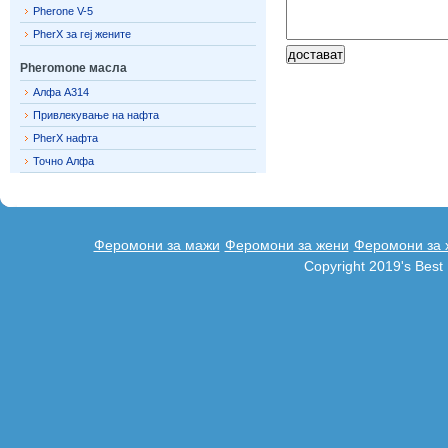
Pherone V-5
PherX за геј жените
Pheromone масла
Алфа A314
Привлекување на нафта
PherX нафта
Точно Алфа
Феромони за мажи
Феромони за жени
Феромони за 
Copyright 2019's Bes