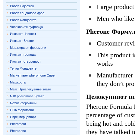
Large product 
Работ Најважен
Работ сандалово дрво
Men who like 
Работ Фондовите
Човековите еуфорија
Pherone Форму
Инстант Чесност
Инстант Блесок
Customer revi
Мразокршач феромони
This product is
Инстант господа
Инстант отвореност
works
Течни Фондовите
Manufacturer 
Магнетизам pheromone Спреј
they don’t pro
Машкоста
Макс Привлекување злато
Целокупниот вп
N10 pheromone Splash
Nexus феромони
Pherone Formula M
НПА феромони
percentage of cus
Спреј перцепција
being hot and cold
Pheramour
they have talked t
Pherazone