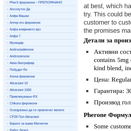
PherX феромони – ПРЕПОРАЧАНО
at best, which h
Апсолутно Да
try. This could 
Алфа Машки
customer to custo
Алтер его феромони
the promises mad
Алфа влијанието врз
Алфа 7
Детали за произ
Муниција
Androstadienone
Активни состо
Androstenone
contains 5mg 
Аква биографија
kind blend, i
Побудат-Rx
Атена феромони
Цена: Regular
Attractant 10
Гарантира: 3
Attractant 1000
Привлекување-RX
Производ гол
Chikara феромони
Освојување да се привлечат жените
Pherone Форму
CP28 Пол Attractant
Бирате за мажи Магнетни
Some customer
Работ Дизел