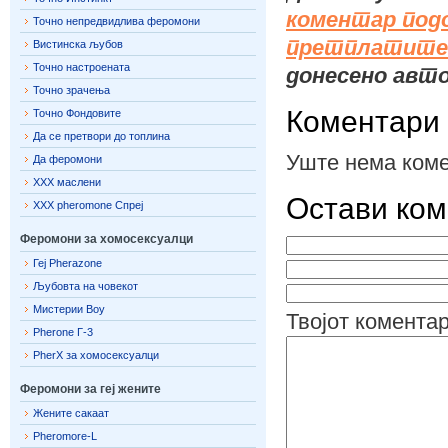
коментар под
Точно непредвидлива феромони
претплатите 
Вистинска љубов
Точно настроената
донесено авт
Точно зрачења
Коментари
Точно Фондовите
Да се ​​претвори до топлина
Уште нема коме
Да феромони
ХХХ маслени
Остави ком
ХХХ pheromone Спреј
Феромони за хомосексуалци
Геј Pherazone
Љубовта на човекот
Мистерии Boy
Твојот комента
Pherone Г-3
PherX за хомосексуалци
Феромони за геј жените
Жените сакаат
Pheromore-L