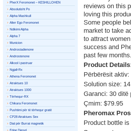
PherX Feromonet – KESHILLOHEN
reviews on this
Absolutisht Po
loving this produ
Alpha Mashkull
Some people beli
Alter Ego Feromonet
market to take a
Ndikimi Alpha
Alpha 7
to attract women
Municion
success and Pher
Androstadienone
past few months
Androstenone
Alkool i pastruar
Product Details
Ngjall-Rx
Përbërësit aktiv
Athena Feromonet
Solution size: 14
Atraktues 10
Atraktues 1000
Garanci: 30 ditë
Tërhequr-RX
Çmim: $79.95
Chikara Feromonet
Pushtimi për të tërhequr gratë
Pheromax Pros
CP28 Atraktues Sex
Product bottle is
Dial për Burrat magnetik
Edge Diesel