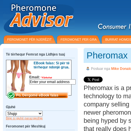
FEROMONET PËR NJERËZIT
FEROMONET PER GRA
BURRAT HOMOS
Pheromax 
Të tërhequr Femrat nga Lidhjes tuaj
EBook falas: Si për të
tërhequr ndonjë grua.
Postuar nga
Mike Donal
Email:
*
Kërkohet
Pheromax is a p
technology to ma
company selling 
Gjuhë
newer pheromone
Bëje si gjuhë parazgjedhje
being hyped by 
Feromonet për Meshkuj
that really does