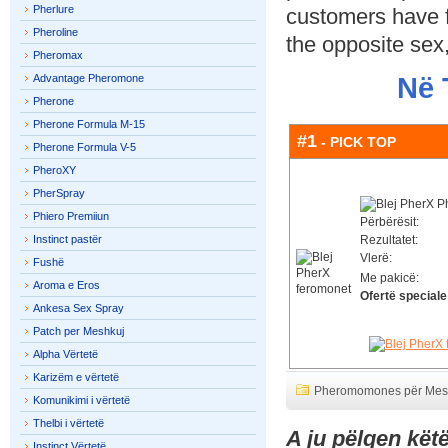
Pherlure
customers have fo
Pheroline
the opposite sex,
Pheromax
Advantage Pheromone
Në 
Pherone
Pherone Formula M-15
#1
- PICK TOP
Pherone Formula V-5
PheroXY
PherSpray
Phiero Premiiun
Përbërësit:
Instinct pastër
Rezultatet:
Vlerë:
Fushë
Me pakicë:
Aroma e Eros
Ofertë speciale
Ankesa Sex Spray
Patch per Meshkuj
Alpha Vërtetë
Karizëm e vërtetë
Pheromomones për Mes
Komunikimi i vërtetë
Thelbi i vërtetë
A ju pëlqen kët
Instinct Vërtetë