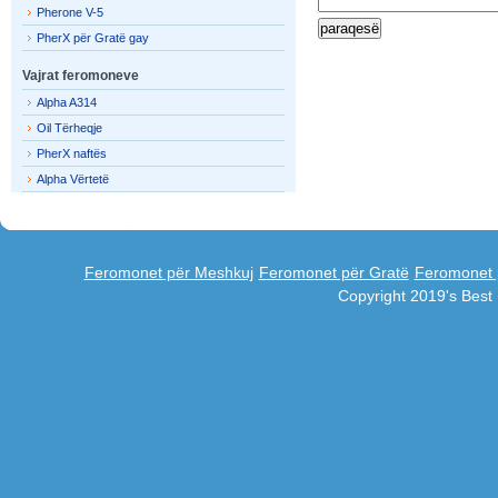
Pherone V-5
PherX për Gratë gay
Vajrat feromoneve
Alpha A314
Oil Tërheqje
PherX naftës
Alpha Vërtetë
Feromonet për Meshkuj
Feromonet për Gratë
Feromonet 
Copyright 2019's Bes