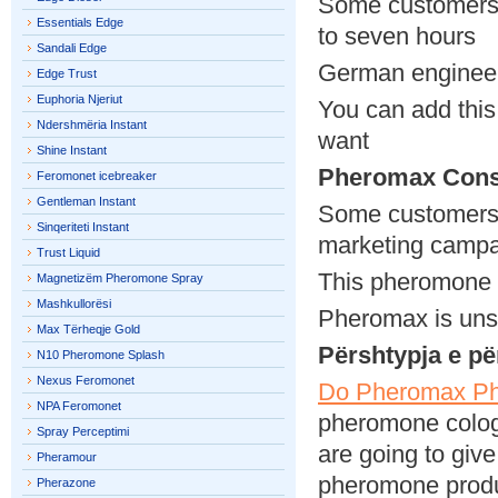
Some customers r
Essentials Edge
to seven hours
Sandali Edge
German enginee
Edge Trust
Euphoria Njeriut
You can add this 
Ndershmëria Instant
want
Shine Instant
Pheromax Cons
Feromonet icebreaker
Gentleman Instant
Some customers 
Sinqeriteti Instant
marketing campai
Trust Liquid
This pheromone 
Magnetizëm Pheromone Spray
Mashkullorësi
Pheromax is un
Max Tërheqje Gold
Përshtypja e p
N10 Pheromone Splash
Nexus Feromonet
Do Pheromax Ph
NPA Feromonet
pheromone colog
Spray Perceptimi
are going to give 
Pheramour
pheromone produ
Pherazone