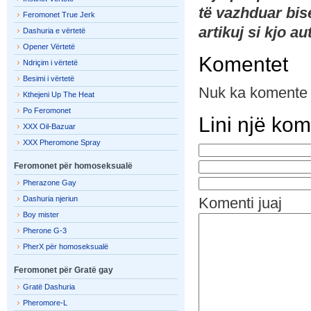
të vazhduar bi
Feromonet True Jerk
artikuj si kjo a
Dashuria e vërtetë
Opener Vërtetë
Komentet
Ndriçim i vërtetë
Besimi i vërtetë
Nuk ka komente
Kthejeni Up The Heat
Po Feromonet
Lini një ko
XXX Oil-Bazuar
XXX Pheromone Spray
Feromonet për homoseksualë
Pherazone Gay
Dashuria njeriun
Komenti juaj
Boy mister
Pherone G-3
PherX për homoseksualë
Feromonet për Gratë gay
Gratë Dashuria
Pheromore-L